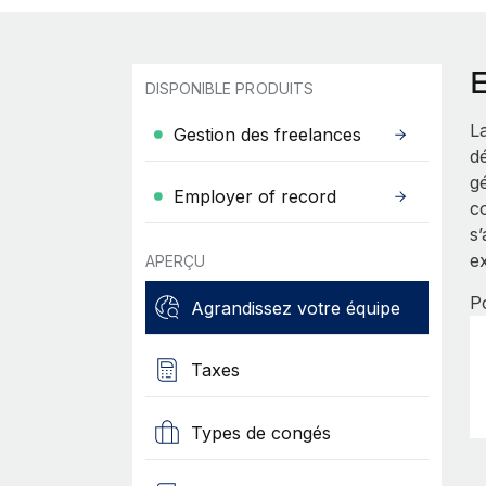
DISPONIBLE PRODUITS
La
Gestion des freelances
d
g
Employer of record
co
s’
ex
APERÇU
P
Agrandissez votre équipe
Taxes
Types de congés