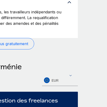
les travailleurs indépendants ou
s différemment. La requalification
ner des amendes et des pénalités
us gratuitement
rménie
EUR
stion des freelances