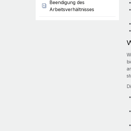
Beendigung des
Arbeitsverhältnisses
W
W
b
a
st
D