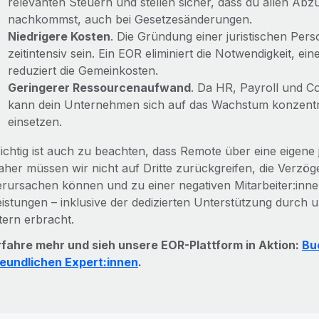
relevanten Steuern und stellen sicher, dass du allen Ab
nachkommst, auch bei Gesetzesänderungen.
Niedrigere Kosten
. Die Gründung einer juristischen Per
zeitintensiv sein. Ein EOR eliminiert die Notwendigkeit, ein
reduziert die Gemeinkosten.
Geringerer Ressourcenaufwand
. Da HR, Payroll und
kann dein Unternehmen sich auf das Wachstum konzentr
einsetzen.
ichtig ist auch zu beachten, dass Remote über eine eigene 
aher müssen wir nicht auf Dritte zurückgreifen, die Verzö
erursachen können und zu einer negativen Mitarbeiter:inn
eistungen – inklusive der dedizierten Unterstützung durch u
tern erbracht.
rfahre mehr und sieh unsere EOR-Plattform in Aktion:
Bu
reundlichen Expert:innen
.