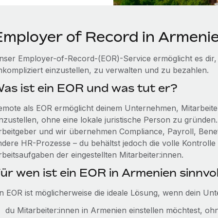
Employer of Record in Armeni
nser Employer-of-Record-(EOR)-Service ermöglicht es dir,
nkompliziert einzustellen, zu verwalten und zu bezahlen.
as ist ein EOR und was tut er?
emote als EOR ermöglicht deinem Unternehmen, Mitarbeiter
nzustellen, ohne eine lokale juristische Person zu gründen.
rbeitgeber und wir übernehmen Compliance, Payroll, Benefi
ndere HR-Prozesse – du behältst jedoch die volle Kontroll
beitsaufgaben der eingestellten Mitarbeiter:innen.
ür wen ist ein EOR in Armenien sinnvol
in EOR ist möglicherweise die ideale Lösung, wenn dein Un
du Mitarbeiter:innen in Armenien einstellen möchtest, oh