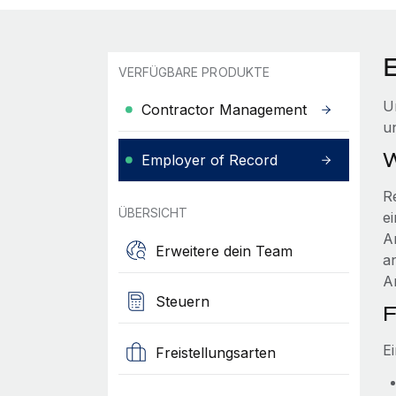
VERFÜGBARE PRODUKTE
U
Contractor Management
u
W
Employer of Record
R
ÜBERSICHT
ei
A
Erweitere dein Team
a
Ar
Steuern
F
E
Freistellungsarten