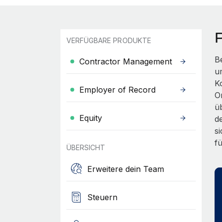
VERFÜGBARE PRODUKTE
B
Contractor Management
u
K
Employer of Record
On
ü
Equity
d
s
f
ÜBERSICHT
Erweitere dein Team
Steuern