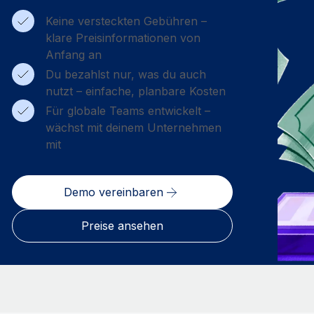
Keine versteckten Gebühren –
klare Preisinformationen von
Anfang an
Du bezahlst nur, was du auch
nutzt – einfache, planbare Kosten
Für globale Teams entwickelt –
wächst mit deinem Unternehmen
mit
Demo vereinbaren
Preise ansehen