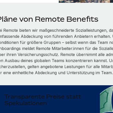
Pläne von Remote Benefits
ei Remote bieten wir maßgeschneiderte Sozialleistungen, dam
mfassende Abdeckung von führenden Anbietern erhalten. 
onditionen für größere Gruppen – selbst wenn das Team n
boardings meldet Remote Mitarbeiter:innen für die Soziallei
ber ihren Versicherungsschutz. Remote übernimmt alle admi
en Ausbau deines globalen Teams konzentrieren kannst. Um
icherzustellen, gelten angebotene Leistungen für alle Mitar
ür eine einheitliche Abdeckung und Unterstützung im Team.
Transparente Preise statt
Spekulationen