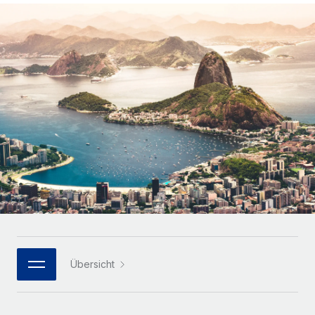
Globales Onboarding und Verwalten von
Gesamtbeschäftigungskosten
Anmelden
Freelancer:innen
Nederlands
WACHSTUMSPHASE
Honorarzahlungen berechnen
PEO
Français
Informationen zu möglichen Währungen und
Startups
Auslagern von komplexen HR-Aufgaben
Abwicklungsfristen für globale Freelancer:innen
Agile HR- und Payroll-Lösungen für wachsende
Deutsch
Unternehmen
INFRASTRUKTUR
LERNEN MIT REMOTE
Mittelstand
Español
Remote Embedded
Maßgeschneiderte HR-Lösungen, um Teams zu
Forschung und Leitfäden
Nahtlose Integration der HR in bestehende Abläufe
vergrößern
Italiano
Fallstudien
Plattform
Enterprise
Português (Portugal)
Integrierte HR-Kernfunktionen für dein Team
HR-Glossar
Globale HR für Konzerne und Großunternehmen
Verknüpfen
Neu
日本語
Checklisten und Vorlagen
Verknüpfung beliebiger KI-Tools mit Remote über unser
PARTNER WERDEN
Bibliothek für Stellenbeschreibungen
한국어
MCP
Übersicht
Strategische Technologiepartner
Webinare
Integrationen
Flexible Einbettung von Global-HR-Funktionen in deine
中文（简体）
Plattform
Prozessoptimierung mit unverzichtbaren Business-