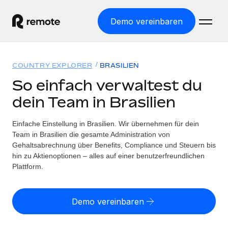
Demo vereinbaren
Startseite
COUNTRY EXPLORER
BRASILIEN
Produkte
So einfach verwaltest du
dein Team in Brasilien
Lösungen
WELTWEITE BESCHÄFTIGUNG
Globale Payroll
Einfache Einstellung in Brasilien. Wir übernehmen für dein
Ressourcen
WELTWEITE ABDECKUNG
Einfache, rechtssicher Payroll
Team in Brasilien die gesamte Administration von
Country Explorer
Gehaltsabrechnung über Benefits, Compliance und Steuern bis
Preise
TOOLS UND RECHNER
Employer of Record
hin zu Aktienoptionen – alles auf einer benutzerfreundlichen
Länderspezifische Unterstützung bei der Einstellung
Weltweites Wachstum ohne Kosten für Niederlassungen
Plattform.
Scheinselbstständigkeitsrisiko berechnen
Explorer für US-Bundesstaaten
Länderspezifische Einschätzung des
Contractor of Record
Einfache Einstellung in allen US-Bundesstaaten
Scheinselbstständigkeitsrisikos
Deutsch
Rechtssichere, weltweite Arbeit mit Freelancer:innen
Demo vereinbaren
Remote im Vergleich
Personalkostenrechner
Contractor Management
English
Vergleiche mit unseren Mitbewerbern
Länderspezifische Berechnung der