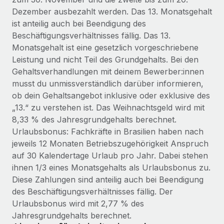
Management und Payroll
Niederlassungen
Dezember ausbezahlt werden. Das 13. Monatsgehalt
Den Blog erkunden
Reverse Tech auf einen Blick Das Gesundheits- und
ist anteilig auch bei Beendigung des
Mobilität und Relocation
Wellness-Startup Reverse Tech hat das globale...
Beschäftigungsverhältnisses fällig. Das 13.
Mühelose Relocation von Mitarbeiter:innen
Monatsgehalt ist eine gesetzlich vorgeschriebene
BLOG
Mehr erfahren
Leistung und nicht Teil des Grundgehalts. Bei den
Benefits
Neues zu Remote-Produkten: Integration mit
Gehaltsverhandlungen mit deinem Bewerber:innen
Mühelose Verwaltung von Benefits
Gusto und Zero und Contractor Management
musst du unmissverständlich darüber informieren,
Plus
ob dein Gehaltsangebot inklusive oder exklusive des
Auch im neuen Jahr wollen wir bei Remote Unternehmen
„13.“ zu verstehen ist. Das Weihnachtsgeld wird mit
aller Größen dabei unterstützen, die beste...
8,33 % des Jahresgrundgehalts berechnet.
Urlaubsbonus: Fachkräfte in Brasilien haben nach
Mehr erfahren
jeweils 12 Monaten Betriebszugehörigkeit Anspruch
auf 30 Kalendertage Urlaub pro Jahr. Dabei stehen
ihnen 1/3 eines Monatsgehalts als Urlaubsbonus zu.
Wie Phiture 55 Mitarbeiter:innen in 19 Ländern
Diese Zahlungen sind anteilig auch bei Beendigung
mit Remote verwaltet
des Beschäftigungsverhältnisses fällig. Der
Phiture ist der unumstrittene Marktführer im Bereich der
Urlaubsbonus wird mit 2,77 % des
Wachstumsberatung für mobile Apps. Das...
Jahresgrundgehalts berechnet.