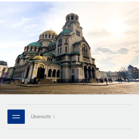
Globales Onboarding und Verwalten von
Gesamtbeschäftigungskosten
Anmelden
Freelancer:innen
Nederlands
WACHSTUMSPHASE
Honorarzahlungen berechnen
PEO
Français
Informationen zu möglichen Währungen und
Startups
Auslagern von komplexen HR-Aufgaben
Abwicklungsfristen für globale Freelancer:innen
Agile HR- und Payroll-Lösungen für wachsende
Deutsch
Unternehmen
INFRASTRUKTUR
LERNEN MIT REMOTE
Mittelstand
Español
Remote Embedded
Maßgeschneiderte HR-Lösungen, um Teams zu
Forschung und Leitfäden
Nahtlose Integration der HR in bestehende Abläufe
vergrößern
Italiano
Fallstudien
Plattform
Enterprise
Português (Portugal)
Integrierte HR-Kernfunktionen für dein Team
HR-Glossar
Globale HR für Konzerne und Großunternehmen
Verknüpfen
Neu
日本語
Checklisten und Vorlagen
Verknüpfung beliebiger KI-Tools mit Remote über unser
PARTNER WERDEN
Bibliothek für Stellenbeschreibungen
한국어
MCP
Übersicht
Strategische Technologiepartner
Webinare
Integrationen
Flexible Einbettung von Global-HR-Funktionen in deine
中文（简体）
Plattform
Prozessoptimierung mit unverzichtbaren Business-