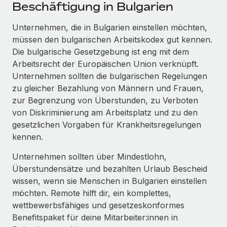
Events
Beschäftigung in Bulgarien
Tools
Partner werden
Newsroom
Unternehmen, die in Bulgarien einstellen möchten,
Entdecke die Möglichkeiten einer Partnerschaft
müssen den bulgarischen Arbeits­kodex gut kennen.
DIENSTLEISTUNGEN
Informationen zu Gehältern und Qualifikationen
Remote Build
Demnächst verfügbar
Die bulgarische Gesetzgebung ist eng mit dem
Frag unsere Expert:innen
Beratung zu Integrationen und KI-Automatisierung
Arbeitsrecht der Europäischen Union verknüpft.
Insights Center
Hilfe von Expert:innen für globale HR & Compliance
Unternehmen sollten die bulgarischen Regelungen
Hol dir Unterstützung
zu gleicher Bezahlung von Männern und Frauen,
Background-Checks
FALLSTUDIEN
zur Begrenzung von Überstunden, zu Verboten
Einfacheres Bewerber:innen-Screening
Alle Ressourcen anzeigen
von Diskriminierung am Arbeitsplatz und zu den
So hat der KI-Vorreiter Weaviate sein Team mit
gesetzlichen Vorgaben für Krankheits­regelungen
Remote um 120 % vergrößert
Compliance Watchtower
kennen.
Lückenlose Compliance
BLOG
Weaviate auf einen Blick Weaviate entwickelt KI-basierte
Unternehmen sollten über Mindestlohn,
Open-Source-Infrastrukturen. Das...
Globale Payroll
Geräteverwaltung
Überstundensätze und bezahlten Urlaub Bescheid
Globale Bereitstellung und Verfolgung von IT-
Mehr erfahren
EOR und PEO
wissen, wenn sie Menschen in Bulgarien einstellen
Geräten
möchten. Remote hilft dir, ein komplettes,
Contractor Management
wettbewerbsfähiges und gesetzeskonformes
Gründung von Niederlassungen
Strategische Partnerschaft zwischen
Benefitspaket für deine Mitarbeiter:innen in
Steuern
Schnelle, rechtssichere Gründung von
Reverse Tech und Remote für Contractor