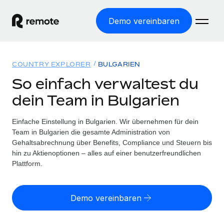
Demo vereinbaren
Startseite
COUNTRY EXPLORER
BULGARIEN
Produkte
So einfach verwaltest du
dein Team in Bulgarien
Lösungen
WELTWEITE BESCHÄFTIGUNG
Globale Payroll
Einfache Einstellung in Bulgarien. Wir übernehmen für dein
Ressourcen
WELTWEITE ABDECKUNG
Einfache, rechtssicher Payroll
Team in Bulgarien die gesamte Administration von
Country Explorer
Gehaltsabrechnung über Benefits, Compliance und Steuern bis
Preise
TOOLS UND RECHNER
Employer of Record
hin zu Aktienoptionen – alles auf einer benutzerfreundlichen
Länderspezifische Unterstützung bei der Einstellung
Weltweites Wachstum ohne Kosten für Niederlassungen
Plattform.
Scheinselbstständigkeitsrisiko berechnen
Explorer für US-Bundesstaaten
Länderspezifische Einschätzung des
Contractor of Record
Einfache Einstellung in allen US-Bundesstaaten
Scheinselbstständigkeitsrisikos
Deutsch
Rechtssichere, weltweite Arbeit mit Freelancer:innen
Demo vereinbaren
Remote im Vergleich
Personalkostenrechner
Contractor Management
English
Vergleiche mit unseren Mitbewerbern
Länderspezifische Berechnung der