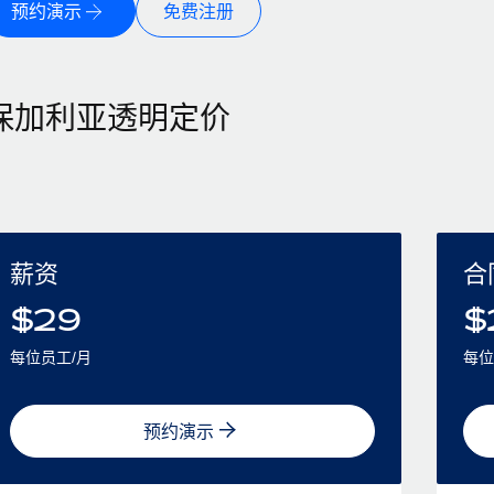
预约演示
免费注册
保加利亚透明定价
薪资
合
$
29
$
每位员工/月
每位
预约演示