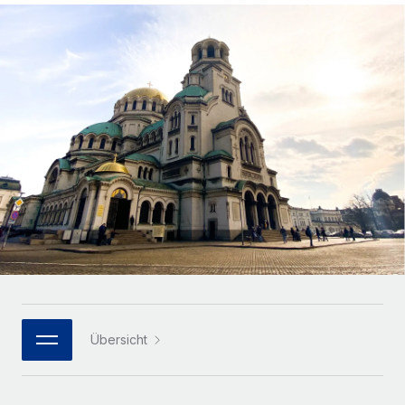
Globales Onboarding und Verwalten von
Gesamtbeschäftigungskosten
Anmelden
Freelancer:innen
Nederlands
WACHSTUMSPHASE
Honorarzahlungen berechnen
PEO
Français
Informationen zu möglichen Währungen und
Startups
Auslagern von komplexen HR-Aufgaben
Abwicklungsfristen für globale Freelancer:innen
Agile HR- und Payroll-Lösungen für wachsende
Deutsch
Unternehmen
INFRASTRUKTUR
LERNEN MIT REMOTE
Mittelstand
Español
Remote Embedded
Maßgeschneiderte HR-Lösungen, um Teams zu
Forschung und Leitfäden
Nahtlose Integration der HR in bestehende Abläufe
vergrößern
Italiano
Fallstudien
Plattform
Enterprise
Português (Portugal)
Integrierte HR-Kernfunktionen für dein Team
HR-Glossar
Globale HR für Konzerne und Großunternehmen
Verknüpfen
Neu
日本語
Checklisten und Vorlagen
Verknüpfung beliebiger KI-Tools mit Remote über unser
PARTNER WERDEN
Bibliothek für Stellenbeschreibungen
한국어
MCP
Übersicht
Strategische Technologiepartner
Webinare
Integrationen
Flexible Einbettung von Global-HR-Funktionen in deine
中文（简体）
Plattform
Prozessoptimierung mit unverzichtbaren Business-