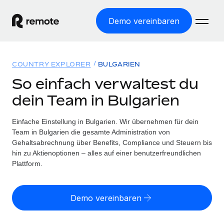
Demo vereinbaren
Startseite
COUNTRY EXPLORER
BULGARIEN
Produkte
So einfach verwaltest du
dein Team in Bulgarien
Lösungen
WELTWEITE BESCHÄFTIGUNG
Globale Payroll
Einfache Einstellung in Bulgarien. Wir übernehmen für dein
Ressourcen
WELTWEITE ABDECKUNG
Einfache, rechtssicher Payroll
Team in Bulgarien die gesamte Administration von
Country Explorer
Gehaltsabrechnung über Benefits, Compliance und Steuern bis
Preise
TOOLS UND RECHNER
Employer of Record
hin zu Aktienoptionen – alles auf einer benutzerfreundlichen
Länderspezifische Unterstützung bei der Einstellung
Weltweites Wachstum ohne Kosten für Niederlassungen
Plattform.
Scheinselbstständigkeitsrisiko berechnen
Explorer für US-Bundesstaaten
Länderspezifische Einschätzung des
Contractor of Record
Einfache Einstellung in allen US-Bundesstaaten
Scheinselbstständigkeitsrisikos
Deutsch
Rechtssichere, weltweite Arbeit mit Freelancer:innen
Demo vereinbaren
Remote im Vergleich
Personalkostenrechner
Contractor Management
English
Vergleiche mit unseren Mitbewerbern
Länderspezifische Berechnung der