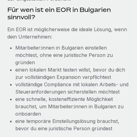
Management und Payroll
Niederlassungen
Den Blog erkunden
Für wen ist ein EOR in Bulgarien
Reverse Tech auf einen Blick Das Gesundheits- und
sinnvoll?
Mobilität und Relocation
Wellness-Startup Reverse Tech hat das globale...
Mühelose Relocation von Mitarbeiter:innen
BLOG
Ein EOR ist möglicherweise die ideale Lösung, wenn
Mehr erfahren
dein Unternehmen:
Benefits
Neues zu Remote-Produkten: Integration mit
Mühelose Verwaltung von Benefits
Mitarbeiter:innen in Bulgarien einstellen
Gusto und Zero und Contractor Management
Plus
möchtest, ohne eine juristische Person zu
gründen
Auch im neuen Jahr wollen wir bei Remote Unternehmen
einen lokalen Markt testen willst, bevor du dich
aller Größen dabei unterstützen, die beste...
zur vollständigen Expansion verpflichtest
Mehr erfahren
vollständige Compliance mit lokalen Arbeits- und
Steueranforderungen sicherstellen möchtest
eine schnelle, kosteneffiziente Möglichkeit
Wie Phiture 55 Mitarbeiter:innen in 19 Ländern
brauchst, um Mitarbeiter:innen in Bulgarien zu
mit Remote verwaltet
onboarden
eine temporäre Einstellungslösung brauchst,
Phiture ist der unumstrittene Marktführer im Bereich der
bevor du eine juristische Person gründest
Wachstumsberatung für mobile Apps. Das...