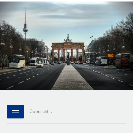
Globales Onboarding und Verwalten von
Gesamtbeschäftigungskosten
Anmelden
Freelancer:innen
Nederlands
WACHSTUMSPHASE
Honorarzahlungen berechnen
PEO
Français
Informationen zu möglichen Währungen und
Startups
Auslagern von komplexen HR-Aufgaben
Abwicklungsfristen für globale Freelancer:innen
Agile HR- und Payroll-Lösungen für wachsende
Deutsch
Unternehmen
INFRASTRUKTUR
LERNEN MIT REMOTE
Mittelstand
Español
Remote Embedded
Maßgeschneiderte HR-Lösungen, um Teams zu
Forschung und Leitfäden
Nahtlose Integration der HR in bestehende Abläufe
vergrößern
Italiano
Fallstudien
Plattform
Enterprise
Português (Portugal)
Integrierte HR-Kernfunktionen für dein Team
HR-Glossar
Globale HR für Konzerne und Großunternehmen
Verknüpfen
Neu
日本語
Checklisten und Vorlagen
Verknüpfung beliebiger KI-Tools mit Remote über unser
PARTNER WERDEN
Bibliothek für Stellenbeschreibungen
한국어
MCP
Übersicht
Strategische Technologiepartner
Webinare
Integrationen
Flexible Einbettung von Global-HR-Funktionen in deine
中文（简体）
Plattform
Prozessoptimierung mit unverzichtbaren Business-