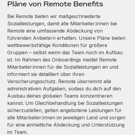
Events
Pläne von Remote Benefits
Tools
Partner werden
Newsroom
Bei Remote bieten wir maßgeschneiderte
Entdecke die Möglichkeiten einer Partnerschaft
Sozialleistungen, damit alle Mitarbeiter:innen bei
DIENSTLEISTUNGEN
Informationen zu Gehältern und Qualifikationen
Remote Build
Demnächst verfügbar
Remote eine umfassende Abdeckung von
Frag unsere Expert:innen
Beratung zu Integrationen und KI-Automatisierung
führenden Anbietern erhalten. Unsere Pläne bieten
Insights Center
Hilfe von Expert:innen für globale HR & Compliance
wettbewerbsfähige Konditionen für größere
Hol dir Unterstützung
Gruppen – selbst wenn das Team noch im Aufbau
Background-Checks
FALLSTUDIEN
ist. Im Rahmen des Onboardings meldet Remote
Einfacheres Bewerber:innen-Screening
Alle Ressourcen anzeigen
Mitarbeiter:innen für die Sozialleistungen an und
So hat der KI-Vorreiter Weaviate sein Team mit
informiert sie detailliert über ihren
Remote um 120 % vergrößert
Compliance Watchtower
Versicherungsschutz. Remote übernimmt alle
Lückenlose Compliance
BLOG
Weaviate auf einen Blick Weaviate entwickelt KI-basierte
administrativen Aufgaben, sodass du dich auf den
Open-Source-Infrastrukturen. Das...
Globale Payroll
Ausbau deines globalen Teams konzentrieren
Geräteverwaltung
kannst. Um Gleichbehandlung bei Sozialleistungen
Globale Bereitstellung und Verfolgung von IT-
Mehr erfahren
EOR und PEO
sicherzustellen, gelten angebotene Leistungen für
Geräten
alle Mitarbeiter:innen im jeweiligen Land und sorgen
Contractor Management
Gründung von Niederlassungen
für eine einheitliche Abdeckung und Unterstützung
Strategische Partnerschaft zwischen
Steuern
im Team.
Schnelle, rechtssichere Gründung von
Reverse Tech und Remote für Contractor