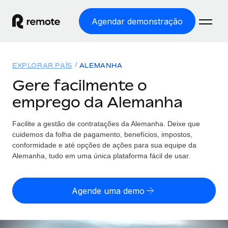
Agendar demonstração
Início
EXPLORAR PAÍS
ALEMANHA
Produtos
Gere facilmente o
emprego da Alemanha
Soluções
EMPREGO GLOBAL
Processamento Salarial
Facilite a gestão de contratações da Alemanha. Deixe que
Preçário
COBERTURA GLOBAL
Processamento salarial fácil e em conformidade
cuidemos da folha de pagamento, benefícios, impostos,
Explorador de países
conformidade e até opções de ações para sua equipe da
Employer of Record
Alemanha, tudo em uma única plataforma fácil de usar.
Encontra apoio para emprego global por país
Expanda globalmente sem custos de constituição de
Português (Portugal)
Comparar a Remote
entidades
Agende uma demo
Veja como nos comparamos com os outros
English
Contractor Management
Integra e gere trabalhadores independentes
Início de sessão
Nederlands
TORNE-SE NOSSO PARCEIRO
globalmente