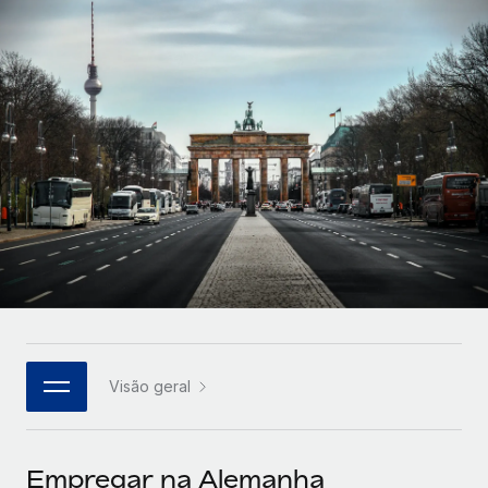
Parceiros tecnológicos estratégicos
Français
Integre os RH globais na sua plataforma de forma
SERVICES
flexível
Deutsch
Perguntar a um especialista
Obtenha apoio especializado em RH e
Español
CASE STUDIES
conformidade globais
Italiano
Português (Portugal)
日本語
한국어
Visão geral
中文（简体）
Empregar na Alemanha