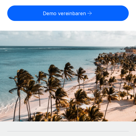
Globales Onboarding und Verwalten von
Gesamtbeschäftigungskosten
Anmelden
Freelancer:innen
Nederlands
Demo vereinbaren
WACHSTUMSPHASE
Honorarzahlungen berechnen
PEO
Français
Informationen zu möglichen Währungen und
Startups
Auslagern von komplexen HR-Aufgaben
Abwicklungsfristen für globale Freelancer:innen
Agile HR- und Payroll-Lösungen für wachsende
Deutsch
Unternehmen
INFRASTRUKTUR
LERNEN MIT REMOTE
Mittelstand
Español
Remote Embedded
Maßgeschneiderte HR-Lösungen, um Teams zu
Forschung und Leitfäden
Nahtlose Integration der HR in bestehende Abläufe
vergrößern
Italiano
Fallstudien
Plattform
Enterprise
Português (Portugal)
Integrierte HR-Kernfunktionen für dein Team
HR-Glossar
Globale HR für Konzerne und Großunternehmen
Verknüpfen
Neu
日本語
Checklisten und Vorlagen
Verknüpfung beliebiger KI-Tools mit Remote über unser
PARTNER WERDEN
Bibliothek für Stellenbeschreibungen
한국어
MCP
Strategische Technologiepartner
Webinare
Integrationen
Flexible Einbettung von Global-HR-Funktionen in deine
中文（简体）
Plattform
Prozessoptimierung mit unverzichtbaren Business-