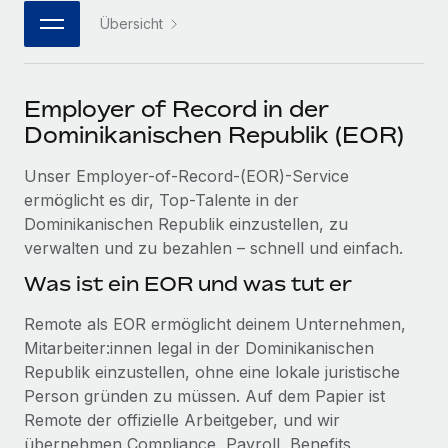
Events
Tools
Übersicht
Partner werden
Newsroom
Entdecke die Möglichkeiten einer Partnerschaft
DIENSTLEISTUNGEN
Informationen zu Gehältern und Qualifikationen
Remote Build
Demnächst verfügbar
Employer of Record in der
Frag unsere Expert:innen
Beratung zu Integrationen und KI-Automatisierung
Insights Center
Dominikanischen Republik (EOR)
Hilfe von Expert:innen für globale HR & Compliance
Hol dir Unterstützung
Unser Employer-of-Record-(EOR)-Service
Background-Checks
FALLSTUDIEN
ermöglicht es dir, Top-Talente in der
Einfacheres Bewerber:innen-Screening
Alle Ressourcen anzeigen
Dominikanischen Republik einzustellen, zu
So hat der KI-Vorreiter Weaviate sein Team mit
verwalten und zu bezahlen – schnell und einfach.
Remote um 120 % vergrößert
Compliance Watchtower
Lückenlose Compliance
BLOG
Was ist ein EOR und was tut er
Weaviate auf einen Blick Weaviate entwickelt KI-basierte
Open-Source-Infrastrukturen. Das...
Globale Payroll
Geräteverwaltung
Remote als EOR ermöglicht deinem Unternehmen,
Globale Bereitstellung und Verfolgung von IT-
Mitarbeiter:innen legal in der Dominikanischen
Mehr erfahren
EOR und PEO
Geräten
Republik einzustellen, ohne eine lokale juristische
Contractor Management
Person gründen zu müssen. Auf dem Papier ist
Gründung von Niederlassungen
Strategische Partnerschaft zwischen
Remote der offizielle Arbeitgeber, und wir
Steuern
Schnelle, rechtssichere Gründung von
Reverse Tech und Remote für Contractor
übernehmen Compliance, Payroll, Benefits