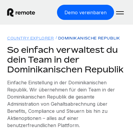
Demo vereinbaren
Startseite
COUNTRY EXPLORER
DOMINIKANISCHE REPUBLIK
Produkte
So einfach verwaltest du
dein Team in der
Lösungen
WELTWEITE BESCHÄFTIGUNG
Dominikanischen Republik
Globale Payroll
Ressourcen
WELTWEITE ABDECKUNG
Einfache, rechtssicher Payroll
Einfache Einstellung in der Dominikanischen
Country Explorer
Preise
Republik. Wir übernehmen für dein Team in der
TOOLS UND RECHNER
Employer of Record
Länderspezifische Unterstützung bei der Einstellung
Dominikanischen Republik die gesamte
Weltweites Wachstum ohne Kosten für Niederlassungen
Scheinselbstständigkeitsrisiko berechnen
Administration von Gehaltsabrechnung über
Explorer für US-Bundesstaaten
Länderspezifische Einschätzung des
Contractor of Record
Benefits, Compliance und Steuern bis hin zu
Einfache Einstellung in allen US-Bundesstaaten
Scheinselbstständigkeitsrisikos
Deutsch
Rechtssichere, weltweite Arbeit mit Freelancer:innen
Aktienoptionen – alles auf einer
Remote im Vergleich
benutzerfreundlichen Plattform.
Personalkostenrechner
Contractor Management
English
Vergleiche mit unseren Mitbewerbern
Länderspezifische Berechnung der