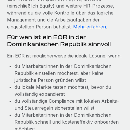
Management und Payroll
Niederlassungen
(einschließlich Equity) und weitere HR‑Prozesse,
Den Blog erkunden
Reverse Tech auf einen Blick Das Gesundheits- und
während du die volle Kontrolle über das tägliche
Mobilität und Relocation
Wellness-Startup Reverse Tech hat das globale...
Management und die Arbeitsaufgaben der
Mühelose Relocation von Mitarbeiter:innen
eingestellten Person behältst.
Mehr erfahren
.
BLOG
Mehr erfahren
Für wen ist ein EOR in der
Benefits
Neues zu Remote-Produkten: Integration mit
Dominikanischen Republik sinnvoll
Mühelose Verwaltung von Benefits
Gusto und Zero und Contractor Management
Plus
Ein EOR ist möglicherweise die ideale Lösung, wenn:
Auch im neuen Jahr wollen wir bei Remote Unternehmen
du Mitarbeiter:innen in der Dominikanischen
aller Größen dabei unterstützen, die beste...
Republik einstellen möchtest, aber keine
Mehr erfahren
juristische Person gründen willst
du lokale Märkte testen möchtest, bevor du
vollständig expandierst
Wie Phiture 55 Mitarbeiter:innen in 19 Ländern
du vollständige Compliance mit lokalen Arbeits‑
mit Remote verwaltet
und Steuerregeln sicherstellen willst
du Mitarbeiter:innen in der Dominikanischen
Phiture ist der unumstrittene Marktführer im Bereich der
Republik schnell und kosteneffektiv onboarden
Wachstumsberatung für mobile Apps. Das...
möchtest