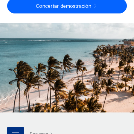
Compáranos con otras empresas.
Concertar demostración
Iniciar sesión
Contractor Management
Nederlands
Calculadora de pagos a autónomos
Integra y gestiona a autónomos globalmente.
Descubre opciones de divisas y tiempos de pago para
ETAPAS DE CRECIMIENTO
Français
autónomos globales.
PEO
Startups
Externaliza tareas laborales complejas.
Deutsch
Soluciones ágiles de RR. HH. globales y nóminas para
APRENDIZAJE CON REMOTE
empresas en crecimiento.
Español
Guías y recursos
INFRAESTRUCTURA
Mediana empresa
Conexión Remote
Casos prácticos
Amplía tu equipo con soluciones de RR. HH.
Italiano
Integra los RR. HH. en tus flujos de trabajo sin
personalizadas.
Glosario de RR. HH.
complicaciones.
Português (Portugal)
Empresa
Listas de verificación y plantillas
Plataforma
RR. HH. globales para grandes empresas.
日本語
Funciones esenciales de RR. HH. integradas para tu
Biblioteca de descripciones de puestos
equipo.
한국어
ASOCIARSE
Webinarios
Conectar
Nuevo
Socios tecnológicos estratégicos
中文（简体）
Conecta cualquier herramienta de IA con Remote
Eventos
Integra la gestión de los RR. HH. globales en tu
mediante nuestro MCP.
Resumen