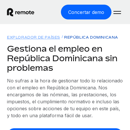
Concertar demo
Inicio
EXPLORADOR DE PAÍSES
REPÚBLICA DOMINICANA
Productos
Gestiona el empleo en
República Dominicana sin
Soluciones
EMPLEO GLOBAL
problemas
Nómina global
Recursos
COBERTURA MUNDIAL
Gestiona las nóminas de forma sencilla y conforme a la
No sufras a la hora de gestionar todo lo relacionado
Explorador de países
legalidad.
Precios
con el empleo en República Dominicana. Nos
HERRAMIENTAS Y CALCULADORAS
Consulta el soporte del empleo global según el país.
encargamos de las nóminas, las prestaciones, los
Employer of Record
Calculadora del riesgo de clasificación errónea
impuestos, el cumplimiento normativo e incluso las
Explorador estatal de EE. UU.
Expándete en todo el mundo sin gastar en entidades.
Consulta el riesgo de clasificación errónea por país.
opciones sobre acciones de tu equipo en este país,
Simplifica la contratación en todos los estados de EE.
Español
Contractor of Record
y todo en una plataforma fácil de usar.
Calculadora del coste por empleado
UU.
Contrata a autónomos en cualquier parte del mundo
Calcula lo que cuestan los empleados en total en
English
Comparador de Remote
cumpliendo la normativa.
cualquier país.