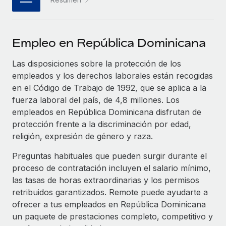
plataforma de forma flexible.
Sala de prensa
Integraciones
Asociarse
Optimiza los procesos con herramientas empresariales
Información sobre salarios y talento
Descubre oportunidades de colaborar con nosotros.
Empleo en República Dominicana
esenciales.
Centro de información
Remote Build
Próximamente
Las disposiciones sobre la protección de los
Consultoría de integraciones y automatización con IA.
Obtén ayuda
empleados y los derechos laborales están recogidas
SERVICIOS
en el Código de Trabajo de 1992, que se aplica a la
Pregunta a un experto
Consulta todos los recursos
fuerza laboral del país, de 4,8 millones. Los
CASOS PRÁCTICOS
Obtén ayuda de gente experta en RR. HH. globales
empleados en República Dominicana disfrutan de
y cumplimiento normativo.
protección frente a la discriminación por edad,
BLOG
religión, expresión de género y raza.
Comprobaciones de antecedentes
Nómina global
Simplifica los procesos de cribado de candidatos.
Preguntas habituales que pueden surgir durante el
EOR y PEO
proceso de contratación incluyen el salario mínimo,
Cumplimiento normativo
las tasas de horas extraordinarias y los permisos
Contractor Management
Adelántate a los riesgos de cumplimiento
retribuidos garantizados. Remote puede ayudarte a
normativo.
ofrecer a tus empleados en República Dominicana
Impuestos
un paquete de prestaciones completo, competitivo y
Gestión de dispositivos