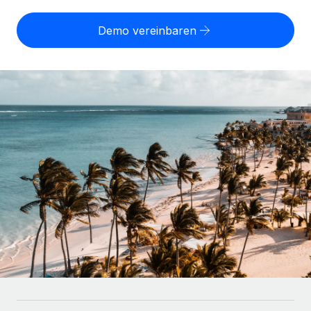
Globales Onboarding und Verwalten von
Gesamtbeschäftigungskosten
Anmelden
Freelancer:innen
Nederlands
Demo vereinbaren
WACHSTUMSPHASE
Honorarzahlungen berechnen
PEO
Français
Informationen zu möglichen Währungen und
Startups
Auslagern von komplexen HR-Aufgaben
Abwicklungsfristen für globale Freelancer:innen
Agile HR- und Payroll-Lösungen für wachsende
Deutsch
Unternehmen
INFRASTRUKTUR
LERNEN MIT REMOTE
Mittelstand
Español
Remote Embedded
Maßgeschneiderte HR-Lösungen, um Teams zu
Forschung und Leitfäden
Nahtlose Integration der HR in bestehende Abläufe
vergrößern
Italiano
Fallstudien
Plattform
Enterprise
Português (Portugal)
Integrierte HR-Kernfunktionen für dein Team
HR-Glossar
Globale HR für Konzerne und Großunternehmen
Verknüpfen
Neu
日本語
Checklisten und Vorlagen
Verknüpfung beliebiger KI-Tools mit Remote über unser
PARTNER WERDEN
Bibliothek für Stellenbeschreibungen
한국어
MCP
Strategische Technologiepartner
Webinare
Integrationen
Flexible Einbettung von Global-HR-Funktionen in deine
中文（简体）
Plattform
Prozessoptimierung mit unverzichtbaren Business-