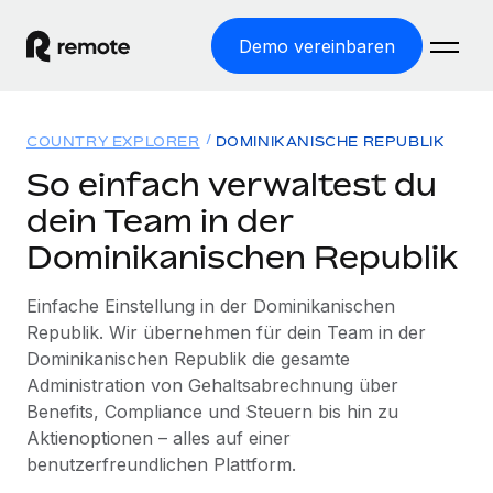
Demo vereinbaren
Startseite
COUNTRY EXPLORER
DOMINIKANISCHE REPUBLIK
Produkte
So einfach verwaltest du
dein Team in der
Lösungen
WELTWEITE BESCHÄFTIGUNG
Dominikanischen Republik
Globale Payroll
Ressourcen
WELTWEITE ABDECKUNG
Einfache, rechtssicher Payroll
Einfache Einstellung in der Dominikanischen
Country Explorer
Preise
Republik. Wir übernehmen für dein Team in der
TOOLS UND RECHNER
Employer of Record
Länderspezifische Unterstützung bei der Einstellung
Dominikanischen Republik die gesamte
Weltweites Wachstum ohne Kosten für Niederlassungen
Scheinselbstständigkeitsrisiko berechnen
Administration von Gehaltsabrechnung über
Explorer für US-Bundesstaaten
Länderspezifische Einschätzung des
Contractor of Record
Benefits, Compliance und Steuern bis hin zu
Einfache Einstellung in allen US-Bundesstaaten
Scheinselbstständigkeitsrisikos
Deutsch
Rechtssichere, weltweite Arbeit mit Freelancer:innen
Aktienoptionen – alles auf einer
Remote im Vergleich
benutzerfreundlichen Plattform.
Personalkostenrechner
Contractor Management
English
Vergleiche mit unseren Mitbewerbern
Länderspezifische Berechnung der