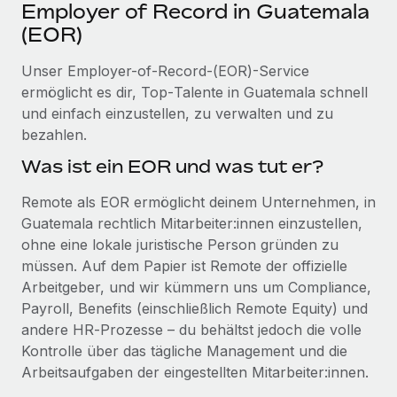
Events
Employer of Record in Guatemala
Tools
Partner werden
(EOR)
Newsroom
Entdecke die Möglichkeiten einer Partnerschaft
Unser Employer-of-Record-(EOR)-Service
DIENSTLEISTUNGEN
Informationen zu Gehältern und Qualifikationen
Remote Build
Demnächst verfügbar
ermöglicht es dir, Top‑Talente in Guatemala schnell
Frag unsere Expert:innen
Beratung zu Integrationen und KI-Automatisierung
und einfach einzustellen, zu verwalten und zu
Insights Center
Hilfe von Expert:innen für globale HR & Compliance
bezahlen.
Hol dir Unterstützung
Was ist ein EOR und was tut er?
Background-Checks
FALLSTUDIEN
Einfacheres Bewerber:innen-Screening
Alle Ressourcen anzeigen
Remote als EOR ermöglicht deinem Unternehmen, in
So hat der KI-Vorreiter Weaviate sein Team mit
Guatemala rechtlich Mitarbeiter:innen einzustellen,
Remote um 120 % vergrößert
Compliance Watchtower
ohne eine lokale juristische Person gründen zu
Lückenlose Compliance
BLOG
Weaviate auf einen Blick Weaviate entwickelt KI-basierte
müssen. Auf dem Papier ist Remote der offizielle
Open-Source-Infrastrukturen. Das...
Globale Payroll
Geräteverwaltung
Arbeitgeber, und wir kümmern uns um Compliance,
Globale Bereitstellung und Verfolgung von IT-
Payroll, Benefits (einschließlich Remote Equity) und
Mehr erfahren
EOR und PEO
Geräten
andere HR‑Prozesse – du behältst jedoch die volle
Contractor Management
Kontrolle über das tägliche Management und die
Gründung von Niederlassungen
Strategische Partnerschaft zwischen
Arbeitsaufgaben der eingestellten Mitarbeiter:innen.
Steuern
Schnelle, rechtssichere Gründung von
Reverse Tech und Remote für Contractor