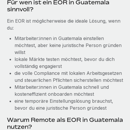
Für wen ist ein EOR in Guatemala
Management und Payroll
Niederlassungen
Den Blog erkunden
sinnvoll?
Reverse Tech auf einen Blick Das Gesundheits- und
Mobilität und Relocation
Wellness-Startup Reverse Tech hat das globale...
Ein EOR ist möglicherweise die ideale Lösung, wenn
Mühelose Relocation von Mitarbeiter:innen
BLOG
du:
Mehr erfahren
Benefits
Mitarbeiter:innen in Guatemala einstellen
Neues zu Remote-Produkten: Integration mit
Mühelose Verwaltung von Benefits
möchtest, aber keine juristische Person gründen
Gusto und Zero und Contractor Management
Plus
willst
lokale Märkte testen möchtest, bevor du dich
Auch im neuen Jahr wollen wir bei Remote Unternehmen
vollständig engagierst
aller Größen dabei unterstützen, die beste...
die volle Compliance mit lokalen Arbeitsgesetzen
Mehr erfahren
und steuerlichen Pflichten sicherstellen möchtest
Mitarbeiter:innen in Guatemala schnell und
kosteneffizient onboarden möchtest
Wie Phiture 55 Mitarbeiter:innen in 19 Ländern
eine temporäre Einstellungs­lösung brauchst,
mit Remote verwaltet
bevor du eine juristische Person gründest
Phiture ist der unumstrittene Marktführer im Bereich der
Warum Remote als EOR in Guatemala
Wachstumsberatung für mobile Apps. Das...
nutzen?