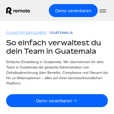
Demo vereinbaren
Startseite
COUNTRY EXPLORER
GUATEMALA
Produkte
So einfach verwaltest du
dein Team in Guatemala
Lösungen
WELTWEITE BESCHÄFTIGUNG
Globale Payroll
Einfache Einstellung in Guatemala. Wir übernehmen für dein
Ressourcen
WELTWEITE ABDECKUNG
Einfache, rechtssicher Payroll
Team in Guatemala die gesamte Administration von
Country Explorer
Gehaltsabrechnung über Benefits, Compliance und Steuern bis
Preise
TOOLS UND RECHNER
Employer of Record
hin zu Aktienoptionen – alles auf einer benutzerfreundlichen
Länderspezifische Unterstützung bei der Einstellung
Weltweites Wachstum ohne Kosten für Niederlassungen
Plattform.
Scheinselbstständigkeitsrisiko berechnen
Explorer für US-Bundesstaaten
Länderspezifische Einschätzung des
Contractor of Record
Einfache Einstellung in allen US-Bundesstaaten
Scheinselbstständigkeitsrisikos
Deutsch
Rechtssichere, weltweite Arbeit mit Freelancer:innen
Demo vereinbaren
Remote im Vergleich
Personalkostenrechner
Contractor Management
English
Vergleiche mit unseren Mitbewerbern
Länderspezifische Berechnung der