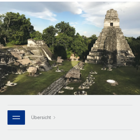
Globales Onboarding und Verwalten von
Gesamtbeschäftigungskosten
Anmelden
Freelancer:innen
Nederlands
WACHSTUMSPHASE
Honorarzahlungen berechnen
PEO
Français
Informationen zu möglichen Währungen und
Startups
Auslagern von komplexen HR-Aufgaben
Abwicklungsfristen für globale Freelancer:innen
Agile HR- und Payroll-Lösungen für wachsende
Deutsch
Unternehmen
INFRASTRUKTUR
LERNEN MIT REMOTE
Mittelstand
Español
Remote Embedded
Maßgeschneiderte HR-Lösungen, um Teams zu
Forschung und Leitfäden
Nahtlose Integration der HR in bestehende Abläufe
vergrößern
Italiano
Fallstudien
Plattform
Enterprise
Português (Portugal)
Integrierte HR-Kernfunktionen für dein Team
HR-Glossar
Globale HR für Konzerne und Großunternehmen
Verknüpfen
Neu
日本語
Checklisten und Vorlagen
Verknüpfung beliebiger KI-Tools mit Remote über unser
PARTNER WERDEN
Bibliothek für Stellenbeschreibungen
한국어
MCP
Übersicht
Strategische Technologiepartner
Webinare
Integrationen
Flexible Einbettung von Global-HR-Funktionen in deine
中文（简体）
Plattform
Prozessoptimierung mit unverzichtbaren Business-