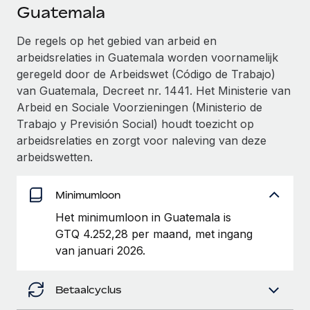
Ontdek hoe je met ons kunt samenwerken
DIENSTEN
Guatemala
Inzicht in salaris en talent
Vraag een expert
Remote Build
Binnenkort beschikbaar
De regels op het gebied van arbeid en
Krijg hulp van global HR- en juridische experts
Integraties en advies over AI-automatiseringen
arbeidsrelaties in Guatemala worden voornamelijk
Inzichtencentrum
geregeld door de Arbeidswet (Código de Trabajo)
Achtergrondonderzoek
Support
van Guatemala, Decreet nr. 1441. Het Ministerie van
Vereenvoudig het screeningsproces van
CASESTUDY'S
Arbeid en Sociale Voorzieningen (Ministerio de
kandidaten
Alle bronnen bekijken
Trabajo y Previsión Social) houdt toezicht op
Hoe AI-pionier Weaviate zijn team met 120%
arbeidsrelaties en zorgt voor naleving van deze
liet groeien met Remote
Compliance Watchtower
arbeidswetten.
Blijf compliance-risico's voor
BLOG
Weaviate in één oogopslag Weaviate bouwt open source,
AI-first infrastructuur. De missie van het...
Global Payroll
Apparaatbeheer
Minimumloon
Lever en track wereldwijd IT-middelen
Meer informatie
EOR en PEO
Het minimumloon in Guatemala is
GTQ 4.252,28 per maand, met ingang
Entiteiten oprichten
Contractor Management
van januari 2026.
Stel snel compliant entiteiten op
De strategische samenwerking tussen
Belastingen
Reverse Tech en Remote voor zzp- en payroll-
Mobiliteit en overplaatsing
beheer
Betaalcyclus
Naar de blog
Plaats werknemers moeiteloos over
Reverse Tech in een oogopslag Reverse Tech, een start-