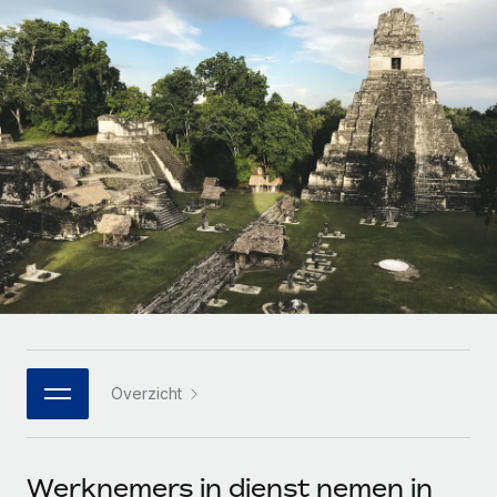
Zzp'ers internationaal onboarden en beheren
Betalingscalculator voor zzp'ers
Inloggen
Nederlands
Ontdek valuta-opties en betaalsnelheden voor
PEO
GROEIFASE
internationale zzp'ers
Ingewikkelde HR-taken eenvoudig uitbesteden
Français
Start-ups
Flexibele global HR en payroll solutions voor groeiende
LEREN MET REMOTE
Deutsch
bedrijven
INFRASTRUCTUUR
Onderzoek en gidsen
Remote Embedded
Mid-market
Español
HR naadloos in workflows integreren
Casestudy's
Teams uitbreiden met HR solutions op maat
Italiano
Platform
HR-woordenlijst
Enterprise
Ingebouwde essentiële HR-functies voor je team
Global HR voor grote bedrijven
Português (Portugal)
Checklists en templates
Verbinden
Nieuw
Bibliotheek met functiebeschrijvingen
日本語
AI-tools koppelen aan Remote met onze MCP
WERK MET ONS SAMEN
Overzicht
Strategische technologiepartners
Webinars
Integraties
한국어
Integreer global HR flexibel in je platform
Processen stroomlijnen met essentiële zakelijke tools
Evenementen
中文（简体）
Een partner worden
Werknemers in dienst nemen in
Newsroom