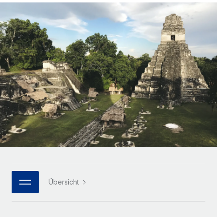
Globales Onboarding und Verwalten von
Gesamtbeschäftigungskosten
Anmelden
Freelancer:innen
Nederlands
WACHSTUMSPHASE
Honorarzahlungen berechnen
PEO
Français
Informationen zu möglichen Währungen und
Startups
Auslagern von komplexen HR-Aufgaben
Abwicklungsfristen für globale Freelancer:innen
Agile HR- und Payroll-Lösungen für wachsende
Deutsch
Unternehmen
INFRASTRUKTUR
LERNEN MIT REMOTE
Mittelstand
Español
Remote Embedded
Maßgeschneiderte HR-Lösungen, um Teams zu
Forschung und Leitfäden
Nahtlose Integration der HR in bestehende Abläufe
vergrößern
Italiano
Fallstudien
Plattform
Enterprise
Português (Portugal)
Integrierte HR-Kernfunktionen für dein Team
HR-Glossar
Globale HR für Konzerne und Großunternehmen
Verknüpfen
Neu
日本語
Checklisten und Vorlagen
Verknüpfung beliebiger KI-Tools mit Remote über unser
PARTNER WERDEN
Bibliothek für Stellenbeschreibungen
한국어
MCP
Übersicht
Strategische Technologiepartner
Webinare
Integrationen
Flexible Einbettung von Global-HR-Funktionen in deine
中文（简体）
Plattform
Prozessoptimierung mit unverzichtbaren Business-