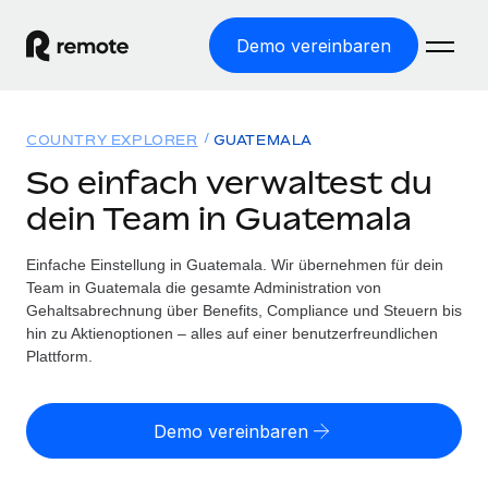
Demo vereinbaren
Startseite
COUNTRY EXPLORER
GUATEMALA
Produkte
So einfach verwaltest du
dein Team in Guatemala
Lösungen
WELTWEITE BESCHÄFTIGUNG
Globale Payroll
Einfache Einstellung in Guatemala. Wir übernehmen für dein
Ressourcen
WELTWEITE ABDECKUNG
Einfache, rechtssicher Payroll
Team in Guatemala die gesamte Administration von
Country Explorer
Gehaltsabrechnung über Benefits, Compliance und Steuern bis
Preise
TOOLS UND RECHNER
Employer of Record
hin zu Aktienoptionen – alles auf einer benutzerfreundlichen
Länderspezifische Unterstützung bei der Einstellung
Weltweites Wachstum ohne Kosten für Niederlassungen
Plattform.
Scheinselbstständigkeitsrisiko berechnen
Explorer für US-Bundesstaaten
Länderspezifische Einschätzung des
Contractor of Record
Einfache Einstellung in allen US-Bundesstaaten
Scheinselbstständigkeitsrisikos
Deutsch
Rechtssichere, weltweite Arbeit mit Freelancer:innen
Demo vereinbaren
Remote im Vergleich
Personalkostenrechner
Contractor Management
English
Vergleiche mit unseren Mitbewerbern
Länderspezifische Berechnung der