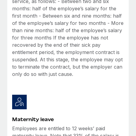
service, as follows: - Between two and six
Management und Payroll
Niederlassungen
Den Blog erkunden
months: half of the employee’s salary for the
Reverse Tech auf einen Blick Das Gesundheits- und
first month - Between six and nine months: half
Mobilität und Relocation
Wellness-Startup Reverse Tech hat das globale...
of the employee’s salary for two months - More
Mühelose Relocation von Mitarbeiter:innen
BLOG
than nine months: half of the employee’s salary
Mehr erfahren
for three months If the employee has not
Benefits
Neues zu Remote-Produkten: Integration mit
recovered by the end of their sick pay
Mühelose Verwaltung von Benefits
Gusto und Zero und Contractor Management
entitlement period, the employment contract is
Plus
suspended. At this stage, the employee may opt
Auch im neuen Jahr wollen wir bei Remote Unternehmen
to terminate the contract, but the employer can
aller Größen dabei unterstützen, die beste...
only do so with just cause.
Mehr erfahren
Wie Phiture 55 Mitarbeiter:innen in 19 Ländern
mit Remote verwaltet
Maternity leave
Phiture ist der unumstrittene Marktführer im Bereich der
Wachstumsberatung für mobile Apps. Das...
Employees are entitled to 12 weeks’ paid
maternity leave. Note that 33% of the salary is