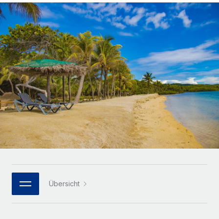
Globales Onboarding und Verwalten von
Gesamtbeschäftigungskosten
Anmelden
Freelancer:innen
Nederlands
WACHSTUMSPHASE
Honorarzahlungen berechnen
PEO
Français
Informationen zu möglichen Währungen und
Startups
Auslagern von komplexen HR-Aufgaben
Abwicklungsfristen für globale Freelancer:innen
Agile HR- und Payroll-Lösungen für wachsende
Deutsch
Unternehmen
INFRASTRUKTUR
LERNEN MIT REMOTE
Mittelstand
Español
Remote Embedded
Maßgeschneiderte HR-Lösungen, um Teams zu
Forschung und Leitfäden
Nahtlose Integration der HR in bestehende Abläufe
vergrößern
Italiano
Fallstudien
Plattform
Enterprise
Português (Portugal)
Integrierte HR-Kernfunktionen für dein Team
HR-Glossar
Globale HR für Konzerne und Großunternehmen
Verknüpfen
Neu
日本語
Checklisten und Vorlagen
Verknüpfung beliebiger KI-Tools mit Remote über unser
PARTNER WERDEN
Bibliothek für Stellenbeschreibungen
한국어
MCP
Übersicht
Strategische Technologiepartner
Webinare
Integrationen
Flexible Einbettung von Global-HR-Funktionen in deine
中文（简体）
Plattform
Prozessoptimierung mit unverzichtbaren Business-