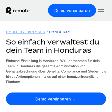
Demo vereinbaren
Startseite
COUNTRY EXPLORER
HONDURAS
Produkte
So einfach verwaltest du
dein Team in Honduras
Lösungen
WELTWEITE BESCHÄFTIGUNG
Globale Payroll
Einfache Einstellung in Honduras. Wir übernehmen für dein
Ressourcen
WELTWEITE ABDECKUNG
Einfache, rechtssicher Payroll
Team in Honduras die gesamte Administration von
Country Explorer
Gehaltsabrechnung über Benefits, Compliance und Steuern bis
Preise
TOOLS UND RECHNER
Employer of Record
hin zu Aktienoptionen – alles auf einer benutzerfreundlichen
Länderspezifische Unterstützung bei der Einstellung
Weltweites Wachstum ohne Kosten für Niederlassungen
Plattform.
Scheinselbstständigkeitsrisiko berechnen
Explorer für US-Bundesstaaten
Länderspezifische Einschätzung des
Contractor of Record
Einfache Einstellung in allen US-Bundesstaaten
Scheinselbstständigkeitsrisikos
Deutsch
Rechtssichere, weltweite Arbeit mit Freelancer:innen
Demo vereinbaren
Remote im Vergleich
Personalkostenrechner
Contractor Management
English
Vergleiche mit unseren Mitbewerbern
Länderspezifische Berechnung der