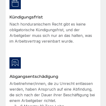
Management und Payroll
Niederlassungen
Den Blog erkunden
Reverse Tech auf einen Blick Das Gesundheits- und
Mobilität und Relocation
Wellness-Startup Reverse Tech hat das globale...
Kündigungsfrist
Mühelose Relocation von Mitarbeiter:innen
BLOG
Nach honduranischem Recht gibt es keine
Mehr erfahren
Benefits
obligatorische Kündigungsfrist, und der
Neues zu Remote-Produkten: Integration mit
Arbeitgeber muss sich nur an das halten, was
Mühelose Verwaltung von Benefits
Gusto und Zero und Contractor Management
im Arbeitsvertrag vereinbart wurde.
Plus
Auch im neuen Jahr wollen wir bei Remote Unternehmen
aller Größen dabei unterstützen, die beste...
Mehr erfahren
Abgangsentschädigung
Wie Phiture 55 Mitarbeiter:innen in 19 Ländern
Arbeitnehmer/innen, die zu Unrecht entlassen
mit Remote verwaltet
werden, haben Anspruch auf eine Abfindung,
Phiture ist der unumstrittene Marktführer im Bereich der
die sich nach der Dauer ihrer Beschäftigung bei
Wachstumsberatung für mobile Apps. Das...
einem Arbeitgeber richtet.