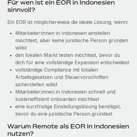
Für wen ist ein EOR in Indonesien
Management und Payroll
Niederlassungen
Den Blog erkunden
sinnvoll?
Reverse Tech auf einen Blick Das Gesundheits- und
Mobilität und Relocation
Wellness-Startup Reverse Tech hat das globale...
Ein EOR ist möglicherweise die ideale Lösung, wenn:
Mühelose Relocation von Mitarbeiter:innen
BLOG
Mehr erfahren
Mitarbeiter:innen in Indonesien einstellen
Benefits
möchtest, aber keine juristische Person gründen
Neues zu Remote-Produkten: Integration mit
Mühelose Verwaltung von Benefits
willst
Gusto und Zero und Contractor Management
Plus
den lokalen Markt testen möchtest, bevor du
dich für eine vollständige Expansion entscheidest
Auch im neuen Jahr wollen wir bei Remote Unternehmen
vollständige Compliance mit lokalen
aller Größen dabei unterstützen, die beste...
Arbeitsgesetzen und Steuervorschriften
Mehr erfahren
sicherstellen willst
Mitarbeiter:innen in Indonesien schnell und
kosteneffizient onboarden möchtest
Wie Phiture 55 Mitarbeiter:innen in 19 Ländern
eine kurzfristige Einstellungslösung benötigst,
mit Remote verwaltet
bevor du eine juristische Person gründest
Phiture ist der unumstrittene Marktführer im Bereich der
Warum Remote als EOR in Indonesien
Wachstumsberatung für mobile Apps. Das...
nutzen?