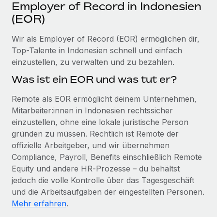
Events
Employer of Record in Indonesien
Tools
Partner werden
(EOR)
Newsroom
Entdecke die Möglichkeiten einer Partnerschaft
Wir als Employer of Record (EOR) ermöglichen dir,
DIENSTLEISTUNGEN
Informationen zu Gehältern und Qualifikationen
Remote Build
Demnächst verfügbar
Top-Talente in Indonesien schnell und einfach
Frag unsere Expert:innen
Beratung zu Integrationen und KI-Automatisierung
einzustellen, zu verwalten und zu bezahlen.
Insights Center
Hilfe von Expert:innen für globale HR & Compliance
Was ist ein EOR und was tut er?
Hol dir Unterstützung
Background-Checks
FALLSTUDIEN
Remote als EOR ermöglicht deinem Unternehmen,
Einfacheres Bewerber:innen-Screening
Alle Ressourcen anzeigen
Mitarbeiter:innen in Indonesien rechtssicher
So hat der KI-Vorreiter Weaviate sein Team mit
einzustellen, ohne eine lokale juristische Person
Remote um 120 % vergrößert
Compliance Watchtower
gründen zu müssen. Rechtlich ist Remote der
Lückenlose Compliance
BLOG
Weaviate auf einen Blick Weaviate entwickelt KI-basierte
offizielle Arbeitgeber, und wir übernehmen
Open-Source-Infrastrukturen. Das...
Globale Payroll
Geräteverwaltung
Compliance, Payroll, Benefits einschließlich Remote
Globale Bereitstellung und Verfolgung von IT-
Equity und andere HR‑Prozesse – du behältst
Mehr erfahren
EOR und PEO
Geräten
jedoch die volle Kontrolle über das Tagesgeschäft
Contractor Management
und die Arbeitsaufgaben der eingestellten Personen.
Gründung von Niederlassungen
Strategische Partnerschaft zwischen
Mehr erfahren
.
Steuern
Schnelle, rechtssichere Gründung von
Reverse Tech und Remote für Contractor