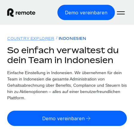
Demo vereinbaren
Startseite
COUNTRY EXPLORER
INDONESIEN
Produkte
So einfach verwaltest du
dein Team in Indonesien
Lösungen
WELTWEITE BESCHÄFTIGUNG
Globale Payroll
Einfache Einstellung in Indonesien. Wir übernehmen für dein
Ressourcen
WELTWEITE ABDECKUNG
Einfache, rechtssicher Payroll
Team in Indonesien die gesamte Administration von
Country Explorer
Gehaltsabrechnung über Benefits, Compliance und Steuern bis
Preise
TOOLS UND RECHNER
Employer of Record
hin zu Aktienoptionen – alles auf einer benutzerfreundlichen
Länderspezifische Unterstützung bei der Einstellung
Weltweites Wachstum ohne Kosten für Niederlassungen
Plattform.
Scheinselbstständigkeitsrisiko berechnen
Explorer für US-Bundesstaaten
Länderspezifische Einschätzung des
Contractor of Record
Einfache Einstellung in allen US-Bundesstaaten
Scheinselbstständigkeitsrisikos
Deutsch
Rechtssichere, weltweite Arbeit mit Freelancer:innen
Demo vereinbaren
Remote im Vergleich
Personalkostenrechner
Contractor Management
English
Vergleiche mit unseren Mitbewerbern
Länderspezifische Berechnung der