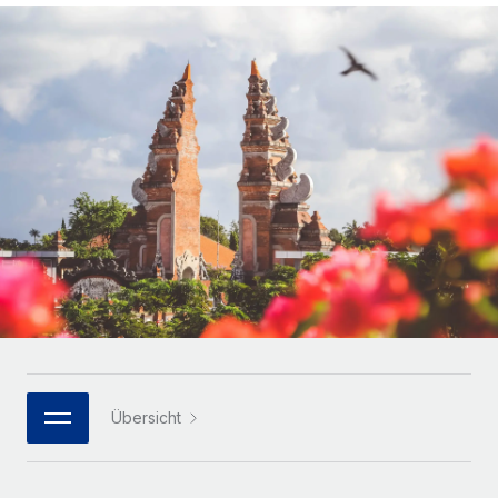
Globales Onboarding und Verwalten von
Gesamtbeschäftigungskosten
Anmelden
Freelancer:innen
Nederlands
WACHSTUMSPHASE
Honorarzahlungen berechnen
PEO
Français
Informationen zu möglichen Währungen und
Startups
Auslagern von komplexen HR-Aufgaben
Abwicklungsfristen für globale Freelancer:innen
Agile HR- und Payroll-Lösungen für wachsende
Deutsch
Unternehmen
INFRASTRUKTUR
LERNEN MIT REMOTE
Mittelstand
Español
Remote Embedded
Maßgeschneiderte HR-Lösungen, um Teams zu
Forschung und Leitfäden
Nahtlose Integration der HR in bestehende Abläufe
vergrößern
Italiano
Fallstudien
Plattform
Enterprise
Português (Portugal)
Integrierte HR-Kernfunktionen für dein Team
HR-Glossar
Globale HR für Konzerne und Großunternehmen
Verknüpfen
Neu
日本語
Checklisten und Vorlagen
Verknüpfung beliebiger KI-Tools mit Remote über unser
PARTNER WERDEN
Bibliothek für Stellenbeschreibungen
한국어
MCP
Übersicht
Strategische Technologiepartner
Webinare
Integrationen
Flexible Einbettung von Global-HR-Funktionen in deine
中文（简体）
Plattform
Prozessoptimierung mit unverzichtbaren Business-