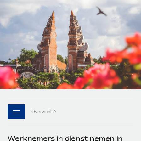
Zzp'ers internationaal onboarden en beheren
Betalingscalculator voor zzp'ers
Inloggen
Nederlands
Ontdek valuta-opties en betaalsnelheden voor
PEO
GROEIFASE
internationale zzp'ers
Ingewikkelde HR-taken eenvoudig uitbesteden
Français
Start-ups
Flexibele global HR en payroll solutions voor groeiende
LEREN MET REMOTE
Deutsch
bedrijven
INFRASTRUCTUUR
Onderzoek en gidsen
Remote Embedded
Mid-market
Español
HR naadloos in workflows integreren
Casestudy's
Teams uitbreiden met HR solutions op maat
Italiano
Platform
HR-woordenlijst
Enterprise
Ingebouwde essentiële HR-functies voor je team
Global HR voor grote bedrijven
Português (Portugal)
Checklists en templates
Verbinden
Nieuw
Bibliotheek met functiebeschrijvingen
日本語
AI-tools koppelen aan Remote met onze MCP
WERK MET ONS SAMEN
Overzicht
Strategische technologiepartners
Webinars
Integraties
한국어
Integreer global HR flexibel in je platform
Processen stroomlijnen met essentiële zakelijke tools
Evenementen
中文（简体）
Een partner worden
Werknemers in dienst nemen in
Newsroom