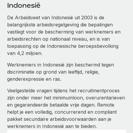
Ontdek hoe je met ons kunt samenwerken
DIENSTEN
Indonesië
Inzicht in salaris en talent
Vraag een expert
Remote Build
Binnenkort beschikbaar
De Arbeidswet van Indonesië uit 2003 is de
Krijg hulp van global HR- en juridische experts
Integraties en advies over AI-automatiseringen
belangrijkste arbeidsregelgeving die bepalingen
Inzichtencentrum
vastlegt voor de bescherming van werknemers en
Achtergrondonderzoek
Support
arbeidsrechten op nationaal niveau, en is van
Vereenvoudig het screeningsproces van
CASESTUDY'S
toepassing op de Indonesische beroepsbevolking
kandidaten
Alle bronnen bekijken
van 4,2 miljoen.
Compliance Watchtower
Werknemers in Indonesië zijn beschermd tegen
Blijf compliance-risico's voor
BLOG
discriminatie op grond van leeftijd, religie,
Global Payroll
genderexpressie en ras.
Apparaatbeheer
Lever en track wereldwijd IT-middelen
EOR en PEO
Veelgestelde vragen tijdens het recruitmentproces
zijn onder meer het minimumloon, overurentarieven
Entiteiten oprichten
Contractor Management
en gegarandeerde betaalde vrije dagen. Remote
Stel snel compliant entiteiten op
helpt je een volledig, concurrerend en compliant
Belastingen
pakket secundaire arbeidsvoorwaarden aan je
Mobiliteit en overplaatsing
werknemers in Indonesië aan te bieden.
Naar de blog
Plaats werknemers moeiteloos over