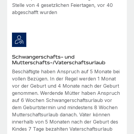
Management und Payroll
Niederlassungen
Stelle von 4 gesetzlichen Feiertagen, vor 40
Den Blog erkunden
abgeschafft wurden
Reverse Tech auf einen Blick Das Gesundheits- und
Mobilität und Relocation
Wellness-Startup Reverse Tech hat das globale...
Mühelose Relocation von Mitarbeiter:innen
BLOG
Mehr erfahren
Benefits
Neues zu Remote-Produkten: Integration mit
Mühelose Verwaltung von Benefits
Gusto und Zero und Contractor Management
Plus
Schwangerschafts- und
Mutterschafts-/Vaterschaftsurlaub
Auch im neuen Jahr wollen wir bei Remote Unternehmen
aller Größen dabei unterstützen, die beste...
Beschäftigte haben Anspruch auf 5 Monate bei
vollen Bezügen. In der Regel werden 1 Monat
Mehr erfahren
vor der Geburt und 4 Monate nach der Geburt
genommen. Werdende Mütter haben Anspruch
auf 6 Wochen Schwangerschaftsurlaub vor
Wie Phiture 55 Mitarbeiter:innen in 19 Ländern
dem Geburtstermin und mindestens 8 Wochen
mit Remote verwaltet
Mutterschaftsurlaub danach. Väter können
Phiture ist der unumstrittene Marktführer im Bereich der
innerhalb von 5 Monaten nach der Geburt des
Wachstumsberatung für mobile Apps. Das...
Kindes 7 Tage bezahlten Vaterschaftsurlaub