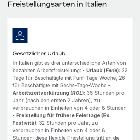
Events
Freistellungsarten in Italien
Tools
Partner werden
Newsroom
Entdecke die Möglichkeiten einer Partnerschaft
DIENSTLEISTUNGEN
Informationen zu Gehältern und Qualifikationen
Remote Build
Demnächst verfügbar
Frag unsere Expert:innen
Beratung zu Integrationen und KI-Automatisierung
Insights Center
Hilfe von Expert:innen für globale HR & Compliance
Gesetzlicher Urlaub
Hol dir Unterstützung
Background-Checks
FALLSTUDIEN
In Italien gibt es drei unterschiedliche Arten von
Einfacheres Bewerber:innen-Screening
Alle Ressourcen anzeigen
bezahlter Arbeitsfreistellung: -
Urlaub (
Ferie
):
22
So hat der KI-Vorreiter Weaviate sein Team mit
Tage für Beschäftigte mit Fünf-Tage-Woche, 26
Remote um 120 % vergrößert
Compliance Watchtower
für Beschäftigte mit Sechs-Tage-Woche -
Lückenlose Compliance
BLOG
Weaviate auf einen Blick Weaviate entwickelt KI-basierte
Arbeitszeitverkürzung (
ROL
):
36 Stunden pro
Open-Source-Infrastrukturen. Das...
Globale Payroll
Jahr (nach den ersten 2 Jahren), zu
Geräteverwaltung
verbrauchen in Einheiten von 4 oder 8 Stunden
Globale Bereitstellung und Verfolgung von IT-
Mehr erfahren
EOR und PEO
-
Freistellung für frühere Feiertage (Ex
Geräten
Festività)
: 32 Stunden pro Jahr, zu
Contractor Management
Gründung von Niederlassungen
verbrauchen in Einheiten von 4 oder 8
Strategische Partnerschaft zwischen
Steuern
Schnelle, rechtssichere Gründung von
Reverse Tech und Remote für Contractor
Stunden; diese flexible Freistellung tritt an die