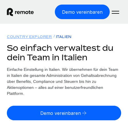
Demo vereinbaren
Startseite
COUNTRY EXPLORER
ITALIEN
Produkte
So einfach verwaltest du
dein Team in Italien
Lösungen
WELTWEITE BESCHÄFTIGUNG
Globale Payroll
Einfache Einstellung in Italien. Wir übernehmen für dein Team
Ressourcen
WELTWEITE ABDECKUNG
Einfache, rechtssicher Payroll
in Italien die gesamte Administration von Gehaltsabrechnung
Country Explorer
über Benefits, Compliance und Steuern bis hin zu
Preise
TOOLS UND RECHNER
Employer of Record
Aktienoptionen – alles auf einer benutzerfreundlichen
Länderspezifische Unterstützung bei der Einstellung
Weltweites Wachstum ohne Kosten für Niederlassungen
Plattform.
Scheinselbstständigkeitsrisiko berechnen
Explorer für US-Bundesstaaten
Länderspezifische Einschätzung des
Contractor of Record
Einfache Einstellung in allen US-Bundesstaaten
Scheinselbstständigkeitsrisikos
Deutsch
Rechtssichere, weltweite Arbeit mit Freelancer:innen
Demo vereinbaren
Remote im Vergleich
Personalkostenrechner
Contractor Management
English
Vergleiche mit unseren Mitbewerbern
Länderspezifische Berechnung der