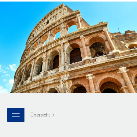
Globales Onboarding und Verwalten von
Gesamtbeschäftigungskosten
Anmelden
Freelancer:innen
Nederlands
WACHSTUMSPHASE
Honorarzahlungen berechnen
PEO
Français
Informationen zu möglichen Währungen und
Startups
Auslagern von komplexen HR-Aufgaben
Abwicklungsfristen für globale Freelancer:innen
Agile HR- und Payroll-Lösungen für wachsende
Deutsch
Unternehmen
INFRASTRUKTUR
LERNEN MIT REMOTE
Mittelstand
Español
Remote Embedded
Maßgeschneiderte HR-Lösungen, um Teams zu
Forschung und Leitfäden
Nahtlose Integration der HR in bestehende Abläufe
vergrößern
Italiano
Fallstudien
Plattform
Enterprise
Português (Portugal)
Integrierte HR-Kernfunktionen für dein Team
HR-Glossar
Globale HR für Konzerne und Großunternehmen
Verknüpfen
Neu
日本語
Checklisten und Vorlagen
Verknüpfung beliebiger KI-Tools mit Remote über unser
PARTNER WERDEN
Bibliothek für Stellenbeschreibungen
한국어
MCP
Übersicht
Strategische Technologiepartner
Webinare
Integrationen
Flexible Einbettung von Global-HR-Funktionen in deine
中文（简体）
Plattform
Prozessoptimierung mit unverzichtbaren Business-