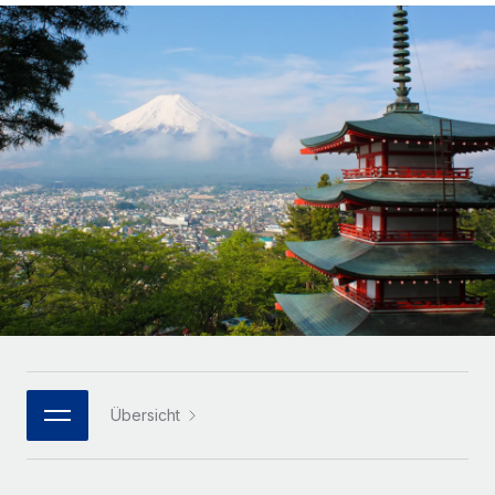
Globales Onboarding und Verwalten von
Gesamtbeschäftigungskosten
Anmelden
Freelancer:innen
Nederlands
WACHSTUMSPHASE
Honorarzahlungen berechnen
PEO
Français
Informationen zu möglichen Währungen und
Startups
Auslagern von komplexen HR-Aufgaben
Abwicklungsfristen für globale Freelancer:innen
Agile HR- und Payroll-Lösungen für wachsende
Deutsch
Unternehmen
INFRASTRUKTUR
LERNEN MIT REMOTE
Mittelstand
Español
Remote Embedded
Maßgeschneiderte HR-Lösungen, um Teams zu
Forschung und Leitfäden
Nahtlose Integration der HR in bestehende Abläufe
vergrößern
Italiano
Fallstudien
Plattform
Enterprise
Português (Portugal)
Integrierte HR-Kernfunktionen für dein Team
HR-Glossar
Globale HR für Konzerne und Großunternehmen
Verknüpfen
Neu
日本語
Checklisten und Vorlagen
Verknüpfung beliebiger KI-Tools mit Remote über unser
PARTNER WERDEN
Bibliothek für Stellenbeschreibungen
한국어
MCP
Übersicht
Strategische Technologiepartner
Webinare
Integrationen
Flexible Einbettung von Global-HR-Funktionen in deine
中文（简体）
Plattform
Prozessoptimierung mit unverzichtbaren Business-