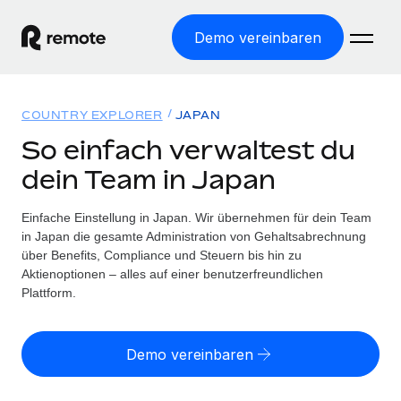
Demo vereinbaren
Startseite
COUNTRY EXPLORER
JAPAN
Produkte
So einfach verwaltest du
dein Team in Japan
Lösungen
WELTWEITE BESCHÄFTIGUNG
Globale Payroll
Einfache Einstellung in Japan. Wir übernehmen für dein Team
Ressourcen
WELTWEITE ABDECKUNG
Einfache, rechtssicher Payroll
in Japan die gesamte Administration von Gehaltsabrechnung
Country Explorer
über Benefits, Compliance und Steuern bis hin zu
Preise
TOOLS UND RECHNER
Employer of Record
Aktienoptionen – alles auf einer benutzerfreundlichen
Länderspezifische Unterstützung bei der Einstellung
Weltweites Wachstum ohne Kosten für Niederlassungen
Plattform.
Scheinselbstständigkeitsrisiko berechnen
Explorer für US-Bundesstaaten
Länderspezifische Einschätzung des
Contractor of Record
Einfache Einstellung in allen US-Bundesstaaten
Scheinselbstständigkeitsrisikos
Deutsch
Rechtssichere, weltweite Arbeit mit Freelancer:innen
Demo vereinbaren
Remote im Vergleich
Personalkostenrechner
Contractor Management
English
Vergleiche mit unseren Mitbewerbern
Länderspezifische Berechnung der