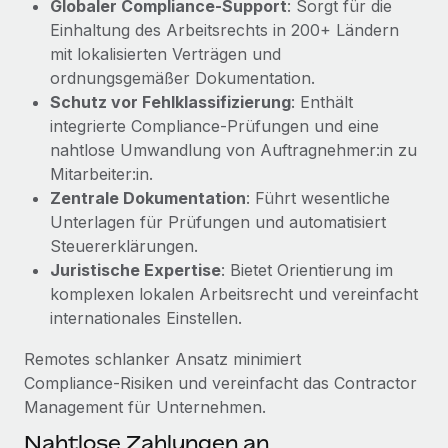
Globaler Compliance‑Support
: Sorgt für die
Management und Payroll
Niederlassungen
Den Blog erkunden
Einhaltung des Arbeitsrechts in 200+ Ländern
Reverse Tech auf einen Blick Das Gesundheits- und
mit lokalisierten Verträgen und
Mobilität und Relocation
Wellness-Startup Reverse Tech hat das globale...
ordnungsgemäßer Dokumentation.
Mühelose Relocation von Mitarbeiter:innen
BLOG
Schutz vor Fehlklassifizierung
: Enthält
Mehr erfahren
Benefits
integrierte Compliance‑Prüfungen und eine
Neues zu Remote-Produkten: Integration mit
nahtlose Umwandlung von Auftragnehmer:in zu
Mühelose Verwaltung von Benefits
Gusto und Zero und Contractor Management
Mitarbeiter:in.
Plus
Zentrale Dokumentation
: Führt wesentliche
Auch im neuen Jahr wollen wir bei Remote Unternehmen
Unterlagen für Prüfungen und automatisiert
aller Größen dabei unterstützen, die beste...
Steuererklärungen.
Juristische Expertise
: Bietet Orientierung im
Mehr erfahren
komplexen lokalen Arbeitsrecht und vereinfacht
internationales Einstellen.
Wie Phiture 55 Mitarbeiter:innen in 19 Ländern
Remotes schlanker Ansatz minimiert
mit Remote verwaltet
Compliance‑Risiken und vereinfacht das Contractor
Phiture ist der unumstrittene Marktführer im Bereich der
Management für Unternehmen.
Wachstumsberatung für mobile Apps. Das...
Nahtlose Zahlungen an