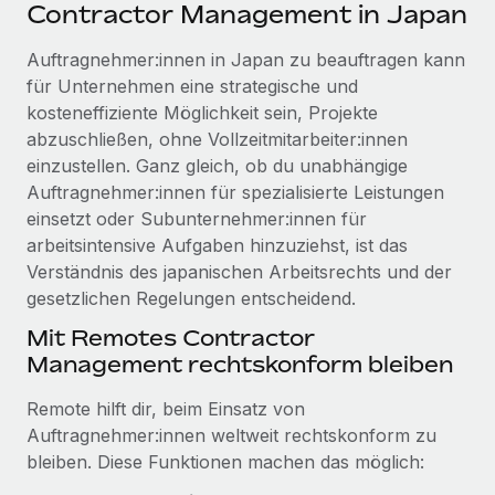
Events
Contractor Management in Japan
Tools
Partner werden
Newsroom
Auftragnehmer:innen in Japan zu beauftragen kann
Entdecke die Möglichkeiten einer Partnerschaft
für Unternehmen eine strategische und
DIENSTLEISTUNGEN
Informationen zu Gehältern und Qualifikationen
Remote Build
Demnächst verfügbar
kosteneffiziente Möglichkeit sein, Projekte
Frag unsere Expert:innen
Beratung zu Integrationen und KI-Automatisierung
abzuschließen, ohne Vollzeitmitarbeiter:innen
Insights Center
Hilfe von Expert:innen für globale HR & Compliance
einzustellen. Ganz gleich, ob du unabhängige
Hol dir Unterstützung
Auftragnehmer:innen für spezialisierte Leistungen
Background-Checks
FALLSTUDIEN
einsetzt oder Subunternehmer:innen für
Einfacheres Bewerber:innen-Screening
Alle Ressourcen anzeigen
arbeitsintensive Aufgaben hinzuziehst, ist das
So hat der KI-Vorreiter Weaviate sein Team mit
Verständnis des japanischen Arbeitsrechts und der
Remote um 120 % vergrößert
Compliance Watchtower
gesetzlichen Regelungen entscheidend.
Lückenlose Compliance
BLOG
Weaviate auf einen Blick Weaviate entwickelt KI-basierte
Mit Remotes Contractor
Open-Source-Infrastrukturen. Das...
Globale Payroll
Geräteverwaltung
Management rechtskonform bleiben
Globale Bereitstellung und Verfolgung von IT-
Mehr erfahren
EOR und PEO
Remote hilft dir, beim Einsatz von
Geräten
Contractor Management
Auftragnehmer:innen weltweit rechtskonform zu
Gründung von Niederlassungen
bleiben. Diese Funktionen machen das möglich:
Strategische Partnerschaft zwischen
Steuern
Schnelle, rechtssichere Gründung von
Reverse Tech und Remote für Contractor