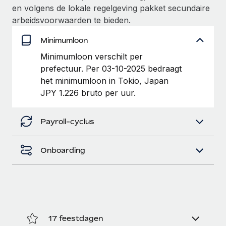
en volgens de lokale regelgeving pakket secundaire
up op het gebied van gezondheid en welzijn,...
Secundaire arbeidsvoorwaarden
arbeidsvoorwaarden te bieden.
BLOG
Eenvoudig secundaire arbeidsvoorwaarden
Meer informatie
beheren
Minimumloon
Productupdates van Remote: Gusto- en Xero-
integraties en Contractor Management Plus
Minimumloon verschilt per
prefectuur. Per 03-10-2025 bedraagt
Het blijft de missie van Remote om alle soorten bedrijven
het minimumloon in Tokio, Japan
te helpen bij het aannemen, beheren en...
JPY 1.226 bruto per uur.
Meer informatie
Payroll-cyclus
Hoe Phiture 55 werknemers in 19 landen
beheert met Remote
Onboarding
Phiture, een toonaangevende leider in de wereldwijde
mobiele groeiadviessector, zet zich sinds 2016...
Meer informatie
17 feestdagen