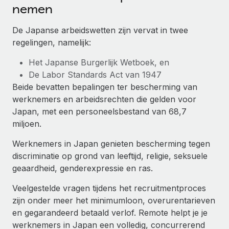
Ontdek hoe je met ons kunt samenwerken
DIENSTEN
nemen
Inzicht in salaris en talent
Vraag een expert
Remote Build
Binnenkort beschikbaar
De Japanse arbeidswetten zijn vervat in twee
Krijg hulp van global HR- en juridische experts
Integraties en advies over AI-automatiseringen
regelingen, namelijk:
Inzichtencentrum
Achtergrondonderzoek
Het Japanse Burgerlijk Wetboek, en
Support
Vereenvoudig het screeningsproces van
CASESTUDY'S
De Labor Standards Act van 1947
kandidaten
Alle bronnen bekijken
Beide bevatten bepalingen ter bescherming van
Hoe AI-pionier Weaviate zijn team met 120%
werknemers en arbeidsrechten die gelden voor
liet groeien met Remote
Compliance Watchtower
Japan, met een personeelsbestand van 68,7
Blijf compliance-risico's voor
BLOG
Weaviate in één oogopslag Weaviate bouwt open source,
miljoen.
AI-first infrastructuur. De missie van het...
Global Payroll
Apparaatbeheer
Werknemers in Japan genieten bescherming tegen
Lever en track wereldwijd IT-middelen
Meer informatie
EOR en PEO
discriminatie op grond van leeftijd, religie, seksuele
geaardheid, genderexpressie en ras.
Entiteiten oprichten
Contractor Management
Stel snel compliant entiteiten op
Veelgestelde vragen tijdens het recruitmentproces
De strategische samenwerking tussen
Belastingen
Reverse Tech en Remote voor zzp- en payroll-
zijn onder meer het minimumloon, overurentarieven
Mobiliteit en overplaatsing
beheer
en gegarandeerd betaald verlof. Remote helpt je je
Naar de blog
Plaats werknemers moeiteloos over
werknemers in Japan een volledig, concurrerend
Reverse Tech in een oogopslag Reverse Tech, een start-