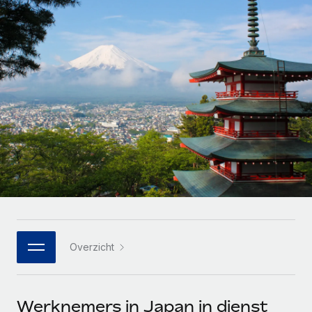
Zzp'ers internationaal onboarden en beheren
Betalingscalculator voor zzp'ers
Inloggen
Nederlands
Ontdek valuta-opties en betaalsnelheden voor
PEO
GROEIFASE
internationale zzp'ers
Ingewikkelde HR-taken eenvoudig uitbesteden
Français
Start-ups
Flexibele global HR en payroll solutions voor groeiende
LEREN MET REMOTE
Deutsch
bedrijven
INFRASTRUCTUUR
Onderzoek en gidsen
Remote Embedded
Mid-market
Español
HR naadloos in workflows integreren
Casestudy's
Teams uitbreiden met HR solutions op maat
Italiano
Platform
HR-woordenlijst
Enterprise
Ingebouwde essentiële HR-functies voor je team
Global HR voor grote bedrijven
Português (Portugal)
Checklists en templates
Verbinden
Nieuw
Bibliotheek met functiebeschrijvingen
日本語
AI-tools koppelen aan Remote met onze MCP
WERK MET ONS SAMEN
Overzicht
Strategische technologiepartners
Webinars
Integraties
한국어
Integreer global HR flexibel in je platform
Processen stroomlijnen met essentiële zakelijke tools
Evenementen
中文（简体）
Een partner worden
Werknemers in Japan in dienst
Newsroom