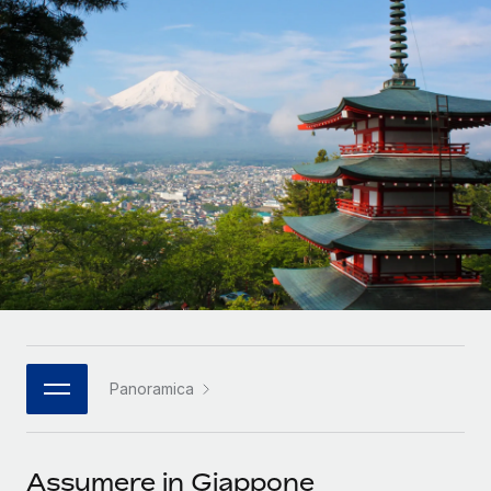
SERVICES
Partner tecnologici strategici
Français
Chiedi a un esperto
Integra l'HR globale nella tua piattaforma in modo
Affidati agli esperti per la gestione HR e la
flessibile
Deutsch
compliance globale
Español
CASE STUDIES
Italiano
Português (Portugal)
日本語
한국어
Panoramica
中文（简体）
Assumere in Giappone