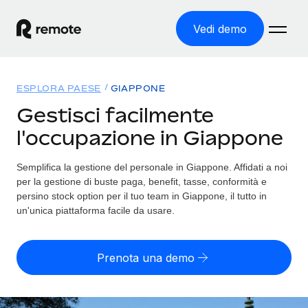
Vedi demo
Home
ESPLORA PAESE
GIAPPONE
Prodotti
Gestisci facilmente
l'occupazione in Giappone
Soluzioni
ASSUMI NEL MONDO
Global Payroll
Semplifica la gestione del personale in Giappone. Affidati a noi
Tariffe
COPERTURA GLOBALE
Gestisci il payroll a norma, in tutta semplicità
per la gestione di buste paga, benefit, tasse, conformità e
Ricerca paesi
persino stock option per il tuo team in Giappone, il tutto in
Employer of Record
un'unica piattaforma facile da usare.
Trova i servizi di supporto all’impiego per ogni Paese
Espanditi con zero costi di entità locale
Italiano
Confronta Remote
Contractor Management
Prenota una demo
Scopri come ci confrontiamo con gli altri
English
Recluta e gestisci collaboratori a livello globale
Login
Nederlands
DIVENTA NOSTRO PARTNER