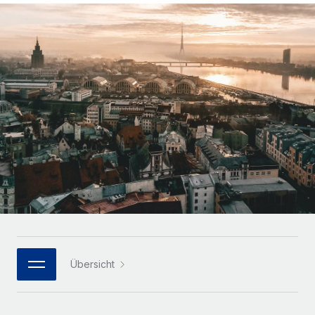
Globales Onboarding und Verwalten von
Gesamtbeschäftigungskosten
Anmelden
Freelancer:innen
Nederlands
WACHSTUMSPHASE
Honorarzahlungen berechnen
PEO
Français
Informationen zu möglichen Währungen und
Startups
Auslagern von komplexen HR-Aufgaben
Abwicklungsfristen für globale Freelancer:innen
Agile HR- und Payroll-Lösungen für wachsende
Deutsch
Unternehmen
INFRASTRUKTUR
LERNEN MIT REMOTE
Mittelstand
Español
Remote Embedded
Maßgeschneiderte HR-Lösungen, um Teams zu
Forschung und Leitfäden
Nahtlose Integration der HR in bestehende Abläufe
vergrößern
Italiano
Fallstudien
Plattform
Enterprise
Português (Portugal)
Integrierte HR-Kernfunktionen für dein Team
HR-Glossar
Globale HR für Konzerne und Großunternehmen
Verknüpfen
Neu
日本語
Checklisten und Vorlagen
Verknüpfung beliebiger KI-Tools mit Remote über unser
PARTNER WERDEN
Bibliothek für Stellenbeschreibungen
한국어
MCP
Übersicht
Strategische Technologiepartner
Webinare
Integrationen
Flexible Einbettung von Global-HR-Funktionen in deine
中文（简体）
Plattform
Prozessoptimierung mit unverzichtbaren Business-