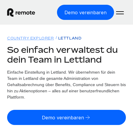
Demo vereinbaren
Startseite
COUNTRY EXPLORER
LETTLAND
Produkte
So einfach verwaltest du
dein Team in Lettland
Lösungen
WELTWEITE BESCHÄFTIGUNG
Globale Payroll
Einfache Einstellung in Lettland. Wir übernehmen für dein
Ressourcen
WELTWEITE ABDECKUNG
Einfache, rechtssicher Payroll
Team in Lettland die gesamte Administration von
Country Explorer
Gehaltsabrechnung über Benefits, Compliance und Steuern bis
Preise
TOOLS UND RECHNER
Employer of Record
hin zu Aktienoptionen – alles auf einer benutzerfreundlichen
Länderspezifische Unterstützung bei der Einstellung
Weltweites Wachstum ohne Kosten für Niederlassungen
Plattform.
Scheinselbstständigkeitsrisiko berechnen
Explorer für US-Bundesstaaten
Länderspezifische Einschätzung des
Contractor of Record
Einfache Einstellung in allen US-Bundesstaaten
Scheinselbstständigkeitsrisikos
Deutsch
Rechtssichere, weltweite Arbeit mit Freelancer:innen
Demo vereinbaren
Remote im Vergleich
Personalkostenrechner
Contractor Management
English
Vergleiche mit unseren Mitbewerbern
Länderspezifische Berechnung der