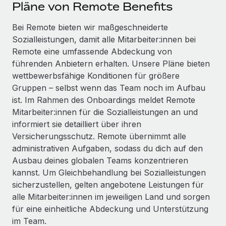
Events
Pläne von Remote Benefits
Tools
Partner werden
Newsroom
Bei Remote bieten wir maßgeschneiderte
Entdecke die Möglichkeiten einer Partnerschaft
Sozialleistungen, damit alle Mitarbeiter:innen bei
DIENSTLEISTUNGEN
Informationen zu Gehältern und Qualifikationen
Remote Build
Demnächst verfügbar
Remote eine umfassende Abdeckung von
Frag unsere Expert:innen
Beratung zu Integrationen und KI-Automatisierung
führenden Anbietern erhalten. Unsere Pläne bieten
Insights Center
Hilfe von Expert:innen für globale HR & Compliance
wettbewerbsfähige Konditionen für größere
Hol dir Unterstützung
Gruppen – selbst wenn das Team noch im Aufbau
Background-Checks
FALLSTUDIEN
ist. Im Rahmen des Onboardings meldet Remote
Einfacheres Bewerber:innen-Screening
Alle Ressourcen anzeigen
Mitarbeiter:innen für die Sozialleistungen an und
So hat der KI-Vorreiter Weaviate sein Team mit
informiert sie detailliert über ihren
Remote um 120 % vergrößert
Compliance Watchtower
Versicherungsschutz. Remote übernimmt alle
Lückenlose Compliance
BLOG
Weaviate auf einen Blick Weaviate entwickelt KI-basierte
administrativen Aufgaben, sodass du dich auf den
Open-Source-Infrastrukturen. Das...
Globale Payroll
Ausbau deines globalen Teams konzentrieren
Geräteverwaltung
kannst. Um Gleichbehandlung bei Sozialleistungen
Globale Bereitstellung und Verfolgung von IT-
Mehr erfahren
EOR und PEO
sicherzustellen, gelten angebotene Leistungen für
Geräten
alle Mitarbeiter:innen im jeweiligen Land und sorgen
Contractor Management
Gründung von Niederlassungen
für eine einheitliche Abdeckung und Unterstützung
Strategische Partnerschaft zwischen
Steuern
im Team.
Schnelle, rechtssichere Gründung von
Reverse Tech und Remote für Contractor