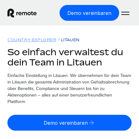
Demo vereinbaren
Startseite
COUNTRY EXPLORER
LITAUEN
Produkte
So einfach verwaltest du
dein Team in Litauen
Lösungen
WELTWEITE BESCHÄFTIGUNG
Globale Payroll
Einfache Einstellung in Litauen. Wir übernehmen für dein Team
Ressourcen
WELTWEITE ABDECKUNG
Einfache, rechtssicher Payroll
in Litauen die gesamte Administration von Gehaltsabrechnung
Country Explorer
über Benefits, Compliance und Steuern bis hin zu
Preise
TOOLS UND RECHNER
Employer of Record
Aktienoptionen – alles auf einer benutzerfreundlichen
Länderspezifische Unterstützung bei der Einstellung
Weltweites Wachstum ohne Kosten für Niederlassungen
Plattform.
Scheinselbstständigkeitsrisiko berechnen
Explorer für US-Bundesstaaten
Länderspezifische Einschätzung des
Contractor of Record
Einfache Einstellung in allen US-Bundesstaaten
Scheinselbstständigkeitsrisikos
Deutsch
Rechtssichere, weltweite Arbeit mit Freelancer:innen
Demo vereinbaren
Remote im Vergleich
Personalkostenrechner
Contractor Management
English
Vergleiche mit unseren Mitbewerbern
Länderspezifische Berechnung der