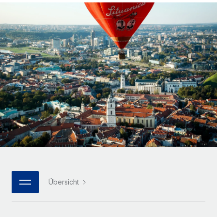
Globales Onboarding und Verwalten von
Gesamtbeschäftigungskosten
Anmelden
Freelancer:innen
Nederlands
WACHSTUMSPHASE
Honorarzahlungen berechnen
PEO
Français
Informationen zu möglichen Währungen und
Startups
Auslagern von komplexen HR-Aufgaben
Abwicklungsfristen für globale Freelancer:innen
Agile HR- und Payroll-Lösungen für wachsende
Deutsch
Unternehmen
INFRASTRUKTUR
LERNEN MIT REMOTE
Mittelstand
Español
Remote Embedded
Maßgeschneiderte HR-Lösungen, um Teams zu
Forschung und Leitfäden
Nahtlose Integration der HR in bestehende Abläufe
vergrößern
Italiano
Fallstudien
Plattform
Enterprise
Português (Portugal)
Integrierte HR-Kernfunktionen für dein Team
HR-Glossar
Globale HR für Konzerne und Großunternehmen
Verknüpfen
Neu
日本語
Checklisten und Vorlagen
Verknüpfung beliebiger KI-Tools mit Remote über unser
PARTNER WERDEN
Bibliothek für Stellenbeschreibungen
한국어
MCP
Übersicht
Strategische Technologiepartner
Webinare
Integrationen
Flexible Einbettung von Global-HR-Funktionen in deine
中文（简体）
Plattform
Prozessoptimierung mit unverzichtbaren Business-