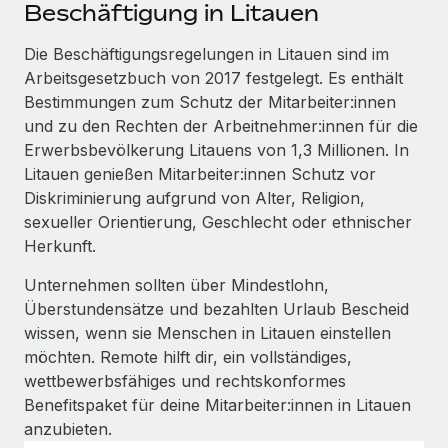
Events
Beschäftigung in Litauen
Tools
Partner werden
Newsroom
Die Beschäftigungsregelungen in Litauen sind im
Entdecke die Möglichkeiten einer Partnerschaft
Arbeitsgesetzbuch von 2017 festgelegt. Es enthält
DIENSTLEISTUNGEN
Informationen zu Gehältern und Qualifikationen
Remote Build
Demnächst verfügbar
Bestimmungen zum Schutz der Mitarbeiter:innen
Frag unsere Expert:innen
Beratung zu Integrationen und KI-Automatisierung
und zu den Rechten der Arbeitnehmer:innen für die
Insights Center
Hilfe von Expert:innen für globale HR & Compliance
Erwerbsbevölkerung Litauens von 1,3 Millionen. In
Hol dir Unterstützung
Litauen genießen Mitarbeiter:innen Schutz vor
Background-Checks
FALLSTUDIEN
Diskriminierung aufgrund von Alter, Religion,
Einfacheres Bewerber:innen-Screening
Alle Ressourcen anzeigen
sexueller Orientierung, Geschlecht oder ethnischer
So hat der KI-Vorreiter Weaviate sein Team mit
Herkunft.
Remote um 120 % vergrößert
Compliance Watchtower
Lückenlose Compliance
BLOG
Unternehmen sollten über Mindestlohn,
Weaviate auf einen Blick Weaviate entwickelt KI-basierte
Überstundensätze und bezahlten Urlaub Bescheid
Open-Source-Infrastrukturen. Das...
Globale Payroll
Geräteverwaltung
wissen, wenn sie Menschen in Litauen einstellen
Globale Bereitstellung und Verfolgung von IT-
Mehr erfahren
EOR und PEO
möchten. Remote hilft dir, ein vollständiges,
Geräten
wettbewerbsfähiges und rechtskonformes
Contractor Management
Benefitspaket für deine Mitarbeiter:innen in Litauen
Gründung von Niederlassungen
Strategische Partnerschaft zwischen
anzubieten.
Steuern
Schnelle, rechtssichere Gründung von
Reverse Tech und Remote für Contractor