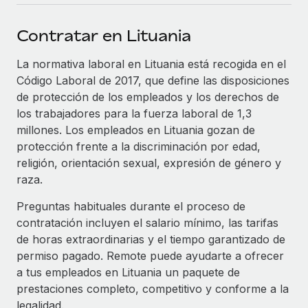
plataforma de forma flexible.
Sala de prensa
Integraciones
Contratar en Lituania
Asociarse
Optimiza los procesos con herramientas empresariales
Información sobre salarios y talento
Descubre oportunidades de colaborar con nosotros.
esenciales.
La normativa laboral en Lituania está recogida en el
Centro de información
Código Laboral de 2017, que define las disposiciones
Remote Build
Próximamente
de protección de los empleados y los derechos de
Consultoría de integraciones y automatización con IA.
Obtén ayuda
SERVICIOS
los trabajadores para la fuerza laboral de 1,3
millones. Los empleados en Lituania gozan de
Pregunta a un experto
Consulta todos los recursos
CASOS PRÁCTICOS
protección frente a la discriminación por edad,
Obtén ayuda de gente experta en RR. HH. globales
religión, orientación sexual, expresión de género y
y cumplimiento normativo.
BLOG
raza.
Comprobaciones de antecedentes
Nómina global
Preguntas habituales durante el proceso de
Simplifica los procesos de cribado de candidatos.
contratación incluyen el salario mínimo, las tarifas
EOR y PEO
de horas extraordinarias y el tiempo garantizado de
Cumplimiento normativo
Contractor Management
permiso pagado. Remote puede ayudarte a ofrecer
Adelántate a los riesgos de cumplimiento
a tus empleados en Lituania un paquete de
normativo.
Impuestos
prestaciones completo, competitivo y conforme a la
Gestión de dispositivos
legalidad.