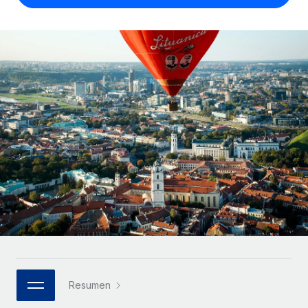
Compáranos con otras empresas.
Iniciar sesión
Contractor Management
Nederlands
Calculadora de pagos a autónomos
Integra y gestiona a autónomos globalmente.
Descubre opciones de divisas y tiempos de pago para
ETAPAS DE CRECIMIENTO
Français
autónomos globales.
PEO
Startups
Externaliza tareas laborales complejas.
Deutsch
Soluciones ágiles de RR. HH. globales y nóminas para
APRENDIZAJE CON REMOTE
empresas en crecimiento.
Español
Guías y recursos
INFRAESTRUCTURA
Mediana empresa
Conexión Remote
Casos prácticos
Amplía tu equipo con soluciones de RR. HH.
Italiano
Integra los RR. HH. en tus flujos de trabajo sin
personalizadas.
Glosario de RR. HH.
complicaciones.
Português (Portugal)
Empresa
Listas de verificación y plantillas
Plataforma
RR. HH. globales para grandes empresas.
日本語
Funciones esenciales de RR. HH. integradas para tu
Biblioteca de descripciones de puestos
equipo.
한국어
ASOCIARSE
Webinarios
Conectar
Nuevo
Socios tecnológicos estratégicos
Resumen
中文（简体）
Conecta cualquier herramienta de IA con Remote
Eventos
Integra la gestión de los RR. HH. globales en tu
mediante nuestro MCP.