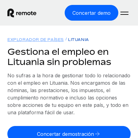
Concertar demo
Inicio
EXPLORADOR DE PAÍSES
LITUANIA
Productos
Gestiona el empleo en
Lituania sin problemas
Soluciones
EMPLEO GLOBAL
Nómina global
No sufras a la hora de gestionar todo lo relacionado
Recursos
COBERTURA MUNDIAL
Gestiona las nóminas de forma sencilla y conforme a la
con el empleo en Lituania. Nos encargamos de las
Explorador de países
legalidad.
nóminas, las prestaciones, los impuestos, el
Precios
HERRAMIENTAS Y CALCULADORAS
Consulta el soporte del empleo global según el país.
cumplimiento normativo e incluso las opciones
Employer of Record
Calculadora del riesgo de clasificación errónea
sobre acciones de tu equipo en este país, y todo en
Explorador estatal de EE. UU.
Expándete en todo el mundo sin gastar en entidades.
Consulta el riesgo de clasificación errónea por país.
una plataforma fácil de usar.
Simplifica la contratación en todos los estados de EE.
Español
Contractor of Record
Calculadora del coste por empleado
UU.
Contrata a autónomos en cualquier parte del mundo
Calcula lo que cuestan los empleados en total en
Concertar demostración
English
Comparador de Remote
cumpliendo la normativa.
cualquier país.