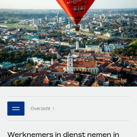
Zzp'ers internationaal onboarden en beheren
Betalingscalculator voor zzp'ers
Inloggen
Nederlands
Ontdek valuta-opties en betaalsnelheden voor
PEO
GROEIFASE
internationale zzp'ers
Ingewikkelde HR-taken eenvoudig uitbesteden
Français
Start-ups
Flexibele global HR en payroll solutions voor groeiende
LEREN MET REMOTE
Deutsch
bedrijven
INFRASTRUCTUUR
Onderzoek en gidsen
Remote Embedded
Mid-market
Español
HR naadloos in workflows integreren
Casestudy's
Teams uitbreiden met HR solutions op maat
Italiano
Platform
HR-woordenlijst
Enterprise
Ingebouwde essentiële HR-functies voor je team
Global HR voor grote bedrijven
Português (Portugal)
Checklists en templates
Verbinden
Nieuw
Bibliotheek met functiebeschrijvingen
日本語
AI-tools koppelen aan Remote met onze MCP
WERK MET ONS SAMEN
Overzicht
Strategische technologiepartners
Webinars
Integraties
한국어
Integreer global HR flexibel in je platform
Processen stroomlijnen met essentiële zakelijke tools
Evenementen
中文（简体）
Een partner worden
Werknemers in dienst nemen in
Newsroom