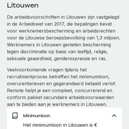
Ontdek hoe je met ons kunt samenwerken
DIENSTEN
Litouwen
Inzicht in salaris en talent
Vraag een expert
Remote Build
Binnenkort beschikbaar
De arbeidsvoorschriften in Litouwen zijn vastgelegd
Krijg hulp van global HR- en juridische experts
Integraties en advies over AI-automatiseringen
in de Arbeidswet van 2017, die bepalingen bevat
Inzichtencentrum
voor werknemersbescherming en arbeidsrechten
Achtergrondonderzoek
Support
voor de Litouwse beroepsbevolking van 1,3 miljoen.
Vereenvoudig het screeningsproces van
CASESTUDY'S
Werknemers in Litouwen genieten bescherming
kandidaten
Alle bronnen bekijken
tegen discriminatie op basis van leeftijd, religie,
seksuele geaardheid, genderexpressie en ras.
Compliance Watchtower
Blijf compliance-risico's voor
BLOG
Veelvoorkomende vragen tijdens het
Global Payroll
recruitmentproces betreffen het minimumloon,
Apparaatbeheer
overurentarieven en gegarandeerd betaald verlof.
Lever en track wereldwijd IT-middelen
EOR en PEO
Remote helpt je een compleet, concurrerend en
conform pakket secundaire arbeidsvoorwaarden
Entiteiten oprichten
Contractor Management
aan te bieden aan je werknemers in Litouwen.
Stel snel compliant entiteiten op
Belastingen
Minimumloon
Mobiliteit en overplaatsing
Naar de blog
Het minimumloon in Litouwen is €
Plaats werknemers moeiteloos over