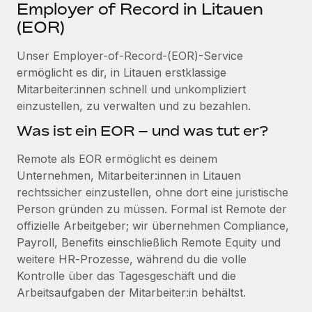
Events
Employer of Record in Litauen
Tools
Partner werden
(EOR)
Newsroom
Entdecke die Möglichkeiten einer Partnerschaft
Unser Employer-of-Record-(EOR)-Service
DIENSTLEISTUNGEN
Informationen zu Gehältern und Qualifikationen
Remote Build
Demnächst verfügbar
ermöglicht es dir, in Litauen erstklassige
Frag unsere Expert:innen
Beratung zu Integrationen und KI-Automatisierung
Mitarbeiter:innen schnell und unkompliziert
Insights Center
Hilfe von Expert:innen für globale HR & Compliance
einzustellen, zu verwalten und zu bezahlen.
Hol dir Unterstützung
Was ist ein EOR – und was tut er?
Background-Checks
FALLSTUDIEN
Einfacheres Bewerber:innen-Screening
Alle Ressourcen anzeigen
Remote als EOR ermöglicht es deinem
So hat der KI-Vorreiter Weaviate sein Team mit
Unternehmen, Mitarbeiter:innen in Litauen
Remote um 120 % vergrößert
Compliance Watchtower
rechtssicher einzustellen, ohne dort eine juristische
Lückenlose Compliance
BLOG
Weaviate auf einen Blick Weaviate entwickelt KI-basierte
Person gründen zu müssen. Formal ist Remote der
Open-Source-Infrastrukturen. Das...
Globale Payroll
Geräteverwaltung
offizielle Arbeitgeber; wir übernehmen Compliance,
Globale Bereitstellung und Verfolgung von IT-
Payroll, Benefits einschließlich Remote Equity und
Mehr erfahren
EOR und PEO
Geräten
weitere HR‑Prozesse, während du die volle
Contractor Management
Kontrolle über das Tagesgeschäft und die
Gründung von Niederlassungen
Strategische Partnerschaft zwischen
Arbeitsaufgaben der Mitarbeiter:in behältst.
Steuern
Schnelle, rechtssichere Gründung von
Reverse Tech und Remote für Contractor