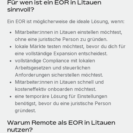
Für wen ist ein EOR in Litauen
Management und Payroll
Niederlassungen
Den Blog erkunden
sinnvoll?
Reverse Tech auf einen Blick Das Gesundheits- und
Mobilität und Relocation
Wellness-Startup Reverse Tech hat das globale...
Ein EOR ist möglicherweise die ideale Lösung, wenn:
Mühelose Relocation von Mitarbeiter:innen
BLOG
Mehr erfahren
Mitarbeiter:innen in Litauen einstellen möchtest,
Benefits
ohne eine juristische Person zu gründen.
Neues zu Remote-Produkten: Integration mit
Mühelose Verwaltung von Benefits
lokale Märkte testen möchtest, bevor du dich für
Gusto und Zero und Contractor Management
Plus
eine vollständige Expansion entscheidest.
vollständige Compliance mit lokalen
Auch im neuen Jahr wollen wir bei Remote Unternehmen
Arbeitsgesetzen und steuerlichen
aller Größen dabei unterstützen, die beste...
Anforderungen sicherstellen möchtest.
Mehr erfahren
Mitarbeiter:innen in Litauen schnell und
kosteneffektiv onboarden möchtest.
eine temporäre Lösung für Einstellungen
Wie Phiture 55 Mitarbeiter:innen in 19 Ländern
benötigst, bevor du eine juristische Person
mit Remote verwaltet
gründest.
Phiture ist der unumstrittene Marktführer im Bereich der
Warum Remote als EOR in Litauen
Wachstumsberatung für mobile Apps. Das...
nutzen?