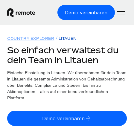
Demo vereinbaren
Startseite
COUNTRY EXPLORER
LITAUEN
Produkte
So einfach verwaltest du
dein Team in Litauen
Lösungen
WELTWEITE BESCHÄFTIGUNG
Globale Payroll
Einfache Einstellung in Litauen. Wir übernehmen für dein Team
Ressourcen
WELTWEITE ABDECKUNG
Einfache, rechtssicher Payroll
in Litauen die gesamte Administration von Gehaltsabrechnung
Country Explorer
über Benefits, Compliance und Steuern bis hin zu
Preise
TOOLS UND RECHNER
Employer of Record
Aktienoptionen – alles auf einer benutzerfreundlichen
Länderspezifische Unterstützung bei der Einstellung
Weltweites Wachstum ohne Kosten für Niederlassungen
Plattform.
Scheinselbstständigkeitsrisiko berechnen
Explorer für US-Bundesstaaten
Länderspezifische Einschätzung des
Contractor of Record
Einfache Einstellung in allen US-Bundesstaaten
Scheinselbstständigkeitsrisikos
Deutsch
Rechtssichere, weltweite Arbeit mit Freelancer:innen
Demo vereinbaren
Remote im Vergleich
Personalkostenrechner
Contractor Management
English
Vergleiche mit unseren Mitbewerbern
Länderspezifische Berechnung der