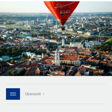
Globales Onboarding und Verwalten von
Gesamtbeschäftigungskosten
Anmelden
Freelancer:innen
Nederlands
WACHSTUMSPHASE
Honorarzahlungen berechnen
PEO
Français
Informationen zu möglichen Währungen und
Startups
Auslagern von komplexen HR-Aufgaben
Abwicklungsfristen für globale Freelancer:innen
Agile HR- und Payroll-Lösungen für wachsende
Deutsch
Unternehmen
INFRASTRUKTUR
LERNEN MIT REMOTE
Mittelstand
Español
Remote Embedded
Maßgeschneiderte HR-Lösungen, um Teams zu
Forschung und Leitfäden
Nahtlose Integration der HR in bestehende Abläufe
vergrößern
Italiano
Fallstudien
Plattform
Enterprise
Português (Portugal)
Integrierte HR-Kernfunktionen für dein Team
HR-Glossar
Globale HR für Konzerne und Großunternehmen
Verknüpfen
Neu
日本語
Checklisten und Vorlagen
Verknüpfung beliebiger KI-Tools mit Remote über unser
PARTNER WERDEN
Bibliothek für Stellenbeschreibungen
한국어
MCP
Übersicht
Strategische Technologiepartner
Webinare
Integrationen
Flexible Einbettung von Global-HR-Funktionen in deine
中文（简体）
Plattform
Prozessoptimierung mit unverzichtbaren Business-