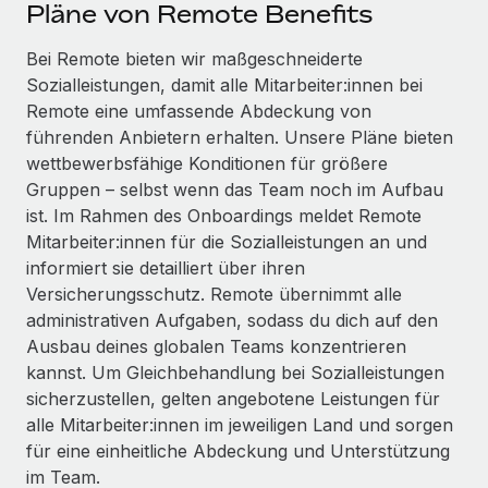
Events
Pläne von Remote Benefits
Tools
Partner werden
Newsroom
Bei Remote bieten wir maßgeschneiderte
Entdecke die Möglichkeiten einer Partnerschaft
Sozialleistungen, damit alle Mitarbeiter:innen bei
DIENSTLEISTUNGEN
Informationen zu Gehältern und Qualifikationen
Remote Build
Demnächst verfügbar
Remote eine umfassende Abdeckung von
Frag unsere Expert:innen
Beratung zu Integrationen und KI-Automatisierung
führenden Anbietern erhalten. Unsere Pläne bieten
Insights Center
Hilfe von Expert:innen für globale HR & Compliance
wettbewerbsfähige Konditionen für größere
Hol dir Unterstützung
Gruppen – selbst wenn das Team noch im Aufbau
Background-Checks
FALLSTUDIEN
ist. Im Rahmen des Onboardings meldet Remote
Einfacheres Bewerber:innen-Screening
Alle Ressourcen anzeigen
Mitarbeiter:innen für die Sozialleistungen an und
So hat der KI-Vorreiter Weaviate sein Team mit
informiert sie detailliert über ihren
Remote um 120 % vergrößert
Compliance Watchtower
Versicherungsschutz. Remote übernimmt alle
Lückenlose Compliance
BLOG
Weaviate auf einen Blick Weaviate entwickelt KI-basierte
administrativen Aufgaben, sodass du dich auf den
Open-Source-Infrastrukturen. Das...
Globale Payroll
Ausbau deines globalen Teams konzentrieren
Geräteverwaltung
kannst. Um Gleichbehandlung bei Sozialleistungen
Globale Bereitstellung und Verfolgung von IT-
Mehr erfahren
EOR und PEO
sicherzustellen, gelten angebotene Leistungen für
Geräten
alle Mitarbeiter:innen im jeweiligen Land und sorgen
Contractor Management
Gründung von Niederlassungen
für eine einheitliche Abdeckung und Unterstützung
Strategische Partnerschaft zwischen
Steuern
im Team.
Schnelle, rechtssichere Gründung von
Reverse Tech und Remote für Contractor