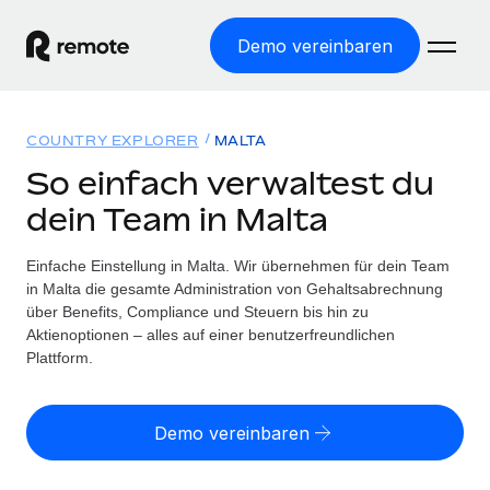
Demo vereinbaren
Startseite
COUNTRY EXPLORER
MALTA
Produkte
So einfach verwaltest du
dein Team in Malta
Lösungen
WELTWEITE BESCHÄFTIGUNG
Globale Payroll
Einfache Einstellung in Malta. Wir übernehmen für dein Team
Ressourcen
WELTWEITE ABDECKUNG
Einfache, rechtssicher Payroll
in Malta die gesamte Administration von Gehaltsabrechnung
Country Explorer
über Benefits, Compliance und Steuern bis hin zu
Preise
TOOLS UND RECHNER
Employer of Record
Aktienoptionen – alles auf einer benutzerfreundlichen
Länderspezifische Unterstützung bei der Einstellung
Weltweites Wachstum ohne Kosten für Niederlassungen
Plattform.
Scheinselbstständigkeitsrisiko berechnen
Explorer für US-Bundesstaaten
Länderspezifische Einschätzung des
Contractor of Record
Einfache Einstellung in allen US-Bundesstaaten
Scheinselbstständigkeitsrisikos
Deutsch
Rechtssichere, weltweite Arbeit mit Freelancer:innen
Demo vereinbaren
Remote im Vergleich
Personalkostenrechner
Contractor Management
English
Vergleiche mit unseren Mitbewerbern
Länderspezifische Berechnung der