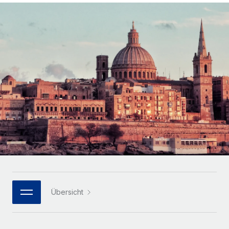
Globales Onboarding und Verwalten von
Gesamtbeschäftigungskosten
Anmelden
Freelancer:innen
Nederlands
WACHSTUMSPHASE
Honorarzahlungen berechnen
PEO
Français
Informationen zu möglichen Währungen und
Startups
Auslagern von komplexen HR-Aufgaben
Abwicklungsfristen für globale Freelancer:innen
Agile HR- und Payroll-Lösungen für wachsende
Deutsch
Unternehmen
INFRASTRUKTUR
LERNEN MIT REMOTE
Mittelstand
Español
Remote Embedded
Maßgeschneiderte HR-Lösungen, um Teams zu
Forschung und Leitfäden
Nahtlose Integration der HR in bestehende Abläufe
vergrößern
Italiano
Fallstudien
Plattform
Enterprise
Português (Portugal)
Integrierte HR-Kernfunktionen für dein Team
HR-Glossar
Globale HR für Konzerne und Großunternehmen
Verknüpfen
Neu
日本語
Checklisten und Vorlagen
Verknüpfung beliebiger KI-Tools mit Remote über unser
PARTNER WERDEN
Bibliothek für Stellenbeschreibungen
한국어
MCP
Übersicht
Strategische Technologiepartner
Webinare
Integrationen
Flexible Einbettung von Global-HR-Funktionen in deine
中文（简体）
Plattform
Prozessoptimierung mit unverzichtbaren Business-