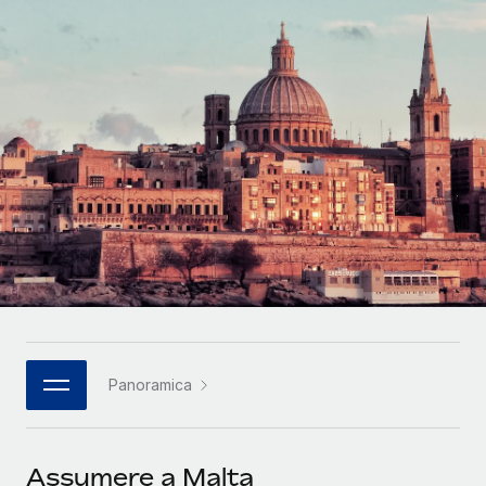
SERVICES
Partner tecnologici strategici
Français
Chiedi a un esperto
Integra l'HR globale nella tua piattaforma in modo
Affidati agli esperti per la gestione HR e la
flessibile
Deutsch
compliance globale
Español
CASE STUDIES
Italiano
Português (Portugal)
日本語
한국어
Panoramica
中文（简体）
Assumere a Malta