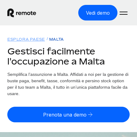
Vedi demo
Home
ESPLORA PAESE
MALTA
Prodotti
Gestisci facilmente
l'occupazione a Malta
Soluzioni
ASSUMI NEL MONDO
Global Payroll
Semplifica l’assunzione a Malta. Affidati a noi per la gestione di
Tariffe
COPERTURA GLOBALE
Gestisci il payroll a norma, in tutta semplicità
buste paga, benefit, tasse, conformità e persino stock option
Ricerca paesi
per il tuo team a Malta, il tutto in un’unica piattaforma facile da
Employer of Record
usare.
Trova i servizi di supporto all’impiego per ogni Paese
Espanditi con zero costi di entità locale
Italiano
Confronta Remote
Contractor Management
Prenota una demo
Scopri come ci confrontiamo con gli altri
English
Recluta e gestisci collaboratori a livello globale
Login
Nederlands
DIVENTA NOSTRO PARTNER