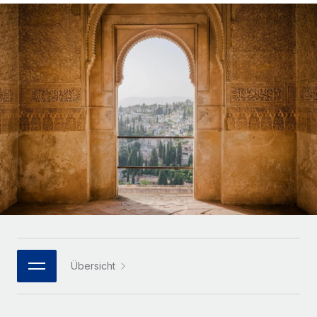
Globales Onboarding und Verwalten von
Gesamtbeschäftigungskosten
Anmelden
Freelancer:innen
Nederlands
WACHSTUMSPHASE
Honorarzahlungen berechnen
PEO
Français
Informationen zu möglichen Währungen und
Startups
Auslagern von komplexen HR-Aufgaben
Abwicklungsfristen für globale Freelancer:innen
Agile HR- und Payroll-Lösungen für wachsende
Deutsch
Unternehmen
INFRASTRUKTUR
LERNEN MIT REMOTE
Mittelstand
Español
Remote Embedded
Maßgeschneiderte HR-Lösungen, um Teams zu
Forschung und Leitfäden
Nahtlose Integration der HR in bestehende Abläufe
vergrößern
Italiano
Fallstudien
Plattform
Enterprise
Português (Portugal)
Integrierte HR-Kernfunktionen für dein Team
HR-Glossar
Globale HR für Konzerne und Großunternehmen
Verknüpfen
Neu
日本語
Checklisten und Vorlagen
Verknüpfung beliebiger KI-Tools mit Remote über unser
PARTNER WERDEN
Bibliothek für Stellenbeschreibungen
한국어
MCP
Übersicht
Strategische Technologiepartner
Webinare
Integrationen
Flexible Einbettung von Global-HR-Funktionen in deine
中文（简体）
Plattform
Prozessoptimierung mit unverzichtbaren Business-