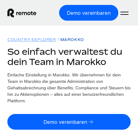
Demo vereinbaren
Startseite
COUNTRY EXPLORER
MAROKKO
Produkte
So einfach verwaltest du
dein Team in Marokko
Lösungen
WELTWEITE BESCHÄFTIGUNG
Globale Payroll
Einfache Einstellung in Marokko. Wir übernehmen für dein
Ressourcen
WELTWEITE ABDECKUNG
Einfache, rechtssicher Payroll
Team in Marokko die gesamte Administration von
Country Explorer
Gehaltsabrechnung über Benefits, Compliance und Steuern bis
Preise
TOOLS UND RECHNER
Employer of Record
hin zu Aktienoptionen – alles auf einer benutzerfreundlichen
Länderspezifische Unterstützung bei der Einstellung
Weltweites Wachstum ohne Kosten für Niederlassungen
Plattform.
Scheinselbstständigkeitsrisiko berechnen
Explorer für US-Bundesstaaten
Länderspezifische Einschätzung des
Contractor of Record
Einfache Einstellung in allen US-Bundesstaaten
Scheinselbstständigkeitsrisikos
Deutsch
Rechtssichere, weltweite Arbeit mit Freelancer:innen
Demo vereinbaren
Remote im Vergleich
Personalkostenrechner
Contractor Management
English
Vergleiche mit unseren Mitbewerbern
Länderspezifische Berechnung der