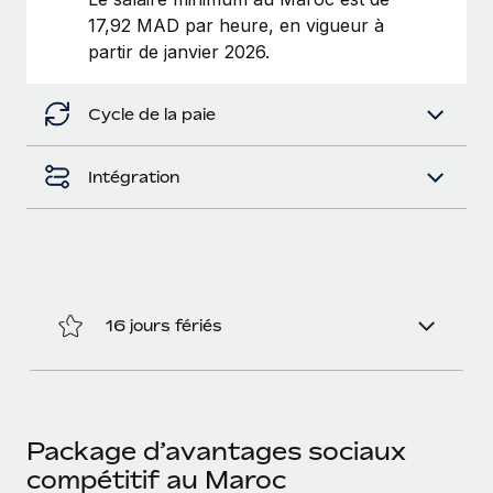
Création d’entité
17,92 MAD par heure, en vigueur à
Explorer le blog
Établissez des entités rapidement et en toute
partir de janvier 2026.
conformité
BLOG
Cycle de la paie
Mobilité et déménagement international
Organisez facilement le déménagement de vos
Mises à jour des produits de Remote :
employés
Intégrations Gusto et Xero et Gestion des
Intégration
freelances Plus
Avantages sociaux
Remote a toujours pour mission d'aider les entreprises de
Gérez facilement les avantages sociaux
toute taille à embaucher, gérer et payer...
En savoir plus
16 jours fériés
Comment Phiture gère ses 55 employés
répartis dans 19 pays grâce à Remote
Phiture, un leader notable du conseil en matière de
Package d’avantages sociaux
croissance mobile internationale, encourage les...
compétitif au Maroc