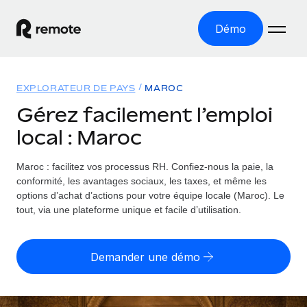
Démo
Accueil
EXPLORATEUR DE PAYS
MAROC
Les produits
Gérez facilement l’emploi
local : Maroc
Solutions
EMPLOI À L’INTERNATIONAL
Paie multipays
Maroc : facilitez vos processus RH.
Confiez-nous la paie, la
Ressources
COUVERTURE MONDIALE
Gérez la paie facilement et en toute conformité
conformité, les avantages sociaux, les taxes, et même les
Explorateur de pays
options d’achat d’actions pour votre équipe locale (Maroc). Le
Tarification
OUTILS & CALCULATEURS
Employer of record
tout, via une plateforme unique et facile d’utilisation.
Toutes les informations sur l’emploi à l’international,
Développez-vous à l’international sans frais liés aux
Outil de calcul du risque de requalification de
pays par pays
entités
contrat
Demander une démo
Explorateur des États-Unis (par État)
Évaluez le risque de requalification de contrat par pays
Français
Pilotage 360 des freelances
Simplifiez l’embauche à travers les différents États des
Sollicitez vos freelances en toute conformité part
Calculateur du coût des employés
États-Unis
English
Calculez le coût total des employés dans n’importe quel