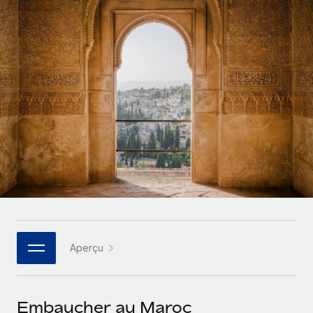
Gestion des freelances
Comparer Remote
pays
Connexion
Intégrez et gérez vos freelances partout dans le monde
Nederlands
Examinez notre service par rapport aux autres
Calculateur de paiement des freelances
PEO
Français
Découvrez les devises disponibles et les vitesses de
Sous-traitez les opérations complexes liées à l’emploi
CROISSANCE
paiement pour vos freelances internationaux
Deutsch
Start-ups
Des solutions agiles et internationales pour les RH et la
INFRASTRUCTURE
APPRENDRE AVEC REMOTE
Español
paie des entreprises en pleine croissance
Intégration Remote
Recherche et guides
Intégrez vos RH aux flux de travail en toute simplicité
Entreprises intermédiaires
Italiano
Études de cas
Développez vos équipes avec des solutions RH sur
Plateforme
mesure
Português (Portugal)
Des fonctions RH clés intégrées pour votre équipe
Glossaire RH
Entreprise
Connecter
Nouveau
日本語
Checklists et modèles
Les RH à l’international pour les grandes entreprises
Connectez n'importe quel outil d’IA à Remote grâce à
Aperçu
Descriptions de postes
한국어
notre MCP
TRAVAILLONS ENSEMBLE
Webinaires
Intégrations
中文（简体）
Embaucher au Maroc
Partenaires stratégiques de la tech
Rationalisez vos processus avec des outils essentiels