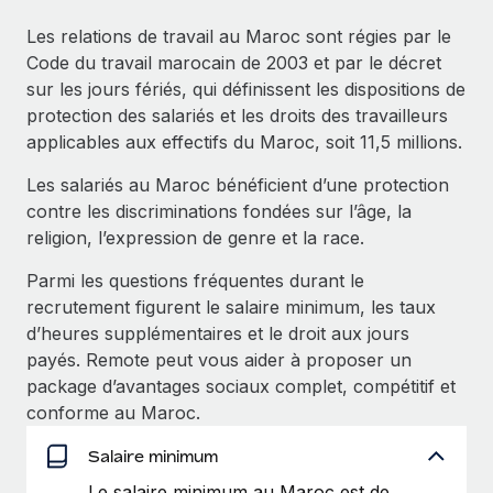
Événements
Intégrez les RH à l’international de manière flexible
Les relations de travail au Maroc sont régies par le
Salle de presse
Devenir partenaire
Code du travail marocain de 2003 et par le décret
SERVICES
Explorez avec nous vos opportunités de partenariat
sur les jours fériés, qui définissent les dispositions de
Données sur les salaires et les talents
Demandez aux experts
protection des salariés et les droits des travailleurs
Recevez des conseils d’experts sur les RH à
Remote Build
Bientôt disponible
applicables aux effectifs du Maroc, soit 11,5 millions.
Centre de ressources
l’international et la conformité
Conseil en intégrations et automatisations assistées par
Les salariés au Maroc bénéficient d’une protection
l’IA
Obtenir de l’aide
Contrôles d’antécédents
contre les discriminations fondées sur l’âge, la
Simplifiez vos processus de présélection des
Voir toutes les ressources
religion, l’expression de genre et la race.
candidats
ÉTUDES DE CAS
Parmi les questions fréquentes durant le
Remote Watchtower
recrutement figurent le salaire minimum, les taux
BLOG
Gardez un temps d’avance sur les risques en
d’heures supplémentaires et le droit aux jours
Paie multipays
matière de conformité
payés. Remote peut vous aider à proposer un
package d’avantages sociaux complet, compétitif et
EOR et PEO
Gestion des appareils
conforme au Maroc.
Gestion des freelances
Achetez et suivez vos équipements informatiques
Salaire minimum
dans le monde entier
Taxes
Le salaire minimum au Maroc est de