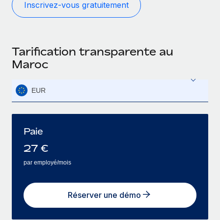
Inscrivez‑vous gratuitement
Tarification transparente au
Maroc
EUR
Paie
27
€
par employé/mois
Réserver une démo