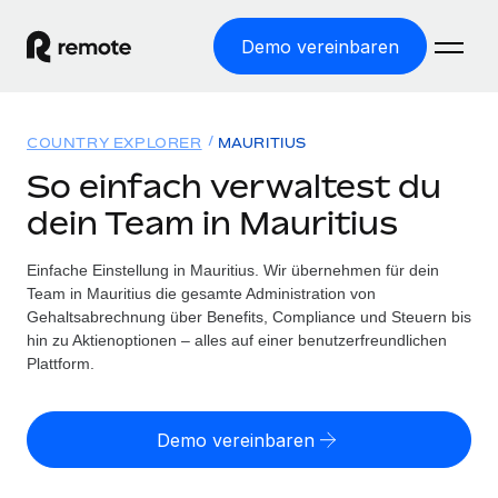
Demo vereinbaren
Startseite
COUNTRY EXPLORER
MAURITIUS
Produkte
So einfach verwaltest du
dein Team in Mauritius
Lösungen
WELTWEITE BESCHÄFTIGUNG
Globale Payroll
Einfache Einstellung in Mauritius. Wir übernehmen für dein
Ressourcen
WELTWEITE ABDECKUNG
Einfache, rechtssicher Payroll
Team in Mauritius die gesamte Administration von
Country Explorer
Gehaltsabrechnung über Benefits, Compliance und Steuern bis
Preise
TOOLS UND RECHNER
Employer of Record
hin zu Aktienoptionen – alles auf einer benutzerfreundlichen
Länderspezifische Unterstützung bei der Einstellung
Weltweites Wachstum ohne Kosten für Niederlassungen
Plattform.
Scheinselbstständigkeitsrisiko berechnen
Explorer für US-Bundesstaaten
Länderspezifische Einschätzung des
Contractor of Record
Einfache Einstellung in allen US-Bundesstaaten
Scheinselbstständigkeitsrisikos
Deutsch
Rechtssichere, weltweite Arbeit mit Freelancer:innen
Demo vereinbaren
Remote im Vergleich
Personalkostenrechner
Contractor Management
English
Vergleiche mit unseren Mitbewerbern
Länderspezifische Berechnung der