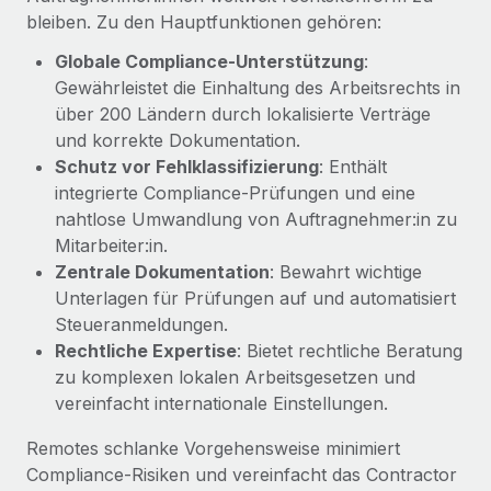
Management und Payroll
Niederlassungen
bleiben. Zu den Hauptfunktionen gehören:
Den Blog erkunden
Reverse Tech auf einen Blick Das Gesundheits- und
Globale Compliance-Unterstützung
:
Mobilität und Relocation
Wellness-Startup Reverse Tech hat das globale...
Gewährleistet die Einhaltung des Arbeitsrechts in
Mühelose Relocation von Mitarbeiter:innen
BLOG
über 200 Ländern durch lokalisierte Verträge
Mehr erfahren
Benefits
und korrekte Dokumentation.
Neues zu Remote-Produkten: Integration mit
Mühelose Verwaltung von Benefits
Schutz vor Fehlklassifizierung
: Enthält
Gusto und Zero und Contractor Management
integrierte Compliance-Prüfungen und eine
Plus
nahtlose Umwandlung von Auftragnehmer:in zu
Auch im neuen Jahr wollen wir bei Remote Unternehmen
Mitarbeiter:in.
aller Größen dabei unterstützen, die beste...
Zentrale Dokumentation
: Bewahrt wichtige
Unterlagen für Prüfungen auf und automatisiert
Mehr erfahren
Steueranmeldungen.
Rechtliche Expertise
: Bietet rechtliche Beratung
zu komplexen lokalen Arbeitsgesetzen und
Wie Phiture 55 Mitarbeiter:innen in 19 Ländern
mit Remote verwaltet
vereinfacht internationale Einstellungen.
Phiture ist der unumstrittene Marktführer im Bereich der
Remotes schlanke Vorgehensweise minimiert
Wachstumsberatung für mobile Apps. Das...
Compliance‑Risiken und vereinfacht das Contractor