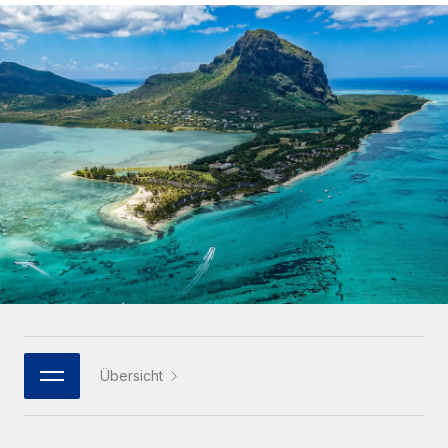
Globales Onboarding und Verwalten von
Gesamtbeschäftigungskosten
Anmelden
Freelancer:innen
Nederlands
WACHSTUMSPHASE
Honorarzahlungen berechnen
PEO
Français
Informationen zu möglichen Währungen und
Startups
Auslagern von komplexen HR-Aufgaben
Abwicklungsfristen für globale Freelancer:innen
Agile HR- und Payroll-Lösungen für wachsende
Deutsch
Unternehmen
INFRASTRUKTUR
LERNEN MIT REMOTE
Mittelstand
Español
Remote Embedded
Maßgeschneiderte HR-Lösungen, um Teams zu
Forschung und Leitfäden
Nahtlose Integration der HR in bestehende Abläufe
vergrößern
Italiano
Fallstudien
Plattform
Enterprise
Português (Portugal)
Integrierte HR-Kernfunktionen für dein Team
HR-Glossar
Globale HR für Konzerne und Großunternehmen
Verknüpfen
Neu
日本語
Checklisten und Vorlagen
Verknüpfung beliebiger KI-Tools mit Remote über unser
PARTNER WERDEN
Bibliothek für Stellenbeschreibungen
한국어
MCP
Übersicht
Strategische Technologiepartner
Webinare
Integrationen
Flexible Einbettung von Global-HR-Funktionen in deine
中文（简体）
Plattform
Prozessoptimierung mit unverzichtbaren Business-