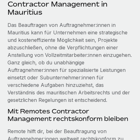
Events
Contractor Management in
Tools
Partner werden
Mauritius
Newsroom
Entdecke die Möglichkeiten einer Partnerschaft
Das Beauftragen von Auftragnehmer:innen in
DIENSTLEISTUNGEN
Informationen zu Gehältern und Qualifikationen
Remote Build
Demnächst verfügbar
Mauritius kann für Unternehmen eine strategische
Frag unsere Expert:innen
Beratung zu Integrationen und KI-Automatisierung
und kosteneffiziente Möglichkeit sein, Projekte
Insights Center
Hilfe von Expert:innen für globale HR & Compliance
abzuschließen, ohne die Verpflichtungen einer
Hol dir Unterstützung
Anstellung von Vollzeitmitarbeiter:innen einzugehen.
Background-Checks
FALLSTUDIEN
Ganz gleich, ob du unabhängige
Einfacheres Bewerber:innen-Screening
Alle Ressourcen anzeigen
Auftragnehmer:innen für spezialisierte Leistungen
So hat der KI-Vorreiter Weaviate sein Team mit
einsetzt oder Subunternehmer:innen für
Remote um 120 % vergrößert
Compliance Watchtower
verschiedene Aufgaben hinzuziehst, das
Lückenlose Compliance
BLOG
Weaviate auf einen Blick Weaviate entwickelt KI-basierte
Verständnis des mauritischen Arbeitsrechts und der
Open-Source-Infrastrukturen. Das...
Globale Payroll
gesetzlichen Regelungen ist entscheidend.
Geräteverwaltung
Globale Bereitstellung und Verfolgung von IT-
Mehr erfahren
EOR und PEO
Mit Remotes Contractor
Geräten
Management rechtskonform bleiben
Contractor Management
Gründung von Niederlassungen
Strategische Partnerschaft zwischen
Remote hilft dir, bei der Beauftragung von
Steuern
Schnelle, rechtssichere Gründung von
Reverse Tech und Remote für Contractor
Auftragnehmer:innen weltweit rechtskonform zu