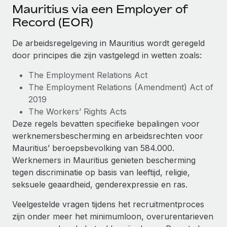
Ontdek hoe je met ons kunt samenwerken
DIENSTEN
Mauritius via een Employer of
Record (EOR)
Inzicht in salaris en talent
Vraag een expert
Remote Build
Binnenkort beschikbaar
Krijg hulp van global HR- en juridische experts
Integraties en advies over AI-automatiseringen
Inzichtencentrum
De arbeidsregelgeving in Mauritius wordt geregeld
door principes die zijn vastgelegd in wetten zoals:
Achtergrondonderzoek
Support
Vereenvoudig het screeningsproces van
CASESTUDY'S
The Employment Relations Act
kandidaten
Alle bronnen bekijken
The Employment Relations (Amendment) Act of
2019
Compliance Watchtower
The Workers’ Rights Acts
Blijf compliance-risico's voor
BLOG
Deze regels bevatten specifieke bepalingen voor
Global Payroll
werknemersbescherming en arbeidsrechten voor
Apparaatbeheer
Mauritius’ beroepsbevolking van 584.000.
Lever en track wereldwijd IT-middelen
EOR en PEO
Werknemers in Mauritius genieten bescherming
tegen discriminatie op basis van leeftijd, religie,
Entiteiten oprichten
Contractor Management
seksuele geaardheid, genderexpressie en ras.
Stel snel compliant entiteiten op
Belastingen
Veelgestelde vragen tijdens het recruitmentproces
Mobiliteit en overplaatsing
zijn onder meer het minimumloon, overurentarieven
Naar de blog
Plaats werknemers moeiteloos over