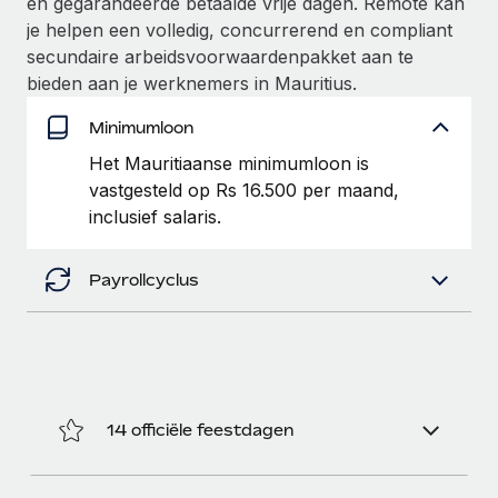
en gegarandeerde betaalde vrije dagen. Remote kan
je helpen een volledig, concurrerend en compliant
Secundaire arbeidsvoorwaarden
BLOG
secundaire arbeidsvoorwaardenpakket aan te
Eenvoudig secundaire arbeidsvoorwaarden
bieden aan je werknemers in Mauritius.
beheren
Productupdates van Remote: Gusto- en Xero-
integraties en Contractor Management Plus
Minimumloon
Het blijft de missie van Remote om alle soorten bedrijven
Het Mauritiaanse minimumloon is
te helpen bij het aannemen, beheren en...
vastgesteld op Rs 16.500 per maand,
inclusief salaris.
Meer informatie
Payrollcyclus
Hoe Phiture 55 werknemers in 19 landen
beheert met Remote
Phiture, een toonaangevende leider in de wereldwijde
mobiele groeiadviessector, zet zich sinds 2016...
14 officiële feestdagen
Meer informatie