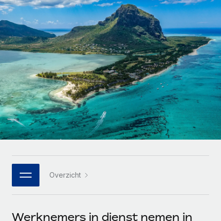
Zzp'ers internationaal onboarden en beheren
Betalingscalculator voor zzp'ers
Inloggen
Nederlands
Ontdek valuta-opties en betaalsnelheden voor
PEO
GROEIFASE
internationale zzp'ers
Ingewikkelde HR-taken eenvoudig uitbesteden
Français
Start-ups
Flexibele global HR en payroll solutions voor groeiende
LEREN MET REMOTE
Deutsch
bedrijven
INFRASTRUCTUUR
Onderzoek en gidsen
Remote Embedded
Mid-market
Español
HR naadloos in workflows integreren
Casestudy's
Teams uitbreiden met HR solutions op maat
Italiano
Platform
HR-woordenlijst
Enterprise
Ingebouwde essentiële HR-functies voor je team
Global HR voor grote bedrijven
Português (Portugal)
Checklists en templates
Verbinden
Nieuw
Bibliotheek met functiebeschrijvingen
日本語
AI-tools koppelen aan Remote met onze MCP
WERK MET ONS SAMEN
Overzicht
Strategische technologiepartners
Webinars
Integraties
한국어
Integreer global HR flexibel in je platform
Processen stroomlijnen met essentiële zakelijke tools
Evenementen
中文（简体）
Een partner worden
Werknemers in dienst nemen in
Newsroom