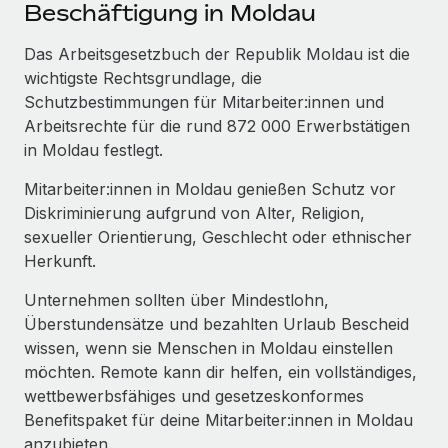
Events
Beschäftigung in Moldau
Tools
Partner werden
Newsroom
Das Arbeitsgesetzbuch der Republik Moldau ist die
Entdecke die Möglichkeiten einer Partnerschaft
wichtigste Rechtsgrundlage, die
DIENSTLEISTUNGEN
Informationen zu Gehältern und Qualifikationen
Remote Build
Demnächst verfügbar
Schutzbestimmungen für Mitarbeiter:innen und
Frag unsere Expert:innen
Beratung zu Integrationen und KI-Automatisierung
Arbeitsrechte für die rund 872 000 Erwerbstätigen
Insights Center
Hilfe von Expert:innen für globale HR & Compliance
in Moldau festlegt.
Hol dir Unterstützung
Background-Checks
FALLSTUDIEN
Mitarbeiter:innen in Moldau genießen Schutz vor
Einfacheres Bewerber:innen-Screening
Diskriminierung aufgrund von Alter, Religion,
Alle Ressourcen anzeigen
So hat der KI-Vorreiter Weaviate sein Team mit
sexueller Orientierung, Geschlecht oder ethnischer
Remote um 120 % vergrößert
Compliance Watchtower
Herkunft.
Lückenlose Compliance
BLOG
Weaviate auf einen Blick Weaviate entwickelt KI-basierte
Unternehmen sollten über Mindestlohn,
Open-Source-Infrastrukturen. Das...
Globale Payroll
Geräteverwaltung
Überstundensätze und bezahlten Urlaub Bescheid
Globale Bereitstellung und Verfolgung von IT-
wissen, wenn sie Menschen in Moldau einstellen
Mehr erfahren
EOR und PEO
Geräten
möchten. Remote kann dir helfen, ein vollständiges,
Contractor Management
wettbewerbsfähiges und gesetzeskonformes
Gründung von Niederlassungen
Strategische Partnerschaft zwischen
Benefitspaket für deine Mitarbeiter:innen in Moldau
Steuern
Schnelle, rechtssichere Gründung von
Reverse Tech und Remote für Contractor
anzubieten.