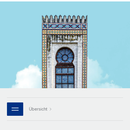
Globales Onboarding und Verwalten von
Gesamtbeschäftigungskosten
Anmelden
Freelancer:innen
Nederlands
WACHSTUMSPHASE
Honorarzahlungen berechnen
PEO
Français
Informationen zu möglichen Währungen und
Startups
Auslagern von komplexen HR-Aufgaben
Abwicklungsfristen für globale Freelancer:innen
Agile HR- und Payroll-Lösungen für wachsende
Deutsch
Unternehmen
INFRASTRUKTUR
LERNEN MIT REMOTE
Mittelstand
Español
Remote Embedded
Maßgeschneiderte HR-Lösungen, um Teams zu
Forschung und Leitfäden
Nahtlose Integration der HR in bestehende Abläufe
vergrößern
Italiano
Fallstudien
Plattform
Enterprise
Português (Portugal)
Integrierte HR-Kernfunktionen für dein Team
HR-Glossar
Globale HR für Konzerne und Großunternehmen
Verknüpfen
Neu
日本語
Checklisten und Vorlagen
Verknüpfung beliebiger KI-Tools mit Remote über unser
PARTNER WERDEN
Bibliothek für Stellenbeschreibungen
한국어
MCP
Übersicht
Strategische Technologiepartner
Webinare
Integrationen
Flexible Einbettung von Global-HR-Funktionen in deine
中文（简体）
Plattform
Prozessoptimierung mit unverzichtbaren Business-