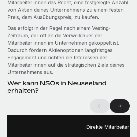
Mitarbeiter:innen das Recht, eine festgelegte Anzahl
Management und Payroll
Niederlassungen
Den Blog erkunden
von Aktien deines Unternehmens zu einem festen
Reverse Tech auf einen Blick Das Gesundheits- und
Preis, dem Ausübungspreis, zu kaufen.
Mobilität und Relocation
Wellness-Startup Reverse Tech hat das globale...
Mühelose Relocation von Mitarbeiter:innen
Das erfolgt in der Regel nach einem Vesting-
BLOG
Mehr erfahren
Zeitraum, der oft an die Verweildauer der
Benefits
Mitarbeiter:innen im Unternehmen gekoppelt ist.
Neues zu Remote-Produkten: Integration mit
Mühelose Verwaltung von Benefits
Gusto und Zero und Contractor Management
Dadurch fördern Aktienoptionen langfristiges
Plus
Engagement und richten die Interessen der
Mitarbeiter:innen auf die strategischen Ziele deines
Auch im neuen Jahr wollen wir bei Remote Unternehmen
Unternehmens aus.
aller Größen dabei unterstützen, die beste...
Wer kann NSOs in Neuseeland
Mehr erfahren
erhalten?
Wie Phiture 55 Mitarbeiter:innen in 19 Ländern
←
→
mit Remote verwaltet
Phiture ist der unumstrittene Marktführer im Bereich der
Direkte Mitarbeiter:in
Wachstumsberatung für mobile Apps. Das...