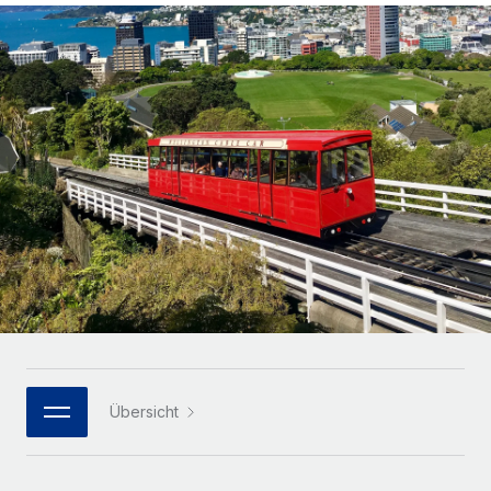
Globales Onboarding und Verwalten von
Gesamtbeschäftigungskosten
Anmelden
Freelancer:innen
Nederlands
WACHSTUMSPHASE
Honorarzahlungen berechnen
PEO
Français
Informationen zu möglichen Währungen und
Startups
Auslagern von komplexen HR-Aufgaben
Abwicklungsfristen für globale Freelancer:innen
Agile HR- und Payroll-Lösungen für wachsende
Deutsch
Unternehmen
INFRASTRUKTUR
LERNEN MIT REMOTE
Mittelstand
Español
Remote Embedded
Maßgeschneiderte HR-Lösungen, um Teams zu
Forschung und Leitfäden
Nahtlose Integration der HR in bestehende Abläufe
vergrößern
Italiano
Fallstudien
Plattform
Enterprise
Português (Portugal)
Integrierte HR-Kernfunktionen für dein Team
HR-Glossar
Globale HR für Konzerne und Großunternehmen
Verknüpfen
Neu
日本語
Checklisten und Vorlagen
Verknüpfung beliebiger KI-Tools mit Remote über unser
PARTNER WERDEN
Bibliothek für Stellenbeschreibungen
한국어
MCP
Übersicht
Strategische Technologiepartner
Webinare
Integrationen
Flexible Einbettung von Global-HR-Funktionen in deine
中文（简体）
Plattform
Prozessoptimierung mit unverzichtbaren Business-