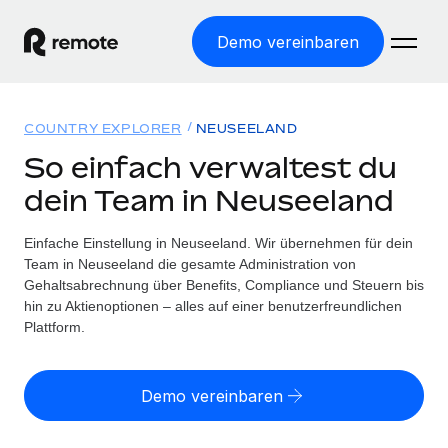
Demo vereinbaren
Startseite
COUNTRY EXPLORER
NEUSEELAND
Produkte
So einfach verwaltest du
dein Team in Neuseeland
Lösungen
WELTWEITE BESCHÄFTIGUNG
Globale Payroll
Einfache Einstellung in Neuseeland. Wir übernehmen für dein
Ressourcen
WELTWEITE ABDECKUNG
Einfache, rechtssicher Payroll
Team in Neuseeland die gesamte Administration von
Country Explorer
Gehaltsabrechnung über Benefits, Compliance und Steuern bis
Preise
TOOLS UND RECHNER
Employer of Record
hin zu Aktienoptionen – alles auf einer benutzerfreundlichen
Länderspezifische Unterstützung bei der Einstellung
Weltweites Wachstum ohne Kosten für Niederlassungen
Plattform.
Scheinselbstständigkeitsrisiko berechnen
Explorer für US-Bundesstaaten
Länderspezifische Einschätzung des
Contractor of Record
Einfache Einstellung in allen US-Bundesstaaten
Scheinselbstständigkeitsrisikos
Deutsch
Rechtssichere, weltweite Arbeit mit Freelancer:innen
Demo vereinbaren
Remote im Vergleich
Personalkostenrechner
Contractor Management
English
Vergleiche mit unseren Mitbewerbern
Länderspezifische Berechnung der