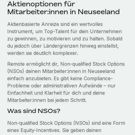
Events
Aktienoptionen für
Tools
Partner werden
Mitarbeiter:innen in Neuseeland
Newsroom
Entdecke die Möglichkeiten einer Partnerschaft
Aktienbasierte Anreize sind ein wertvolles
DIENSTLEISTUNGEN
Informationen zu Gehältern und Qualifikationen
Remote Build
Demnächst verfügbar
Instrument, um Top-Talent für dein Unternehmen
Frag unsere Expert:innen
Beratung zu Integrationen und KI-Automatisierung
zu gewinnen, zu motivieren und zu halten. Sobald
Insights Center
Hilfe von Expert:innen für globale HR & Compliance
du jedoch über Ländergrenzen hinweg einstellst,
Hol dir Unterstützung
werden sie deutlich komplexer.
Background-Checks
FALLSTUDIEN
Einfacheres Bewerber:innen-Screening
Remote ermöglicht dir, Non-qualified Stock Options
Alle Ressourcen anzeigen
So hat der KI-Vorreiter Weaviate sein Team mit
(NSOs) deinen Mitarbeiter:innen in Neuseeland
Remote um 120 % vergrößert
Compliance Watchtower
einfach anzubieten. Es gibt keine Compliance-
Lückenlose Compliance
BLOG
Probleme oder administrativen Aufwände – nur
Weaviate auf einen Blick Weaviate entwickelt KI-basierte
Einfachheit und Klarheit für dich und deine
Open-Source-Infrastrukturen. Das...
Globale Payroll
Geräteverwaltung
Mitarbeiter:innen bei jedem Schritt.
Globale Bereitstellung und Verfolgung von IT-
Mehr erfahren
EOR und PEO
Was sind NSOs?
Geräten
Contractor Management
Non-qualified Stock Options (NSOs) sind eine Form
Gründung von Niederlassungen
Strategische Partnerschaft zwischen
eines Equity-Incentives. Sie geben deinen
Steuern
Schnelle, rechtssichere Gründung von
Reverse Tech und Remote für Contractor