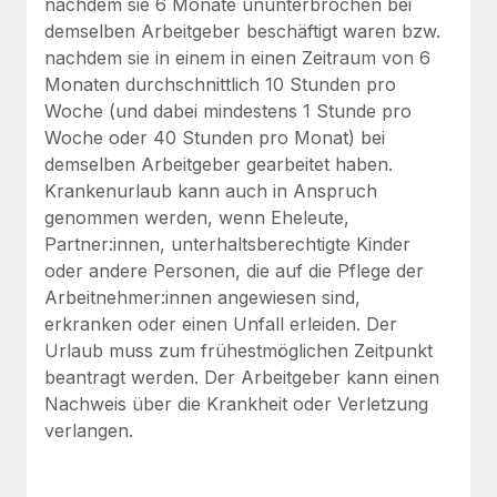
nachdem sie 6 Monate ununterbrochen bei
Management und Payroll
Niederlassungen
Den Blog erkunden
demselben Arbeitgeber beschäftigt waren bzw.
Reverse Tech auf einen Blick Das Gesundheits- und
nachdem sie in einem in einen Zeitraum von 6
Mobilität und Relocation
Wellness-Startup Reverse Tech hat das globale...
Monaten durchschnittlich 10 Stunden pro
Mühelose Relocation von Mitarbeiter:innen
BLOG
Woche (und dabei mindestens 1 Stunde pro
Mehr erfahren
Woche oder 40 Stunden pro Monat) bei
Benefits
Neues zu Remote-Produkten: Integration mit
demselben Arbeitgeber gearbeitet haben.
Mühelose Verwaltung von Benefits
Gusto und Zero und Contractor Management
Krankenurlaub kann auch in Anspruch
Plus
genommen werden, wenn Eheleute,
Auch im neuen Jahr wollen wir bei Remote Unternehmen
Partner:innen, unterhaltsberechtigte Kinder
aller Größen dabei unterstützen, die beste...
oder andere Personen, die auf die Pflege der
Arbeitnehmer:innen angewiesen sind,
Mehr erfahren
erkranken oder einen Unfall erleiden. Der
Urlaub muss zum frühestmöglichen Zeitpunkt
beantragt werden. Der Arbeitgeber kann einen
Wie Phiture 55 Mitarbeiter:innen in 19 Ländern
Nachweis über die Krankheit oder Verletzung
mit Remote verwaltet
verlangen.
Phiture ist der unumstrittene Marktführer im Bereich der
Wachstumsberatung für mobile Apps. Das...