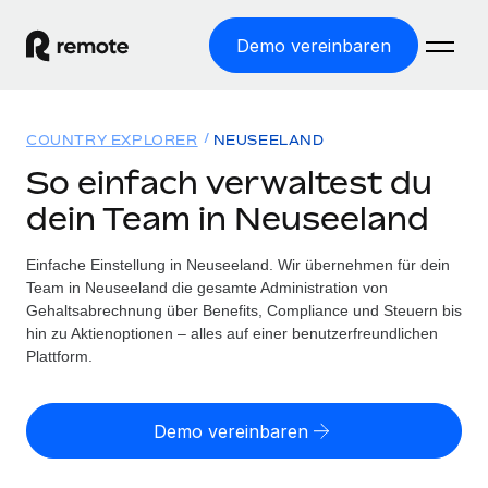
Demo vereinbaren
Startseite
COUNTRY EXPLORER
NEUSEELAND
Produkte
So einfach verwaltest du
dein Team in Neuseeland
Lösungen
WELTWEITE BESCHÄFTIGUNG
Globale Payroll
Einfache Einstellung in Neuseeland. Wir übernehmen für dein
Ressourcen
WELTWEITE ABDECKUNG
Einfache, rechtssicher Payroll
Team in Neuseeland die gesamte Administration von
Country Explorer
Gehaltsabrechnung über Benefits, Compliance und Steuern bis
Preise
TOOLS UND RECHNER
Employer of Record
hin zu Aktienoptionen – alles auf einer benutzerfreundlichen
Länderspezifische Unterstützung bei der Einstellung
Weltweites Wachstum ohne Kosten für Niederlassungen
Plattform.
Scheinselbstständigkeitsrisiko berechnen
Explorer für US-Bundesstaaten
Länderspezifische Einschätzung des
Contractor of Record
Einfache Einstellung in allen US-Bundesstaaten
Scheinselbstständigkeitsrisikos
Deutsch
Rechtssichere, weltweite Arbeit mit Freelancer:innen
Demo vereinbaren
Remote im Vergleich
Personalkostenrechner
Contractor Management
English
Vergleiche mit unseren Mitbewerbern
Länderspezifische Berechnung der