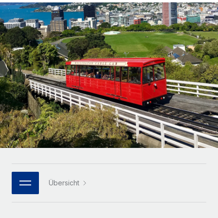
Globales Onboarding und Verwalten von
Gesamtbeschäftigungskosten
Anmelden
Freelancer:innen
Nederlands
WACHSTUMSPHASE
Honorarzahlungen berechnen
PEO
Français
Informationen zu möglichen Währungen und
Startups
Auslagern von komplexen HR-Aufgaben
Abwicklungsfristen für globale Freelancer:innen
Agile HR- und Payroll-Lösungen für wachsende
Deutsch
Unternehmen
INFRASTRUKTUR
LERNEN MIT REMOTE
Mittelstand
Español
Remote Embedded
Maßgeschneiderte HR-Lösungen, um Teams zu
Forschung und Leitfäden
Nahtlose Integration der HR in bestehende Abläufe
vergrößern
Italiano
Fallstudien
Plattform
Enterprise
Português (Portugal)
Integrierte HR-Kernfunktionen für dein Team
HR-Glossar
Globale HR für Konzerne und Großunternehmen
Verknüpfen
Neu
日本語
Checklisten und Vorlagen
Verknüpfung beliebiger KI-Tools mit Remote über unser
PARTNER WERDEN
Bibliothek für Stellenbeschreibungen
한국어
MCP
Übersicht
Strategische Technologiepartner
Webinare
Integrationen
Flexible Einbettung von Global-HR-Funktionen in deine
中文（简体）
Plattform
Prozessoptimierung mit unverzichtbaren Business-