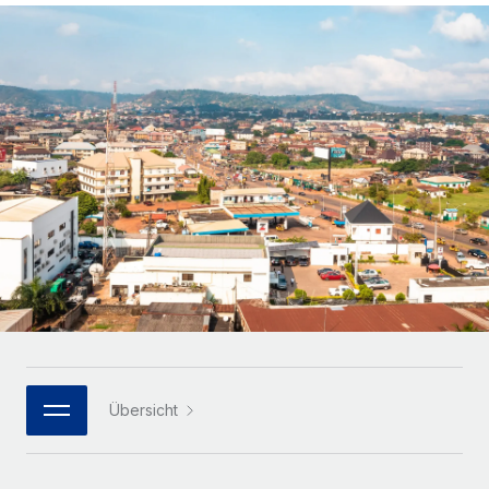
Globales Onboarding und Verwalten von
Gesamtbeschäftigungskosten
Anmelden
Freelancer:innen
Nederlands
WACHSTUMSPHASE
Honorarzahlungen berechnen
PEO
Français
Informationen zu möglichen Währungen und
Startups
Auslagern von komplexen HR-Aufgaben
Abwicklungsfristen für globale Freelancer:innen
Agile HR- und Payroll-Lösungen für wachsende
Deutsch
Unternehmen
INFRASTRUKTUR
LERNEN MIT REMOTE
Mittelstand
Español
Remote Embedded
Maßgeschneiderte HR-Lösungen, um Teams zu
Forschung und Leitfäden
Nahtlose Integration der HR in bestehende Abläufe
vergrößern
Italiano
Fallstudien
Plattform
Enterprise
Português (Portugal)
Integrierte HR-Kernfunktionen für dein Team
HR-Glossar
Globale HR für Konzerne und Großunternehmen
Verknüpfen
Neu
日本語
Checklisten und Vorlagen
Verknüpfung beliebiger KI-Tools mit Remote über unser
PARTNER WERDEN
Bibliothek für Stellenbeschreibungen
한국어
MCP
Übersicht
Strategische Technologiepartner
Webinare
Integrationen
Flexible Einbettung von Global-HR-Funktionen in deine
中文（简体）
Plattform
Prozessoptimierung mit unverzichtbaren Business-