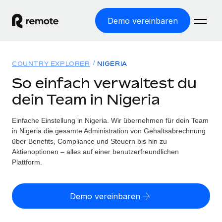
Demo vereinbaren
Startseite
COUNTRY EXPLORER
NIGERIA
Produkte
So einfach verwaltest du
dein Team in Nigeria
Lösungen
WELTWEITE BESCHÄFTIGUNG
Globale Payroll
Einfache Einstellung in Nigeria. Wir übernehmen für dein Team
Ressourcen
WELTWEITE ABDECKUNG
Einfache, rechtssicher Payroll
in Nigeria die gesamte Administration von Gehaltsabrechnung
Country Explorer
über Benefits, Compliance und Steuern bis hin zu
Preise
TOOLS UND RECHNER
Employer of Record
Aktienoptionen – alles auf einer benutzerfreundlichen
Länderspezifische Unterstützung bei der Einstellung
Weltweites Wachstum ohne Kosten für Niederlassungen
Plattform.
Scheinselbstständigkeitsrisiko berechnen
Explorer für US-Bundesstaaten
Länderspezifische Einschätzung des
Contractor of Record
Einfache Einstellung in allen US-Bundesstaaten
Scheinselbstständigkeitsrisikos
Deutsch
Rechtssichere, weltweite Arbeit mit Freelancer:innen
Demo vereinbaren
Remote im Vergleich
Personalkostenrechner
Contractor Management
English
Vergleiche mit unseren Mitbewerbern
Länderspezifische Berechnung der