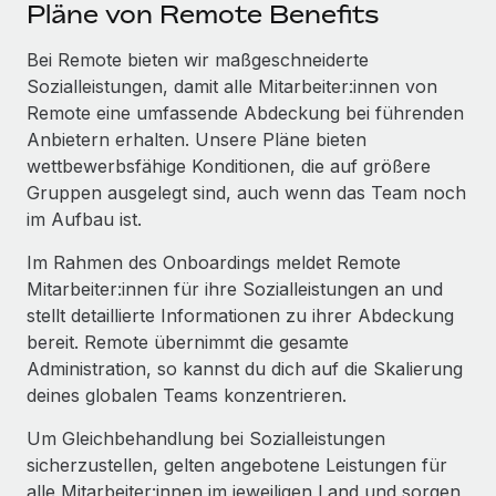
Events
Pläne von Remote Benefits
Tools
Partner werden
Newsroom
Bei Remote bieten wir maßgeschneiderte
Entdecke die Möglichkeiten einer Partnerschaft
Sozialleistungen, damit alle Mitarbeiter:innen von
DIENSTLEISTUNGEN
Informationen zu Gehältern und Qualifikationen
Remote Build
Demnächst verfügbar
Remote eine umfassende Abdeckung bei führenden
Frag unsere Expert:innen
Beratung zu Integrationen und KI-Automatisierung
Anbietern erhalten. Unsere Pläne bieten
Insights Center
Hilfe von Expert:innen für globale HR & Compliance
wettbewerbsfähige Konditionen, die auf größere
Hol dir Unterstützung
Gruppen ausgelegt sind, auch wenn das Team noch
Background-Checks
FALLSTUDIEN
im Aufbau ist.
Einfacheres Bewerber:innen-Screening
Alle Ressourcen anzeigen
So hat der KI-Vorreiter Weaviate sein Team mit
Im Rahmen des Onboardings meldet Remote
Remote um 120 % vergrößert
Compliance Watchtower
Mitarbeiter:innen für ihre Sozialleistungen an und
Lückenlose Compliance
BLOG
stellt detaillierte Informationen zu ihrer Abdeckung
Weaviate auf einen Blick Weaviate entwickelt KI-basierte
bereit. Remote übernimmt die gesamte
Open-Source-Infrastrukturen. Das...
Globale Payroll
Geräteverwaltung
Administration, so kannst du dich auf die Skalierung
Globale Bereitstellung und Verfolgung von IT-
Mehr erfahren
EOR und PEO
deines globalen Teams konzentrieren.
Geräten
Contractor Management
Um Gleichbehandlung bei Sozialleistungen
Gründung von Niederlassungen
Strategische Partnerschaft zwischen
sicherzustellen, gelten angebotene Leistungen für
Steuern
Schnelle, rechtssichere Gründung von
Reverse Tech und Remote für Contractor
alle Mitarbeiter:innen im jeweiligen Land und sorgen