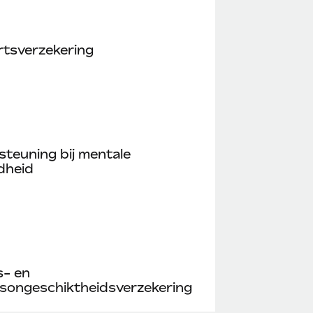
rtsverzekering
teuning bij mentale
dheid
s- en
songeschiktheidsverzekering