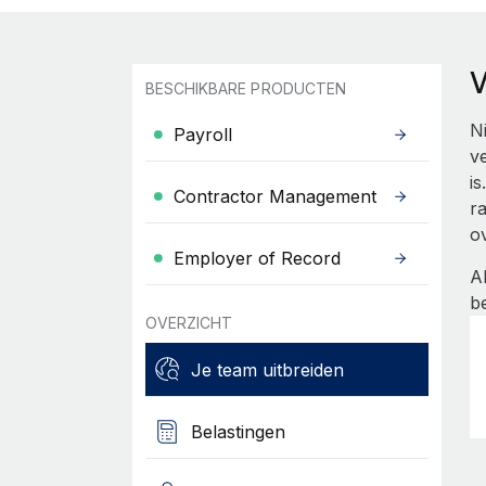
BESCHIKBARE PRODUCTEN
N
Payroll
v
i
Contractor Management
r
o
Employer of Record
A
b
OVERZICHT
Je team uitbreiden
Belastingen