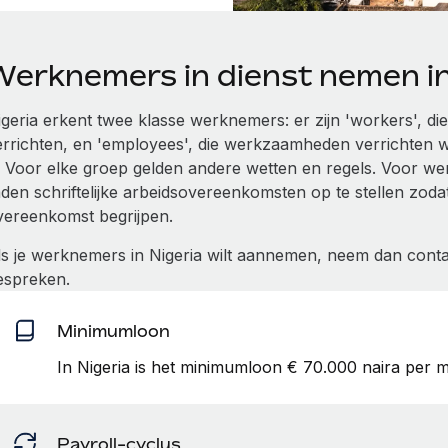
Werknemers in dienst nemen in
igeria erkent twee klasse werknemers: er zijn 'workers', di
errichten, en 'employees', die werkzaamheden verrichten w
s. Voor elke groep gelden andere wetten en regels. Voor we
aden schriftelijke arbeidsovereenkomsten op te stellen zod
vereenkomst begrijpen.
ls je werknemers in Nigeria wilt aannemen, neem dan conta
espreken.
Minimumloon
In Nigeria is het minimumloon € 70.000 naira per 
Payroll-cyclus