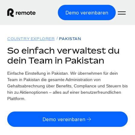
Demo vereinbaren
Startseite
COUNTRY EXPLORER
PAKISTAN
Produkte
So einfach verwaltest du
dein Team in Pakistan
Lösungen
WELTWEITE BESCHÄFTIGUNG
Globale Payroll
Einfache Einstellung in Pakistan. Wir übernehmen für dein
Ressourcen
WELTWEITE ABDECKUNG
Einfache, rechtssicher Payroll
Team in Pakistan die gesamte Administration von
Country Explorer
Gehaltsabrechnung über Benefits, Compliance und Steuern bis
Preise
TOOLS UND RECHNER
Employer of Record
hin zu Aktienoptionen – alles auf einer benutzerfreundlichen
Länderspezifische Unterstützung bei der Einstellung
Weltweites Wachstum ohne Kosten für Niederlassungen
Plattform.
Scheinselbstständigkeitsrisiko berechnen
Explorer für US-Bundesstaaten
Länderspezifische Einschätzung des
Contractor of Record
Einfache Einstellung in allen US-Bundesstaaten
Scheinselbstständigkeitsrisikos
Deutsch
Rechtssichere, weltweite Arbeit mit Freelancer:innen
Demo vereinbaren
Remote im Vergleich
Personalkostenrechner
Contractor Management
English
Vergleiche mit unseren Mitbewerbern
Länderspezifische Berechnung der