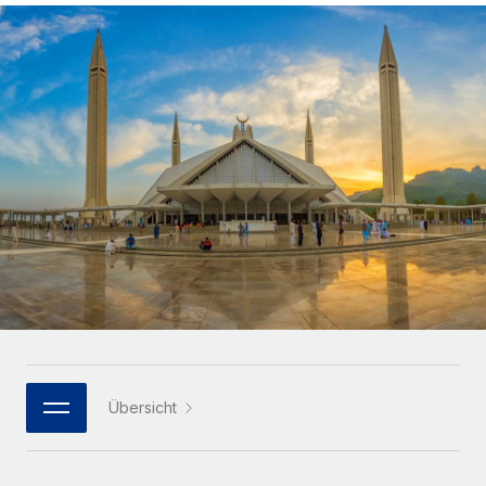
Globales Onboarding und Verwalten von
Gesamtbeschäftigungskosten
Anmelden
Freelancer:innen
Nederlands
WACHSTUMSPHASE
Honorarzahlungen berechnen
PEO
Français
Informationen zu möglichen Währungen und
Startups
Auslagern von komplexen HR-Aufgaben
Abwicklungsfristen für globale Freelancer:innen
Agile HR- und Payroll-Lösungen für wachsende
Deutsch
Unternehmen
INFRASTRUKTUR
LERNEN MIT REMOTE
Mittelstand
Español
Remote Embedded
Maßgeschneiderte HR-Lösungen, um Teams zu
Forschung und Leitfäden
Nahtlose Integration der HR in bestehende Abläufe
vergrößern
Italiano
Fallstudien
Plattform
Enterprise
Português (Portugal)
Integrierte HR-Kernfunktionen für dein Team
HR-Glossar
Globale HR für Konzerne und Großunternehmen
Verknüpfen
Neu
日本語
Checklisten und Vorlagen
Verknüpfung beliebiger KI-Tools mit Remote über unser
PARTNER WERDEN
Bibliothek für Stellenbeschreibungen
한국어
MCP
Übersicht
Strategische Technologiepartner
Webinare
Integrationen
Flexible Einbettung von Global-HR-Funktionen in deine
中文（简体）
Plattform
Prozessoptimierung mit unverzichtbaren Business-