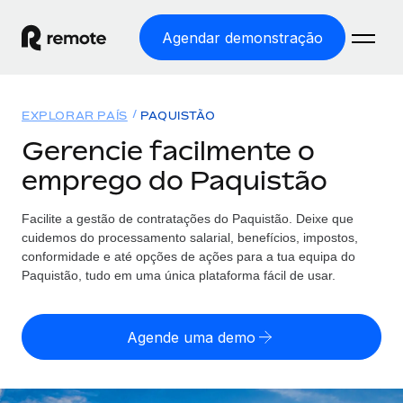
Agendar demonstração
Início
EXPLORAR PAÍS
PAQUISTÃO
Produtos
Gerencie facilmente o
emprego do Paquistão
Soluções
EMPREGO GLOBAL
Processamento Salarial
Facilite a gestão de contratações
do
Paquistão. Deixe que
Preçário
COBERTURA GLOBAL
Processamento salarial fácil e em conformidade
cuidemos do processamento salarial, benefícios, impostos,
Explorador de países
conformidade e até opções de ações para a tua equipa
do
Employer of Record
Paquistão, tudo em uma única plataforma fácil de usar.
Encontra apoio para emprego global por país
Expanda globalmente sem custos de constituição de
Português (Portugal)
Comparar a Remote
entidades
Agende uma demo
Veja como nos comparamos com os outros
English
Contractor Management
Integra e gere trabalhadores independentes
Início de sessão
Nederlands
TORNE-SE NOSSO PARCEIRO
globalmente