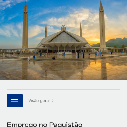
Parceiros tecnológicos estratégicos
Français
Integre os RH globais na sua plataforma de forma
SERVICES
flexível
Deutsch
Perguntar a um especialista
Obtenha apoio especializado em RH e
Español
CASE STUDIES
conformidade globais
Italiano
Português (Portugal)
日本語
한국어
Visão geral
中文（简体）
Emprego no Paquistão