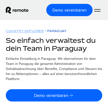
Demo vereinbaren
Startseite
COUNTRY EXPLORER
PARAGUAY
Produkte
So einfach verwaltest du
dein Team in Paraguay
Lösungen
WELTWEITE BESCHÄFTIGUNG
Globale Payroll
Einfache Einstellung in Paraguay. Wir übernehmen für dein
Ressourcen
WELTWEITE ABDECKUNG
Einfache, rechtssicher Payroll
Team in Paraguay die gesamte Administration von
Country Explorer
Gehaltsabrechnung über Benefits, Compliance und Steuern bis
Preise
TOOLS UND RECHNER
Employer of Record
hin zu Aktienoptionen – alles auf einer benutzerfreundlichen
Länderspezifische Unterstützung bei der Einstellung
Weltweites Wachstum ohne Kosten für Niederlassungen
Plattform.
Scheinselbstständigkeitsrisiko berechnen
Explorer für US-Bundesstaaten
Länderspezifische Einschätzung des
Contractor of Record
Einfache Einstellung in allen US-Bundesstaaten
Scheinselbstständigkeitsrisikos
Deutsch
Rechtssichere, weltweite Arbeit mit Freelancer:innen
Demo vereinbaren
Remote im Vergleich
Personalkostenrechner
Contractor Management
English
Vergleiche mit unseren Mitbewerbern
Länderspezifische Berechnung der