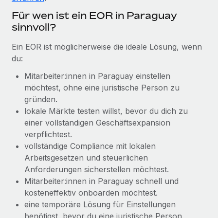
Management und Payroll
Niederlassungen
Den Blog erkunden
Für wen ist ein EOR in Paraguay
Reverse Tech auf einen Blick Das Gesundheits- und
sinnvoll?
Mobilität und Relocation
Wellness-Startup Reverse Tech hat das globale...
Mühelose Relocation von Mitarbeiter:innen
BLOG
Ein EOR ist möglicherweise die ideale Lösung, wenn
Mehr erfahren
du:
Benefits
Neues zu Remote-Produkten: Integration mit
Mühelose Verwaltung von Benefits
Mitarbeiter:innen in Paraguay einstellen
Gusto und Zero und Contractor Management
Plus
möchtest, ohne eine juristische Person zu
gründen.
Auch im neuen Jahr wollen wir bei Remote Unternehmen
lokale Märkte testen willst, bevor du dich zu
aller Größen dabei unterstützen, die beste...
einer vollständigen Geschäftsexpansion
Mehr erfahren
verpflichtest.
vollständige Compliance mit lokalen
Arbeitsgesetzen und steuerlichen
Wie Phiture 55 Mitarbeiter:innen in 19 Ländern
Anforderungen sicherstellen möchtest.
mit Remote verwaltet
Mitarbeiter:innen in Paraguay schnell und
kosteneffektiv onboarden möchtest.
Phiture ist der unumstrittene Marktführer im Bereich der
eine temporäre Lösung für Einstellungen
Wachstumsberatung für mobile Apps. Das...
benötigst, bevor du eine juristische Person