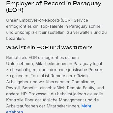
Events
Employer of Record in Paraguay
Tools
Partner werden
(EOR)
Newsroom
Entdecke die Möglichkeiten einer Partnerschaft
Unser Employer-of-Record-(EOR)-Service
DIENSTLEISTUNGEN
Informationen zu Gehältern und Qualifikationen
Remote Build
Demnächst verfügbar
ermöglicht es dir, Top-Talente in Paraguay schnell
Frag unsere Expert:innen
Beratung zu Integrationen und KI-Automatisierung
und unkompliziert einzustellen, zu verwalten und zu
Insights Center
Hilfe von Expert:innen für globale HR & Compliance
bezahlen.
Hol dir Unterstützung
Was ist ein EOR und was tut er?
Background-Checks
FALLSTUDIEN
Einfacheres Bewerber:innen-Screening
Alle Ressourcen anzeigen
Remote als EOR ermöglicht es deinem
So hat der KI-Vorreiter Weaviate sein Team mit
Unternehmen, Mitarbeiter:innen in Paraguay legal
Remote um 120 % vergrößert
Compliance Watchtower
zu beschäftigen, ohne dort eine juristische Person
Lückenlose Compliance
BLOG
Weaviate auf einen Blick Weaviate entwickelt KI-basierte
zu gründen. Formal ist Remote der offizielle
Open-Source-Infrastrukturen. Das...
Globale Payroll
Geräteverwaltung
Arbeitgeber und wir übernehmen Compliance,
Globale Bereitstellung und Verfolgung von IT-
Payroll, Benefits, einschließlich Remote Equity, und
Mehr erfahren
EOR und PEO
Geräten
andere HR‑Prozesse – du behältst jedoch die volle
Contractor Management
Kontrolle über das tägliche Management und die
Gründung von Niederlassungen
Strategische Partnerschaft zwischen
Arbeitsaufgaben der Mitarbeiter:innen.
Mehr
Steuern
Schnelle, rechtssichere Gründung von
Reverse Tech und Remote für Contractor
erfahren
.