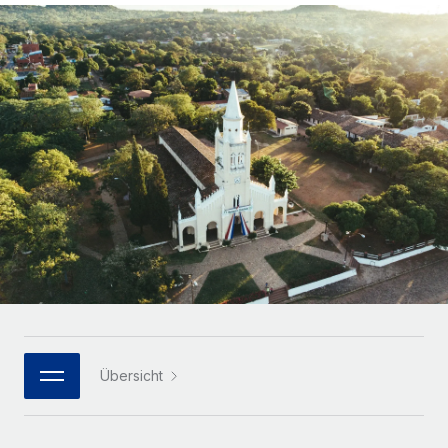
Globales Onboarding und Verwalten von
Gesamtbeschäftigungskosten
Anmelden
Freelancer:innen
Nederlands
WACHSTUMSPHASE
Honorarzahlungen berechnen
PEO
Français
Informationen zu möglichen Währungen und
Startups
Auslagern von komplexen HR-Aufgaben
Abwicklungsfristen für globale Freelancer:innen
Agile HR- und Payroll-Lösungen für wachsende
Deutsch
Unternehmen
INFRASTRUKTUR
LERNEN MIT REMOTE
Mittelstand
Español
Remote Embedded
Maßgeschneiderte HR-Lösungen, um Teams zu
Forschung und Leitfäden
Nahtlose Integration der HR in bestehende Abläufe
vergrößern
Italiano
Fallstudien
Plattform
Enterprise
Português (Portugal)
Integrierte HR-Kernfunktionen für dein Team
HR-Glossar
Globale HR für Konzerne und Großunternehmen
Verknüpfen
Neu
日本語
Checklisten und Vorlagen
Verknüpfung beliebiger KI-Tools mit Remote über unser
PARTNER WERDEN
Bibliothek für Stellenbeschreibungen
한국어
MCP
Übersicht
Strategische Technologiepartner
Webinare
Integrationen
Flexible Einbettung von Global-HR-Funktionen in deine
中文（简体）
Plattform
Prozessoptimierung mit unverzichtbaren Business-