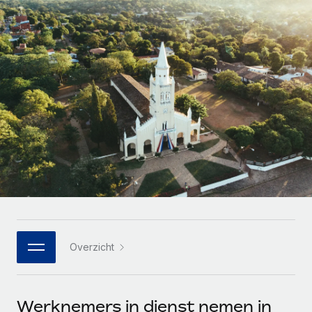
Zzp'ers internationaal onboarden en beheren
Betalingscalculator voor zzp'ers
Inloggen
Nederlands
Ontdek valuta-opties en betaalsnelheden voor
PEO
GROEIFASE
internationale zzp'ers
Ingewikkelde HR-taken eenvoudig uitbesteden
Français
Start-ups
Flexibele global HR en payroll solutions voor groeiende
LEREN MET REMOTE
Deutsch
bedrijven
INFRASTRUCTUUR
Onderzoek en gidsen
Remote Embedded
Mid-market
Español
HR naadloos in workflows integreren
Casestudy's
Teams uitbreiden met HR solutions op maat
Italiano
Platform
HR-woordenlijst
Enterprise
Ingebouwde essentiële HR-functies voor je team
Global HR voor grote bedrijven
Português (Portugal)
Checklists en templates
Verbinden
Nieuw
Bibliotheek met functiebeschrijvingen
日本語
AI-tools koppelen aan Remote met onze MCP
WERK MET ONS SAMEN
Overzicht
Strategische technologiepartners
Webinars
Integraties
한국어
Integreer global HR flexibel in je platform
Processen stroomlijnen met essentiële zakelijke tools
Evenementen
中文（简体）
Een partner worden
Werknemers in dienst nemen in
Newsroom