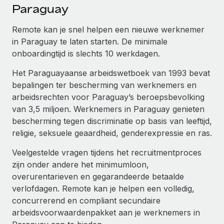
Ontdek hoe je met ons kunt samenwerken
DIENSTEN
Paraguay
Inzicht in salaris en talent
Vraag een expert
Remote Build
Binnenkort beschikbaar
Remote kan je snel helpen een nieuwe werknemer
Krijg hulp van global HR- en juridische experts
Integraties en advies over AI-automatiseringen
in Paraguay te laten starten. De minimale
Inzichtencentrum
onboardingtijd is slechts 10 werkdagen.
Achtergrondonderzoek
Support
Vereenvoudig het screeningsproces van
CASESTUDY'S
Het Paraguayaanse arbeidswetboek van 1993 bevat
kandidaten
Alle bronnen bekijken
bepalingen ter bescherming van werknemers en
arbeidsrechten voor Paraguay’s beroepsbevolking
Compliance Watchtower
van 3,5 miljoen. Werknemers in Paraguay genieten
Blijf compliance-risico's voor
BLOG
bescherming tegen discriminatie op basis van leeftijd,
Global Payroll
religie, seksuele geaardheid, genderexpressie en ras.
Apparaatbeheer
Lever en track wereldwijd IT-middelen
EOR en PEO
Veelgestelde vragen tijdens het recruitmentproces
zijn onder andere het minimumloon,
Entiteiten oprichten
Contractor Management
overurentarieven en gegarandeerde betaalde
Stel snel compliant entiteiten op
verlofdagen. Remote kan je helpen een volledig,
Belastingen
concurrerend en compliant secundaire
Mobiliteit en overplaatsing
arbeidsvoorwaardenpakket aan je werknemers in
Naar de blog
Plaats werknemers moeiteloos over