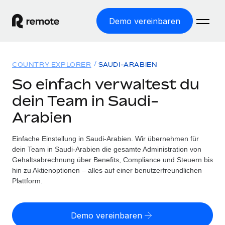
Demo vereinbaren
Startseite
COUNTRY EXPLORER
SAUDI-ARABIEN
Produkte
So einfach verwaltest du
dein Team in Saudi-
Lösungen
WELTWEITE BESCHÄFTIGUNG
Arabien
Globale Payroll
Ressourcen
WELTWEITE ABDECKUNG
Einfache, rechtssicher Payroll
Einfache Einstellung in Saudi-Arabien. Wir übernehmen für
Country Explorer
Preise
dein Team in Saudi-Arabien die gesamte Administration von
TOOLS UND RECHNER
Employer of Record
Länderspezifische Unterstützung bei der Einstellung
Gehaltsabrechnung über Benefits, Compliance und Steuern bis
Weltweites Wachstum ohne Kosten für Niederlassungen
Scheinselbstständigkeitsrisiko berechnen
hin zu Aktienoptionen – alles auf einer benutzerfreundlichen
Explorer für US-Bundesstaaten
Länderspezifische Einschätzung des
Plattform.
Contractor of Record
Einfache Einstellung in allen US-Bundesstaaten
Scheinselbstständigkeitsrisikos
Deutsch
Rechtssichere, weltweite Arbeit mit Freelancer:innen
Remote im Vergleich
Personalkostenrechner
Demo vereinbaren
Contractor Management
English
Vergleiche mit unseren Mitbewerbern
Länderspezifische Berechnung der