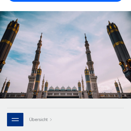
Globales Onboarding und Verwalten von
Gesamtbeschäftigungskosten
Anmelden
Freelancer:innen
Nederlands
WACHSTUMSPHASE
Honorarzahlungen berechnen
PEO
Français
Informationen zu möglichen Währungen und
Startups
Auslagern von komplexen HR-Aufgaben
Abwicklungsfristen für globale Freelancer:innen
Agile HR- und Payroll-Lösungen für wachsende
Deutsch
Unternehmen
INFRASTRUKTUR
LERNEN MIT REMOTE
Mittelstand
Español
Remote Embedded
Maßgeschneiderte HR-Lösungen, um Teams zu
Forschung und Leitfäden
Nahtlose Integration der HR in bestehende Abläufe
vergrößern
Italiano
Fallstudien
Plattform
Enterprise
Português (Portugal)
Integrierte HR-Kernfunktionen für dein Team
HR-Glossar
Globale HR für Konzerne und Großunternehmen
Verknüpfen
Neu
日本語
Checklisten und Vorlagen
Verknüpfung beliebiger KI-Tools mit Remote über unser
PARTNER WERDEN
Bibliothek für Stellenbeschreibungen
한국어
MCP
Strategische Technologiepartner
Übersicht
Webinare
Integrationen
Flexible Einbettung von Global-HR-Funktionen in deine
中文（简体）
Plattform
Prozessoptimierung mit unverzichtbaren Business-