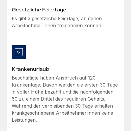
Management und Payroll
Niederlassungen
Den Blog erkunden
Gesetzliche Feiertage
Reverse Tech auf einen Blick Das Gesundheits- und
Mobilität und Relocation
Es gibt 3 gesetzliche Feiertage, an denen
Wellness-Startup Reverse Tech hat das globale...
Mühelose Relocation von Mitarbeiter:innen
Arbeitnehmer:innen freinehmen können.
BLOG
Mehr erfahren
Benefits
Neues zu Remote-Produkten: Integration mit
Mühelose Verwaltung von Benefits
Gusto und Zero und Contractor Management
Plus
Auch im neuen Jahr wollen wir bei Remote Unternehmen
Krankenurlaub
aller Größen dabei unterstützen, die beste...
Beschäftigte haben Anspruch auf 120
Mehr erfahren
Krankentage. Davon werden die ersten 30 Tage
in voller Höhe bezahlt und die nachfolgenden
60 zu einem Drittel des regulären Gehalts.
Wie Phiture 55 Mitarbeiter:innen in 19 Ländern
Während der verbleibenden 30 Tage erhalten
mit Remote verwaltet
krankgeschriebene Arbeitnehmer:innen keine
Phiture ist der unumstrittene Marktführer im Bereich der
Leistungen.
Wachstumsberatung für mobile Apps. Das...