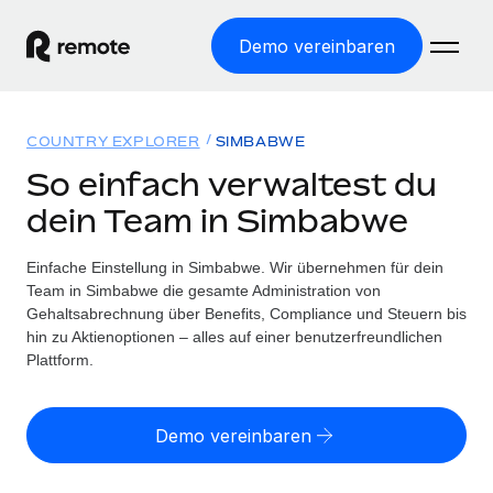
Demo vereinbaren
Startseite
COUNTRY EXPLORER
SIMBABWE
Produkte
So einfach verwaltest du
dein Team in Simbabwe
Lösungen
WELTWEITE BESCHÄFTIGUNG
Globale Payroll
Einfache Einstellung in Simbabwe. Wir übernehmen für dein
Ressourcen
WELTWEITE ABDECKUNG
Einfache, rechtssicher Payroll
Team in Simbabwe die gesamte Administration von
Country Explorer
Gehaltsabrechnung über Benefits, Compliance und Steuern bis
Preise
TOOLS UND RECHNER
Employer of Record
hin zu Aktienoptionen – alles auf einer benutzerfreundlichen
Länderspezifische Unterstützung bei der Einstellung
Weltweites Wachstum ohne Kosten für Niederlassungen
Plattform.
Scheinselbstständigkeitsrisiko berechnen
Explorer für US-Bundesstaaten
Länderspezifische Einschätzung des
Contractor of Record
Einfache Einstellung in allen US-Bundesstaaten
Scheinselbstständigkeitsrisikos
Deutsch
Rechtssichere, weltweite Arbeit mit Freelancer:innen
Demo vereinbaren
Remote im Vergleich
Personalkostenrechner
Contractor Management
English
Vergleiche mit unseren Mitbewerbern
Länderspezifische Berechnung der