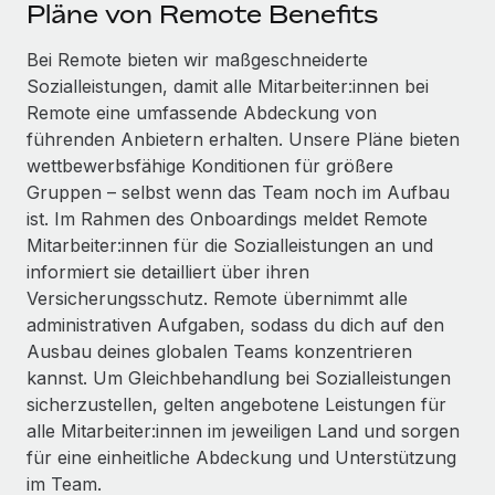
Events
Pläne von Remote Benefits
Tools
Partner werden
Newsroom
Bei Remote bieten wir maßgeschneiderte
Entdecke die Möglichkeiten einer Partnerschaft
Sozialleistungen, damit alle Mitarbeiter:innen bei
DIENSTLEISTUNGEN
Informationen zu Gehältern und Qualifikationen
Remote Build
Demnächst verfügbar
Remote eine umfassende Abdeckung von
Frag unsere Expert:innen
Beratung zu Integrationen und KI-Automatisierung
führenden Anbietern erhalten. Unsere Pläne bieten
Insights Center
Hilfe von Expert:innen für globale HR & Compliance
wettbewerbsfähige Konditionen für größere
Hol dir Unterstützung
Gruppen – selbst wenn das Team noch im Aufbau
Background-Checks
FALLSTUDIEN
ist. Im Rahmen des Onboardings meldet Remote
Einfacheres Bewerber:innen-Screening
Alle Ressourcen anzeigen
Mitarbeiter:innen für die Sozialleistungen an und
So hat der KI-Vorreiter Weaviate sein Team mit
informiert sie detailliert über ihren
Remote um 120 % vergrößert
Compliance Watchtower
Versicherungsschutz. Remote übernimmt alle
Lückenlose Compliance
BLOG
Weaviate auf einen Blick Weaviate entwickelt KI-basierte
administrativen Aufgaben, sodass du dich auf den
Open-Source-Infrastrukturen. Das...
Globale Payroll
Ausbau deines globalen Teams konzentrieren
Geräteverwaltung
kannst. Um Gleichbehandlung bei Sozialleistungen
Globale Bereitstellung und Verfolgung von IT-
Mehr erfahren
EOR und PEO
sicherzustellen, gelten angebotene Leistungen für
Geräten
alle Mitarbeiter:innen im jeweiligen Land und sorgen
Contractor Management
Gründung von Niederlassungen
für eine einheitliche Abdeckung und Unterstützung
Strategische Partnerschaft zwischen
Steuern
im Team.
Schnelle, rechtssichere Gründung von
Reverse Tech und Remote für Contractor