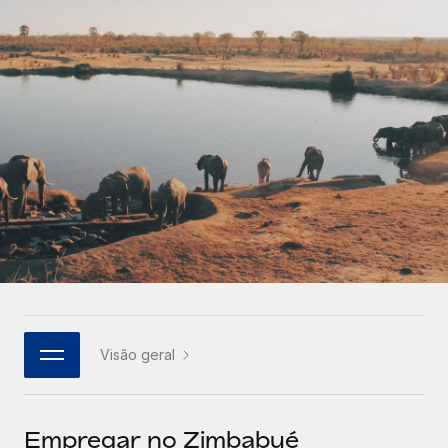
Parceiros tecnológicos estratégicos
Français
Integre os RH globais na sua plataforma de forma
SERVICES
flexível
Deutsch
Perguntar a um especialista
Obtenha apoio especializado em RH e
Español
CASE STUDIES
conformidade globais
Italiano
Português (Portugal)
日本語
한국어
Visão geral
中文（简体）
Empregar no Zimbabué