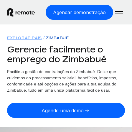
Agendar demonstração
Início
EXPLORAR PAÍS
ZIMBABUÉ
Produtos
Gerencie facilmente o
emprego do Zimbabué
Soluções
EMPREGO GLOBAL
Processamento Salarial
Facilite a gestão de contratações
do
Zimbabué. Deixe que
Preçário
COBERTURA GLOBAL
Processamento salarial fácil e em conformidade
cuidemos do processamento salarial, benefícios, impostos,
Explorador de países
conformidade e até opções de ações para a tua equipa
do
Employer of Record
Zimbabué, tudo em uma única plataforma fácil de usar.
Encontra apoio para emprego global por país
Expanda globalmente sem custos de constituição de
Português (Portugal)
Comparar a Remote
entidades
Agende uma demo
Veja como nos comparamos com os outros
English
Contractor Management
Integra e gere trabalhadores independentes
Início de sessão
Nederlands
TORNE-SE NOSSO PARCEIRO
globalmente