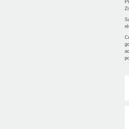
Pr
Zi
Sa
ré
Ce
go
ad
po