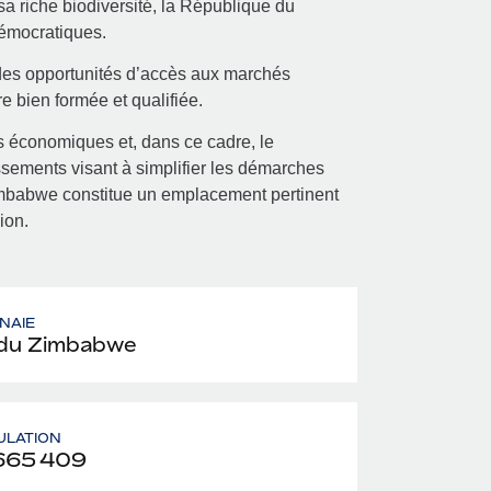
a riche biodiversité, la République du
démocratiques.
s des opportunités d’accès aux marchés
 bien formée et qualifiée.
 économiques et, dans ce cadre, le
ssements visant à simplifier les démarches
e Zimbabwe constitue un emplacement pertinent
ion.
NAIE
du Zimbabwe
ULATION
665 409