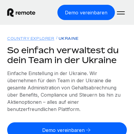
Demo vereinbaren
Startseite
COUNTRY EXPLORER
UKRAINE
Produkte
So einfach verwaltest du
dein Team in der Ukraine
Lösungen
WELTWEITE BESCHÄFTIGUNG
Globale Payroll
Einfache Einstellung in der Ukraine. Wir
Ressourcen
WELTWEITE ABDECKUNG
Einfache, rechtssicher Payroll
übernehmen für dein Team in der Ukraine die
Country Explorer
gesamte Administration von Gehaltsabrechnung
Preise
TOOLS UND RECHNER
Employer of Record
Länderspezifische Unterstützung bei der Einstellung
über Benefits, Compliance und Steuern bis hin zu
Weltweites Wachstum ohne Kosten für Niederlassungen
Scheinselbstständigkeitsrisiko berechnen
Aktienoptionen – alles auf einer
Explorer für US-Bundesstaaten
Länderspezifische Einschätzung des
benutzerfreundlichen Plattform.
Contractor of Record
Einfache Einstellung in allen US-Bundesstaaten
Scheinselbstständigkeitsrisikos
Deutsch
Rechtssichere, weltweite Arbeit mit Freelancer:innen
Remote im Vergleich
Personalkostenrechner
Contractor Management
Demo vereinbaren
English
Vergleiche mit unseren Mitbewerbern
Länderspezifische Berechnung der