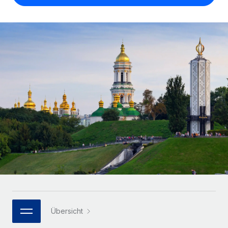
Globales Onboarding und Verwalten von
Gesamtbeschäftigungskosten
Anmelden
Freelancer:innen
Nederlands
WACHSTUMSPHASE
Honorarzahlungen berechnen
PEO
Français
Informationen zu möglichen Währungen und
Startups
Auslagern von komplexen HR-Aufgaben
Abwicklungsfristen für globale Freelancer:innen
Agile HR- und Payroll-Lösungen für wachsende
Deutsch
Unternehmen
INFRASTRUKTUR
LERNEN MIT REMOTE
Mittelstand
Español
Remote Embedded
Maßgeschneiderte HR-Lösungen, um Teams zu
Forschung und Leitfäden
Nahtlose Integration der HR in bestehende Abläufe
vergrößern
Italiano
Fallstudien
Plattform
Enterprise
Português (Portugal)
Integrierte HR-Kernfunktionen für dein Team
HR-Glossar
Globale HR für Konzerne und Großunternehmen
Verknüpfen
Neu
日本語
Checklisten und Vorlagen
Verknüpfung beliebiger KI-Tools mit Remote über unser
PARTNER WERDEN
Bibliothek für Stellenbeschreibungen
한국어
MCP
Strategische Technologiepartner
Webinare
Integrationen
Flexible Einbettung von Global-HR-Funktionen in deine
Übersicht
中文（简体）
Plattform
Prozessoptimierung mit unverzichtbaren Business-