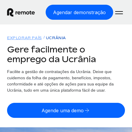
Agendar demonstração
Início
EXPLORAR PAÍS
UCRÂNIA
Produtos
Gere facilmente o
emprego da Ucrânia
Soluções
EMPREGO GLOBAL
Processamento Salarial
Facilite a gestão de contratações da Ucrânia. Deixe que
Preçário
COBERTURA GLOBAL
Processamento salarial fácil e em conformidade
cuidemos da folha de pagamento, benefícios, impostos,
Explorador de países
conformidade e até opções de ações para sua equipe da
Employer of Record
Ucrânia, tudo em uma única plataforma fácil de usar.
Encontra apoio para emprego global por país
Expanda globalmente sem custos de constituição de
Português (Portugal)
Comparar a Remote
entidades
Agende uma demo
Veja como nos comparamos com os outros
English
Contractor Management
Integra e gere trabalhadores independentes
Início de sessão
Nederlands
TORNE-SE NOSSO PARCEIRO
globalmente