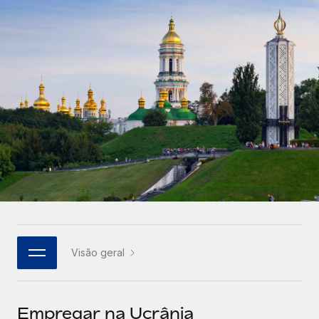
Parceiros tecnológicos estratégicos
Français
Integre os RH globais na sua plataforma de forma
SERVICES
flexível
Deutsch
Perguntar a um especialista
Obtenha apoio especializado em RH e
Español
CASE STUDIES
conformidade globais
Italiano
Português (Portugal)
日本語
한국어
Visão geral
中文（简体）
Empregar na Ucrânia