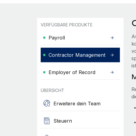
VERFÜGBARE PRODUKTE
A
Payroll
k
v
Contractor Management
s
i
Employer of Record
M
R
ÜBERSICHT
d
Erweitere dein Team
Steuern