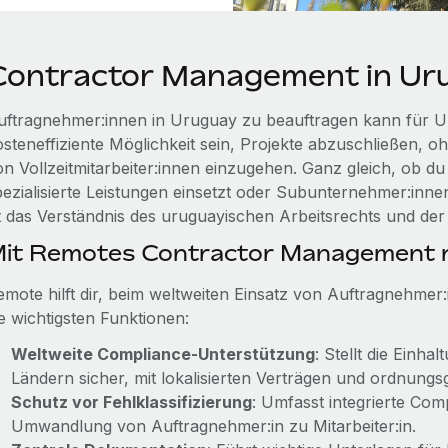
Contractor Management in Ur
uftragnehmer:innen in Uruguay zu beauftragen kann für U
osteneffiziente Möglichkeit sein, Projekte abzuschließen, oh
on Vollzeitmitarbeiter:innen einzugehen. Ganz gleich, ob 
pezialisierte Leistungen einsetzt oder Subunternehmer:inn
st das Verständnis des uruguayischen Arbeitsrechts und de
it Remotes Contractor Management r
emote hilft dir, beim weltweiten Einsatz von Auftragnehmer
ie wichtigsten Funktionen:
Weltweite Compliance-Unterstützung
: Stellt die Einha
Ländern sicher, mit lokalisierten Verträgen und ordnun
Schutz vor Fehlklassifizierung
: Umfasst integrierte Co
Umwandlung von Auftragnehmer:in zu Mitarbeiter:in.