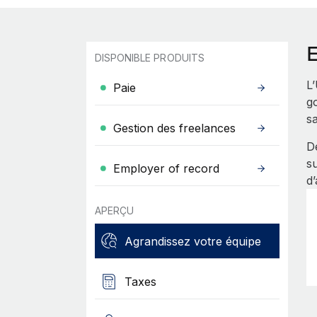
DISPONIBLE PRODUITS
L
Paie
go
sa
Gestion des freelances
D
s
Employer of record
d
APERÇU
Agrandissez votre équipe
Taxes